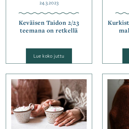
Julkaistu
24.3.2023
Keväisen Taidon 2/23
Kurkist
teemana on retkellä
mal
:
Lue koko juttu
Keväisen
Taidon
2/23
teemana
on
Kategoriassa
retkellä
Jutut
,
Ohjemallistot
Avainsanat
neulonta