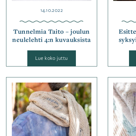
Julkaistu
14.10.2022
Tunnelmia Taito – joulun
Esitt
neulelehti 4:n kuvauksista
syksy
:
Lue koko juttu
Tunnelmia
Taito
–
joulun
neulelehti
Kategoriassa
4:n
kuvauksista
Jutut
,
Ohjemallistot