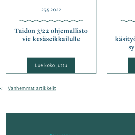
Julkaistu
25.5.2022
Taidon 3/22 ohjemallisto
vie kesäseikkailulle
käsity
sy
:
Lue koko juttu
Taidon
3/22
ohjemallisto
vie
Artikkelien
Vanhemmat artikkelit
kesäseikkailulle
selaus