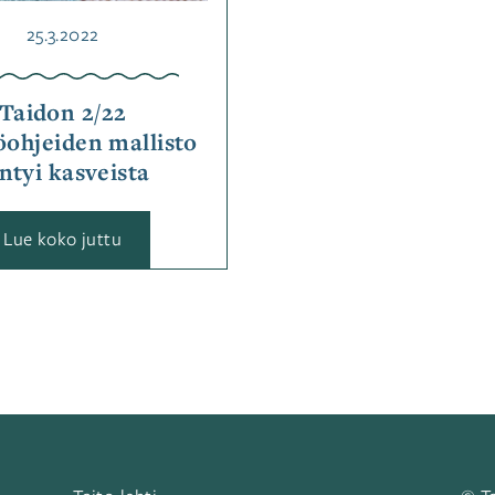
Julkaistu
25.3.2022
Taidon 2/22
öohjeiden mallisto
ntyi kasveista
:
Lue koko juttu
Taidon
2/22
käsityöohjeiden
mallisto
syntyi
kasveista