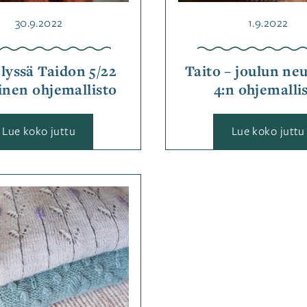
Julkaistu
Julkaistu
30.9.2022
1.9.2022
elyssä Taidon 5/22
Taito – joulun neu
inen ohjemallisto
4:n ohjemalli
:
:
Lue koko juttu
Lue koko juttu
Esittelyssä
Taidon
5/22
syksyinen
ohjemallisto
Kategoriassa
Jutut
,
Ohjemallistot