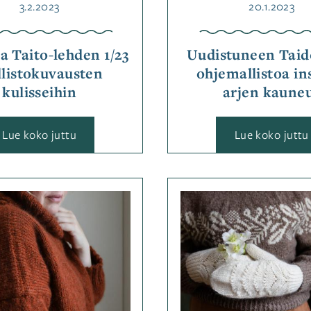
Julkaistu
Julkaistu
3.2.2023
20.1.2023
a Taito-lehden 1/23
Uudistuneen Taid
listokuvausten
ohjemallistoa in
kulisseihin
arjen kaune
:
:
Lue koko juttu
Lue koko juttu
Kurkista
Taito-
lehden
1/23
mallistokuvausten
Kategoriassa
Kategor
kulisseihin
Jutut
,
Jutut
,
Ohjemallistot
Ohjemal