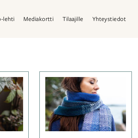
o-lehti
Mediakortti
Tilaajille
Yhteystiedot
iassa
Kategoriassa
Jutut
,
listot
Avainsanat
Ohjemallistot
je
,
a
,