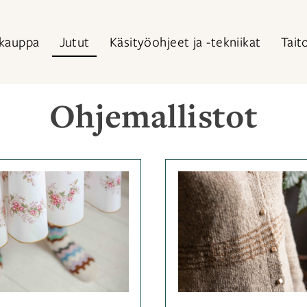
kauppa
Jutut
Käsityöohjeet ja -tekniikat
Tait
Ohjemallistot
Kategoriassa
Kategor
Jutut
,
Jutut
,
Ohjemallistot
Ohjemal
neuleoh
neulont
ohje