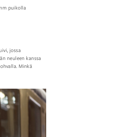
5 mm puikolla
vi, jossa
ämän neuleen kanssa
ohvalla. Minkä