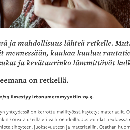
 ja mahdollisuus lähteä retkelle. Mutki
vät mennessään, kaukaa kuuluu rautatie
asukat ja kevätaurinko lämmittävät kulk
teemana on retkellä
.
2/23 ilmestyy irtonumeromyyntiin 29.3.
lyn yhteydessä on kerrottu mallityössä käytetyt materiaalit. O
nkin korvata useilla eri vaihtoehdoilla. Jos vaihdat neuloessa
miota tiheyteen, juoksevuuteen ja materiaaliin. Otathan huom