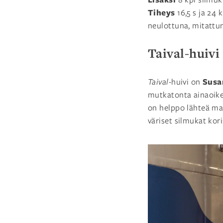
Tiheys
16,5 s ja 24 
neulottuna, mitattu
Taival-huivi
Susa
Taival-
huivi on
mutkatonta ainaoikea
on helppo lähteä ma
väriset silmukat kori