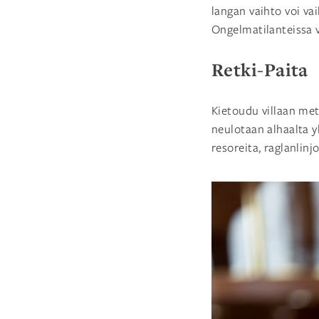
langan vaihto voi va
Ongelmatilanteissa
Retki-Paita
Kietoudu villaan mets
neulotaan alhaalta y
resoreita, raglanlin