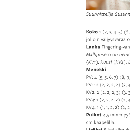
Suunnittelija Susan
Koko
1 (2, 3, 4, 5) (
jolloin väljyysvaraa 
Lanka
Fingering-vahv
Mallipusero on neulo
(KV1), Kuusi (KV2),
Menekki
PV: 4 (5, 5, 6, 7) (8,
KV1: 2 (2, 2, 2, 2) (3,
KV2: 2 (2, 2, 2, 3) (3,
KV3: 1 (2, 2, 2, 2) (2,
KV4: 1 (1, 1, 2, 2) (2, 
Puikot
4,5 mm:n pyö
cm kaapelilla.
Lisäksi
8 kpl silmuk