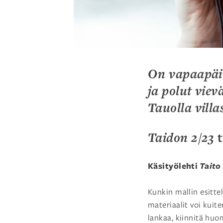
On vapaapäivä
ja polut vie
Tauolla vill
Taidon 2/23
Käsityölehti
Taito
Kunkin mallin esitte
materiaalit voi kuite
lankaa, kiinnitä huo