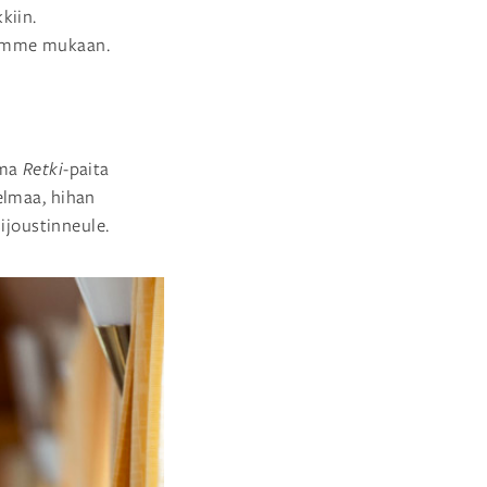
kiin.
aamme mukaan.
ema
Retki
-paita
elmaa, hihan
ijoustinneule.