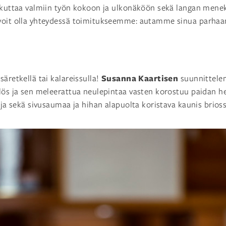
ikuttaa valmiin työn kokoon ja ulkonäköön sekä langan menek
 voit olla yhteydessä toimitukseemme: autamme sinua parh
Susanna Kaartisen
äretkellä tai kalareissulla!
suunnittel
lös ja sen meleerattua neulepintaa vasten korostuu paidan h
joja sekä sivusaumaa ja hihan alapuolta koristava kaunis brioss