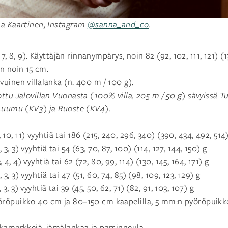
na Kaartinen, Instagram
@sanna_and_co
.
6, 7, 8, 9). Käyttäjän rinnanympärys, noin 82 (92, 102, 111, 121) (1
on noin 15 cm.
uinen villalanka (n. 400 m / 100 g).
ttu Jalovillan Vuonasta (100% villa, 205 m / 50 g) sävyissä Tu
 Luumu (KV3) ja Ruoste (KV4).
 9, 10, 11) vyyhtiä tai 186 (215, 240, 296, 340) (390, 434, 492, 514
 3, 3, 3) vyyhtiä tai 54 (63, 70, 87, 100) (114, 127, 144, 150) g
 3, 4, 4) vyyhtiä tai 62 (72, 80, 99, 114) (130, 145, 164, 171) g
 3, 3, 3) vyyhtiä tai 47 (51, 60, 74, 85) (98, 109, 123, 129) g
2, 3, 3) vyyhtiä tai 39 (45, 50, 62, 71) (82, 91, 103, 107) g
röpuikko 40 cm ja 80–150 cm kaapelilla, 5 mm:n pyöröpuikk
kamerkkejä, jämälankaa ja parsinneula.