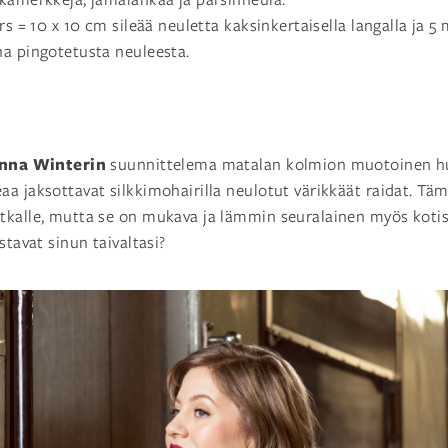
krs = 10 x 10 cm sileää neuletta kaksinkertaisella langalla ja 
na pingotetusta neuleesta.
nna Winterin
suunnittelema matalan kolmion muotoinen hui
a jaksottavat silkkimohairilla neulotut värikkäät raidat. T
tkalle, mutta se on mukava ja lämmin seuralainen myös kotis
stavat sinun taivaltasi?