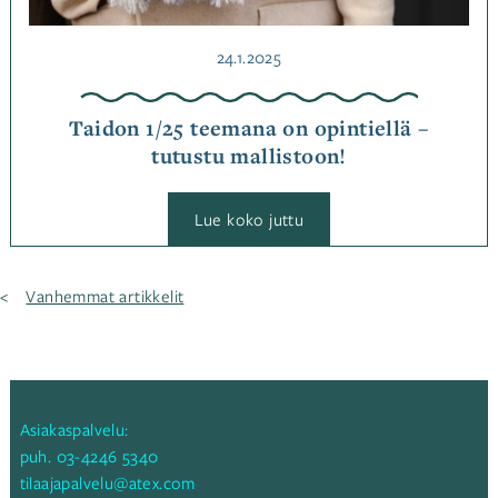
Julkaistu
24.1.2025
Taidon 1/25 teemana on opintiellä –
tutustu mallistoon!
:
Lue koko juttu
Taidon
1/25
teemana
on
Artikkelien
Vanhemmat artikkelit
opintiellä
selaus
–
tutustu
mallistoon!
Asiakaspalvelu:
puh.
03-4246 5340
tilaajapalvelu@atex.com