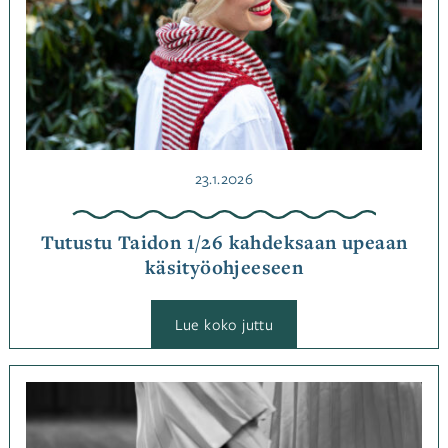
Julkaistu
23.1.2026
Tutustu Taidon 1/26 kahdeksaan upeaan
käsityöohjeeseen
:
Lue koko juttu
Tutustu
Taidon
1/26
kahdeksaan
Kategoriassa
upeaan
Jutut
,
käsityöohjeeseen
Ohjemallistot