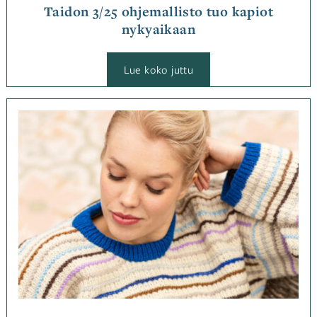
Taidon 3/25 ohjemallisto tuo kapiot
nykyaikaan
:
Lue koko juttu
Taidon
3/25
ohjemallisto
tuo
Kategoriassa
kapiot
Jutut
,
nykyaikaan
Ohjemallistot