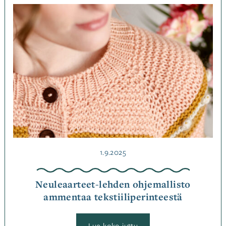
käsityöohjeisiin
Kategoriassa
Jutut
,
Ohjemallistot
Julkaistu
1.9.2025
Neuleaarteet-lehden ohjemallisto
ammentaa tekstiiliperinteestä
:
Lue koko juttu