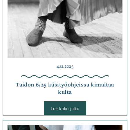
Julkaistu
4.12.2025
Taidon 6/25 käsityöohjeissa kimaltaa
kulta
:
Lue koko juttu
Taidon
6/25
käsityöohjeissa
kimaltaa
Kategoriassa