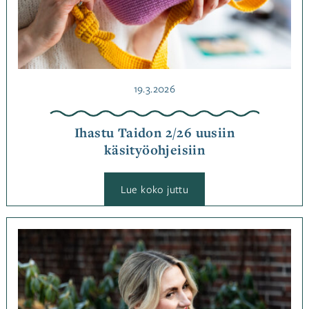
Julkaistu
19.3.2026
Ihastu Taidon 2/26 uusiin
käsityöohjeisiin
:
Lue koko juttu
Ihastu
Taidon
2/26
uusiin
Kategoriassa
käsityöohjeisiin
Jutut
,
Ohjemallistot