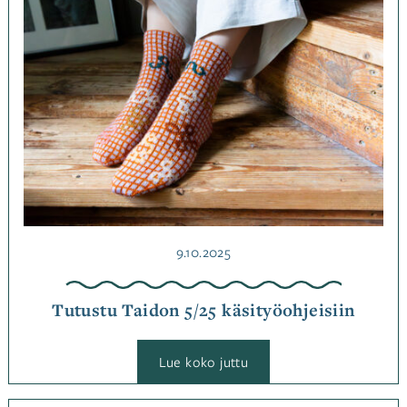
kulta
Jutut
,
Ohjemallistot
Julkaistu
9.10.2025
Tutustu Taidon 5/25 käsityöohjeisiin
:
Lue koko juttu
Tutustu
Taidon
5/25