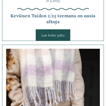
Julkaistu
21.3.2025
Keväisen Taidon 2/25 teemana on uusia
alkuja
:
Lue koko juttu
Keväisen
Taidon
2/25
teemana
Kategoriassa
on
Jutut
,
uusia
alkuja
Ohjemallistot