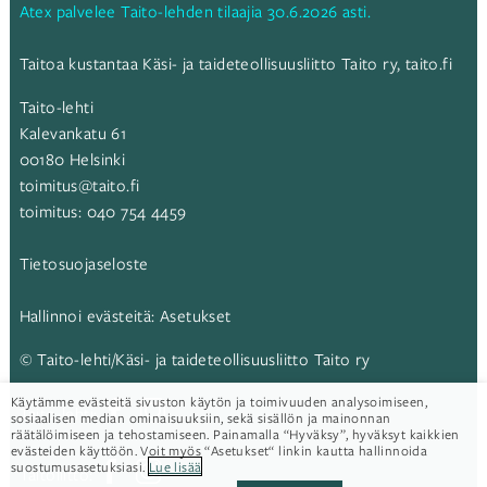
Atex palvelee Taito-lehden tilaajia 30.6.2026 asti.
Taitoa kustantaa Käsi- ja taideteollisuusliitto Taito ry,
taito.fi
Taito-lehti
Kalevankatu 61
00180 Helsinki
toimitus@taito.fi
toimitus:
040 754 4459
Tietosuojaseloste
Hallinnoi evästeitä:
Asetukset
© Taito-lehti/Käsi- ja taideteollisuusliitto Taito ry
Käytämme evästeitä sivuston käytön ja toimivuuden analysoimiseen,
Taito-lehti:
sosiaalisen median ominaisuuksiin, sekä sisällön ja mainonnan
räätälöimiseen ja tehostamiseen. Painamalla “Hyväksy”, hyväksyt kaikkien
evästeiden käyttöön. Voit myös “Asetukset“ linkin kautta hallinnoida
suostumusasetuksiasi.
Lue lisää
Taitoliitto: