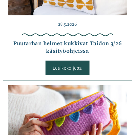
Julkaistu
28.5.2026
Puutarhan helmet kukkivat Taidon 3/26
käsityöohjeissa
:
Lue koko juttu
Puutarhan
helmet
kukkivat
Taidon
Kategoriassa
3/26
Jutut
,
käsityöohjeissa
Ohjemallistot