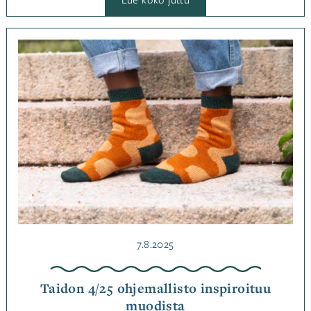
Neuleaarteet-
lehden
ohjemallisto
ammentaa
Kategoriassa
tekstiiliperinteestä
Jutut
,
Ohjemallistot
Julkaistu
7.8.2025
Taidon 4/25 ohjemallisto inspiroituu
muodista