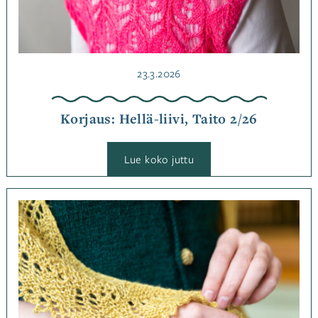
Julkaistu
23.3.2026
Korjaus: Hellä-liivi, Taito 2/26
:
Lue koko juttu
Korjaus:
Hellä-
liivi,
Taito
Kategoriassa
2/26
Korjaukset