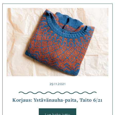
Shiboritekniikalla
tekstiilit
uudeksi,
Kategoriassa
Taito
Korjaukset
6/22
Julkaistu
29.11.2021
Korjaus: Ystävänauha-paita, Taito 6/21
:
Lue koko juttu