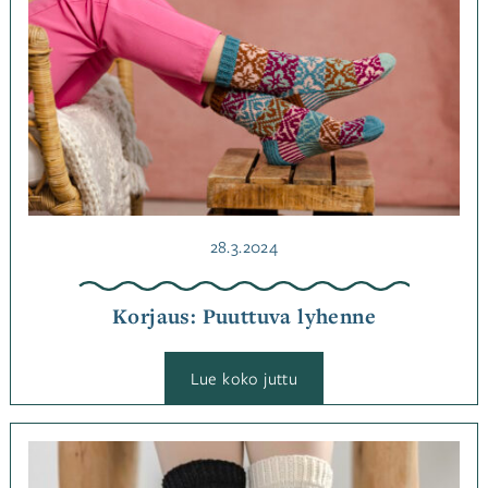
Julkaistu
28.3.2024
Korjaus: Puuttuva lyhenne
:
Lue koko juttu
Korjaus:
Puuttuva
lyhenne
Kategoriassa
Korjaukset