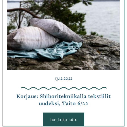
1/24
Korjaukset
Julkaistu
13.12.2022
Korjaus: Shiboritekniikalla tekstiilit
uudeksi, Taito 6/22
:
Lue koko juttu
Korjaus: