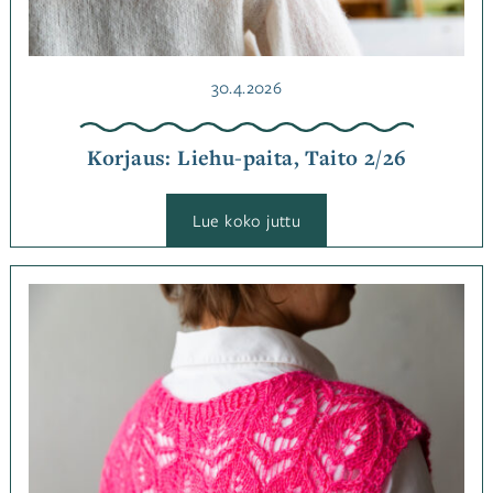
Julkaistu
30.4.2026
Korjaus: Liehu-paita, Taito 2/26
:
Lue koko juttu
Korjaus:
Liehu-
paita,
Taito
Kategoriassa
2/26
Korjaukset