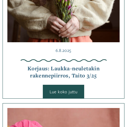
Julkaistu
6.8.2025
Korjaus: Laukka-neuletakin
rakennepiirros, Taito 3/25
:
Lue koko juttu
Korjaus:
Laukka-
neuletakin
rakennepiirros,
Kategoriassa
Taito
Korjaukset
3/25