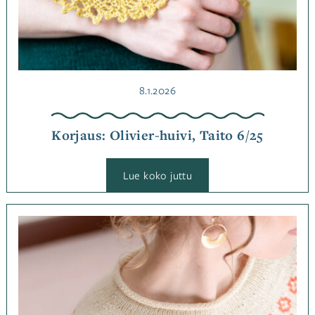
Julkaistu
8.1.2026
Korjaus: Olivier-huivi, Taito 6/25
:
Lue koko juttu
Korjaus:
Olivier-
huivi,
Taito
Kategoriassa
6/25
Korjaukset