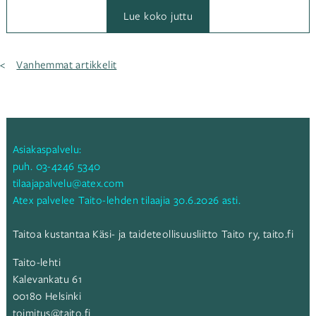
:
Lue koko juttu
Korjaus:
Tunto-
lapaset
1/21
Artikkelien
Vanhemmat artikkelit
selaus
Asiakaspalvelu:
puh.
03-4246 5340
tilaajapalvelu@atex.com
Atex palvelee Taito-lehden tilaajia 30.6.2026 asti.
Taitoa kustantaa Käsi- ja taideteollisuusliitto Taito ry,
taito.fi
Taito-lehti
Kalevankatu 61
00180 Helsinki
toimitus@taito.fi