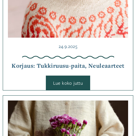
Julkaistu
24.9.2025
Korjaus: Tukkiruusu-paita, Neuleaarteet
:
Lue koko juttu
Korjaus:
Tukkiruusu-
paita,
Neuleaarteet
Kategoriassa
Korjaukset