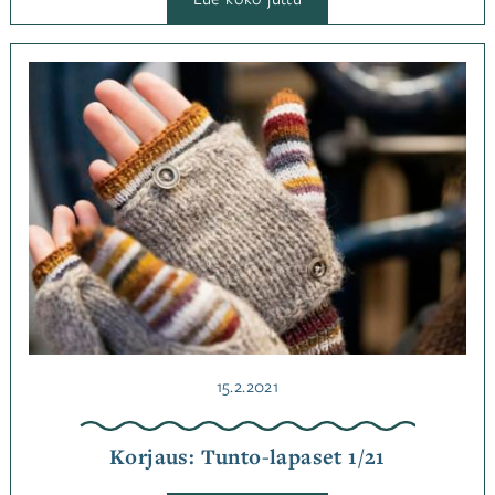
Korjaus:
Ystävänauha-
paita,
Taito
Kategoriassa
6/21
Korjaukset
Julkaistu
15.2.2021
Korjaus: Tunto-lapaset 1/21