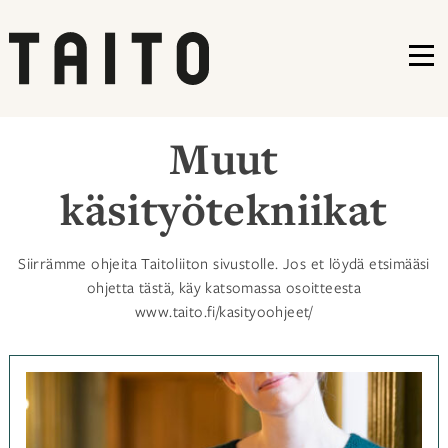
VA
Siirry
Muut
sisältöön
käsityötekniikat
Siirrämme ohjeita Taitoliiton sivustolle. Jos et löydä etsimääsi
ohjetta tästä, käy katsomassa osoitteesta
www.taito.fi/kasityoohjeet/
Kategoriassa
Muut
käsityötekniikat
,