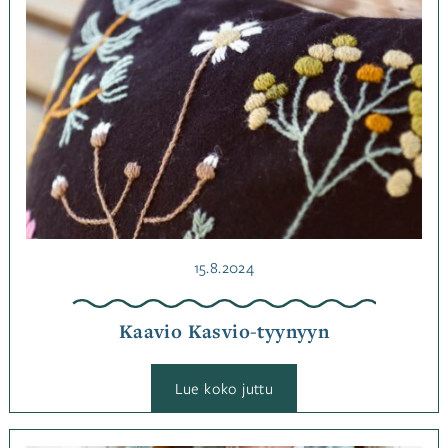
Lehden
lisämateriaalit
,
Muut
käsityötekniikat
,
Ohjeet
Julkaistu
15.8.2024
Kaavio Kasvio-tyynyyn
:
Lue koko juttu
Kaavio
Kasvio-
tyynyyn