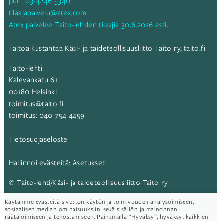
puh.
03-4246 5340
tilaajapalvelu@atex.com
Atex palvelee Taito-lehden tilaajia 30.6.2026 asti.
Taitoa kustantaa Käsi- ja taideteollisuusliitto Taito ry,
taito.fi
Taito-lehti
Kalevankatu 61
00180 Helsinki
toimitus@taito.fi
toimitus:
040 754 4459
Tietosuojaseloste
Hallinnoi evästeitä:
Asetukset
© Taito-lehti/Käsi- ja taideteollisuusliitto Taito ry
Käytämme evästeitä sivuston käytön ja toimivuuden analysoimiseen,
Taito-lehti:
sosiaalisen median ominaisuuksiin, sekä sisällön ja mainonnan
räätälöimiseen ja tehostamiseen. Painamalla “Hyväksy”, hyväksyt kaikkien