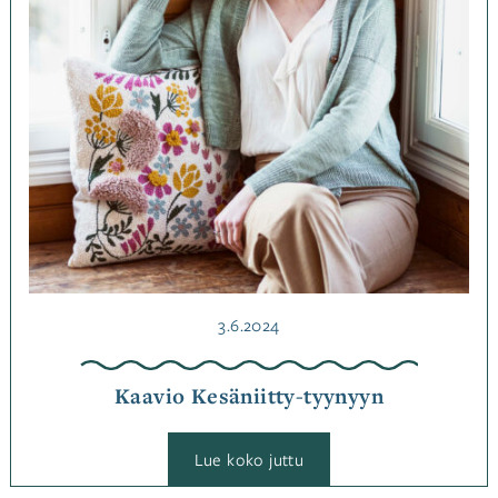
Kategoriassa
Lehden
lisämateriaalit
,
Muut
käsityötekniikat
,
Ohjeet
Julkaistu
3.6.2024
Kaavio Kesäniitty-tyynyyn
:
Lue koko juttu
Kaavio
Kesäniitty-