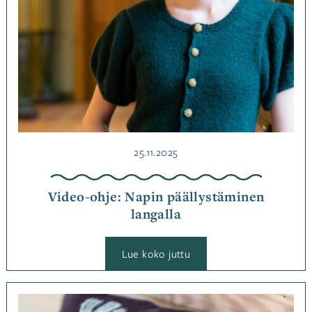
Ohjeet
Julkaistu
25.11.2025
Video-ohje: Napin päällystäminen
langalla
:
Lue koko juttu
Video-
ohje:
Napin
päällystäminen
Kategoriassa
langalla