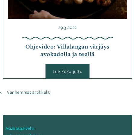
Julkaistu
29.3.2022
Ohjevideo: Villalangan värjäys
avokadolla ja teellä
:
Lue koko juttu
Ohjevideo:
Villalangan
värjäys
avokadolla
Artikkelien
Vanhemmat artikkelit
ja
selaus
teellä
Asiakaspalvelu: