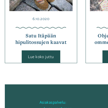
Julkaistu
6.10.2020
Satu Itäpään
Ohj
hipulitossujen kaavat
ommel
:
Lue koko juttu
Satu
Itäpään
hipulitossujen
kaavat
Asiakaspalvelu: