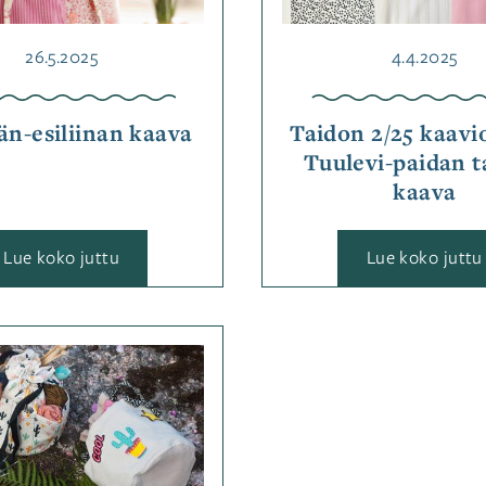
ompelu
Julkaistu
Julkaistu
26.5.2025
4.4.2025
n-esiliinan kaava
Taidon 2/25 kaavio
Tuulevi-paidan 
kaava
:
:
Lue koko juttu
Lue koko juttu
Tehdään-
esiliinan
kaava
Kategoriassa
Ohjeet
,
Ompelu
Avainsanat
ohje