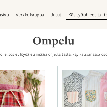
usivu
Verkkokauppa
Jutut
Käsityöohjeet ja -t
Ompelu
tolle. Jos et löydä etsimääsi ohjetta tästä, käy katsomassa oso
Kategoriassa
Kategor
Lehden
Lehden
lisämateriaalit
,
lisämate
Ohjeet
,
Ohjeet
,
Ompelu
Avainsanat
Ompel
ohje
,