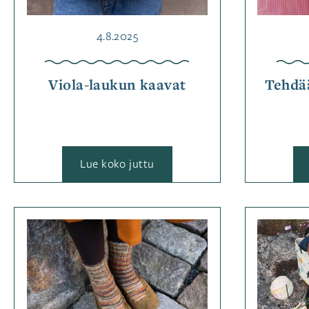
Julkaistu
4.8.2025
Viola-laukun kaavat
Tehdää
:
Lue koko juttu
Viola-
laukun
kaavat
Kategoriassa
Lehden
lisämateriaalit
,
Ohjeet
,
Ompelu