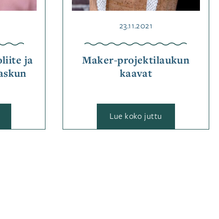
Julkaistu
23.11.2021
liite ja
Maker-projektilaukun
taskun
kaavat
:
Lue koko juttu
Taidon
Maker-
2/25
projektilaukun
kaavioliite
kaavat
ja
Tuulevi-
paidan
taskun
kaava