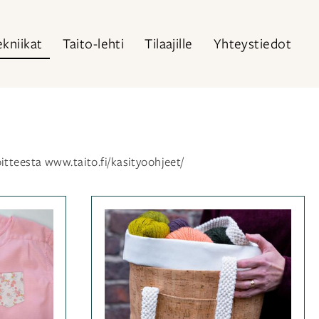
ekniikat
Taito-lehti
Tilaajille
Yhteystiedot
itteesta www.taito.fi/kasityoohjeet/
iassa
Kategoriassa
Lehden
riaalit
,
lisämateriaalit
,
Ohjeet
,
u
Ompelu
Avainsanat
ompelu