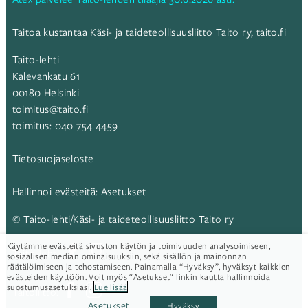
Taitoa kustantaa Käsi- ja taideteollisuusliitto Taito ry,
taito.fi
Taito-lehti
Kalevankatu 61
00180 Helsinki
toimitus@taito.fi
toimitus:
040 754 4459
Tietosuojaseloste
Hallinnoi evästeitä:
Asetukset
© Taito-lehti/Käsi- ja taideteollisuusliitto Taito ry
Käytämme evästeitä sivuston käytön ja toimivuuden analysoimiseen,
Taito-lehti:
sosiaalisen median ominaisuuksiin, sekä sisällön ja mainonnan
räätälöimiseen ja tehostamiseen. Painamalla “Hyväksy”, hyväksyt kaikkien
evästeiden käyttöön. Voit myös “Asetukset“ linkin kautta hallinnoida
suostumusasetuksiasi.
Lue lisää
Taitoliitto:
Asetukset
Hyväksy