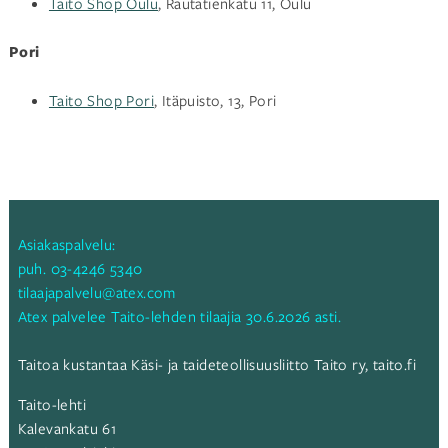
Taito Shop Oulu
, Rautatienkatu 11, Oulu
Pori
Taito Shop Pori
, Itäpuisto, 13, Pori
Asiakaspalvelu:
puh.
03-4246 5340
tilaajapalvelu@atex.com
Atex palvelee Taito-lehden tilaajia 30.6.2026 asti.
Taitoa kustantaa Käsi- ja taideteollisuusliitto Taito ry,
taito.fi
Taito-lehti
Kalevankatu 61