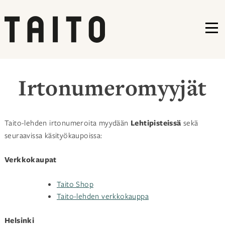
VA
Siirry
sisältöön
Irtonumero­myyjät
Taito-lehden irtonumeroita myydään
Lehtipisteissä
sekä
seuraavissa käsityökaupoissa:
Verkkokaupat
Taito Shop
Taito-lehden verkkokauppa
Helsinki