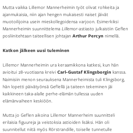
Mutta vaikka Lillemor Mannerheimin työt olivat rohkeita ja
ajanmukaisia, niin ajan hengen mukaisesti naiset jäivät
muotoilijoina usein mieskollegoidensa varjoon. Esimerkiksi
Mannerheimin suunnittelema
Lillemor-
astiasto julkaistiin Geflen
posliinitehtaan taiteellisen johtajan
Arthur Percyn
nimellä.
Katkon jälkeen uusi tuleminen
Lillemor Mannerheimin ura keraamikkona katkesi, kun hän
avioitui 28-vuotiaana kreivi
Carl-Gustaf Klingsborgin
kanssa.
Naimisiin menon seurauksena Mannerheimista tuli Klingsborg,
hän lopetti päivätyönsä Geflellä ja taiteen tekeminen jäi
kaikkineen taka-alalle perhe-elämän tullessa uuden
elämänvaiheen keskiöön.
Mutta jo Geflen aikoina Lillemor Mannerheim suunnitteli
erilaisia figuureja ja veistoksia astioiden lisäksi. Hän oli
suunnitellut niitä myös Rörstrandille, toiselle tunnetulle