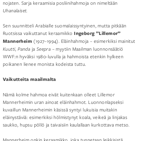
nojaten. Sarja keraamisia posliinihahmoja on nimeltään
Uhanalaiset.
Sen suunnitteli Arabialle suomalaissyntyinen, mutta pitkään
Ruotsissa vaikuttanut keraamikko
Ingeborg ”Lillemor”
Mannerheim
(1927–1994). Eläinhahmoja – esimerkiksi mainitut
Kuutti
,
Panda
ja
Seepra
– myytiin Maailman luonnonsäätiö
WWF:n hyväksi 1980-luvulla ja hahmoista etenkin hylkeen
poikanen lienee monista kodeista tuttu.
Vaikutteita maailmalta
Nämä kolme hahmoa eivät kuitenkaan olleet Lillemor
Mannerheimin uran ainoat eläinhahmot. Luonnonlapseksi
kuvaillun Mannerheimin käsissä syntyi lukuisia muitakin
eläinystäviä: esimerkiksi hölmistynyt koala, veikeä ja linjakas
saukko, hupsu pöllö ja taivaisiin kaulallaan kurkottava metso.
Mannerheim onkin keraamikko, joka tunnetaan leikkisistä