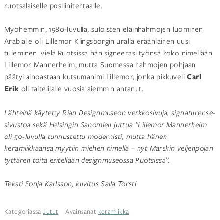
ruotsalaiselle posliinitehtaalle.
Myöhemmin, 1980-luvulla, suloisten eläinhahmojen luominen
Arabialle oli Lillemor Klingsborgin uralla eräänlainen uusi
tuleminen: vielä Ruotsissa hän signeerasi työnsä koko nimellään
Lillemor Mannerheim, mutta Suomessa hahmojen pohjaan
päätyi ainoastaan kutsumanimi Lillemor, jonka pikkuveli
Carl
Erik
oli taitelijalle vuosia aiemmin antanut.
Lähteinä käytetty Rian Designmuseon verkkosivuja, signaturer.se-
sivustoa sekä Helsingin Sanomien juttua ”Lillemor Mannerheim
oli 50-luvulla tunnustettu modernisti, mutta hänen
keramiikkaansa myytiin miehen nimellä – nyt Marskin veljenpojan
tyttären töitä esitellään designmuseossa Ruotsissa”.
Teksti Sonja Karlsson, kuvitus Salla Torsti
Kategoriassa
Jutut
Avainsanat
keramiikka