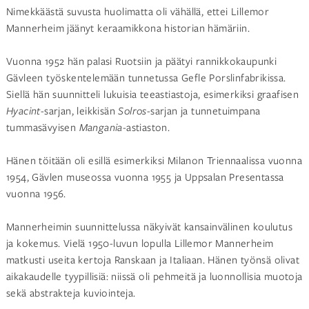
Nimekkäästä suvusta huolimatta oli vähällä, ettei Lillemor
Mannerheim jäänyt keraamikkona historian hämäriin.
Vuonna 1952 hän palasi Ruotsiin ja päätyi rannikkokaupunki
Gävleen työskentelemään tunnetussa Gefle Porslinfabrikissa.
Siellä hän suunnitteli lukuisia teeastiastoja, esimerkiksi graafisen
Hyacint
-sarjan, leikkisän
Solros
-sarjan ja tunnetuimpana
tummasävyisen
Mangania-
astiaston.
Hänen töitään oli esillä esimerkiksi Milanon Triennaalissa vuonna
1954, Gävlen museossa vuonna 1955 ja Uppsalan Presentassa
vuonna 1956.
Mannerheimin suunnittelussa näkyivät kansainvälinen koulutus
ja kokemus. Vielä 1950-luvun lopulla Lillemor Mannerheim
matkusti useita kertoja Ranskaan ja Italiaan. Hänen työnsä olivat
aikakaudelle tyypillisiä: niissä oli pehmeitä ja luonnollisia muotoja
sekä abstrakteja kuviointeja.