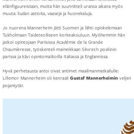
eläinfiguureistaan, mutta hän suunnitteli uransa aikana myös
muuta: liudan astioita, vaaseja ja huonekaluja.
Jo nuorena Mannerheim jätti Suomen ja lähti opiskelemaan
Tukholmaan Taideteolliseen korkeakouluun. Myöhemmin hän
jatkoi opintojaan Pariisissa Académie de la Grande
Chaumièresse, työskenteli maineikkaan Sèvres’n posliinin
parissa ja kävi opintomatkoilla Italiassa ja Englannissa.
Hyvä perhetausta antoi oivat antimet maailmanmatkailulle:
Lillemor Mannerheim oli kenraali
Gustaf Mannerheimin
veljen
pojantytär.