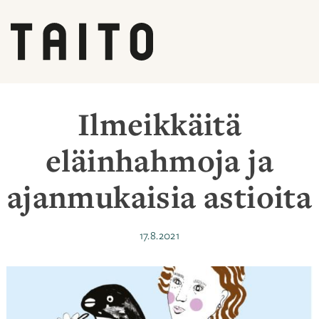
Siirry
sisältöön
Ilmeikkäitä
eläinhahmoja ja
ajanmukaisia astioita
Julkaistu
17.8.2021