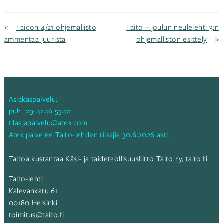
Artikkelien
Taidon 4/21 ohjemallisto
Taito – joulun neulelehti 3:n
ammentaa juurista
ohjemalliston esittely
selaus
Asiakaspalvelu:
puh.
03-4246 5340
tilaajapalvelu@atex.com
Atex palvelee Taito-lehden tilaajia 30.6.2026 asti.
Taitoa kustantaa Käsi- ja taideteollisuusliitto Taito ry,
taito.fi
Taito-lehti
Kalevankatu 61
00180 Helsinki
toimitus@taito.fi