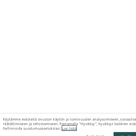
Käytämme evästeitä sivuston käytön ja toimivuuden analysoimiseen, sosiaalis
räätälöimiseen ja tehostamiseen. Painamalla “Hyväksy”, hyväksyt kaikkien eväs
hallinnoida suostumusasetuksiasi.
Lue lisää