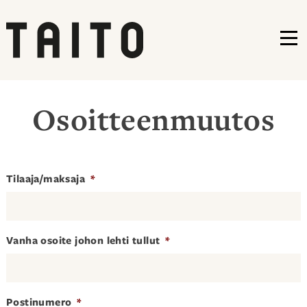
VA
Siirry
sisältöön
Osoitteenmuutos
Tilaaja/maksaja
*
Vanha osoite johon lehti tullut
*
Postinumero
*