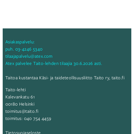
Asiakaspalvelu:
puh.
03-4246 5340
tilaajapalvelu@atex.com
Atex palvelee Taito-lehden tilaajia 30.6.2026 asti.
Taitoa kustantaa Käsi- ja taideteollisuusliitto Taito ry,
taito.fi
Taito-lehti
Kalevankatu 61
00180 Helsinki
toimitus@taito.fi
toimitus:
040 754 4459
Tietosuojaseloste