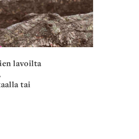
ien lavoilta
,
alla tai