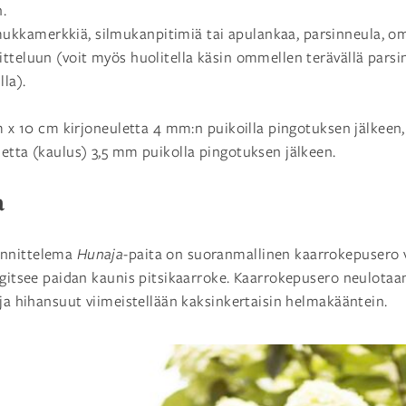
.
mukkamerkkiä, silmukanpitimiä tai apulankaa, parsinneula, 
tteluun (voit myös huolitella käsin ommellen terävällä parsin
la).
m x 10 cm kirjoneuletta 4 mm:n puikoilla pingotuksen jälkeen, 
etta (kaulus) 3,5 mm puikolla pingotuksen jälkeen.
a
nnittelema
Hunaja
-paita on suoranmallinen kaarrokepusero v
angitsee paidan kaunis pitsikaarroke. Kaarrokepusero neulota
 ja hihansuut viimeistellään kaksinkertaisin helmakääntein.