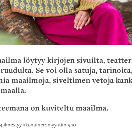
ailma löytyy kirjojen sivuilta, teatter
 ruudulta. Se voi olla satuja, tarinoita
a maailmoja, siveltimen vetoja kanka
amaalla.
 teemana on kuviteltu maailma.
4 ilmestyy irtonumeromyyntiin 9.10.