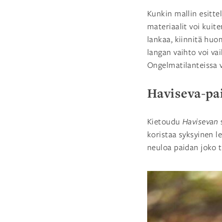
Kunkin mallin esitte
materiaalit voi kuite
lankaa, kiinnitä huo
langan vaihto voi va
Ongelmatilanteissa
Haviseva-pa
Kietoudu
Havisevan
koristaa syksyinen l
neuloa paidan joko t