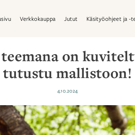
usivu
Verkkokauppa
Jutut
Käsityöohjeet ja -t
 teemana on kuvitel
tutustu mallistoon!
Julkaistu
4.10.2024