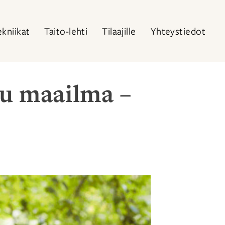
ekniikat
Taito-lehti
Tilaajille
Yhteystiedot
tu maailma –