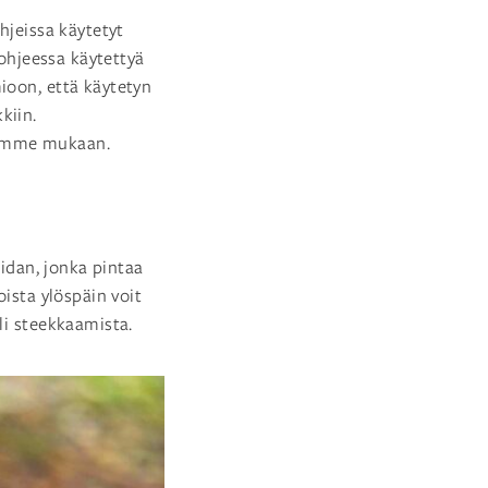
hjeissa käytetyt
 ohjeessa käytettyä
ioon, että käytetyn
kiin.
aamme mukaan.
idan, jonka pintaa
oista ylöspäin voit
li steekkaamista.