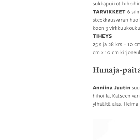
sukkapuikot hihoihin
TARVIKKEET
6 sil
steekkausvaran huoli
koon 3 virkkuukoukul
TIHEYS
25 s ja 28 krs = 10 c
cm x 10 cm kirjoneul
Hunaja-pait
Anniina Juutin
suu
hihoilla. Katseen v
ylhäältä alas. Helma