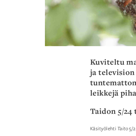
Kuviteltu ma
ja television
tuntemattomi
leikkejä pih
Taidon 5/24
Käsityölehti
Taito
5/2