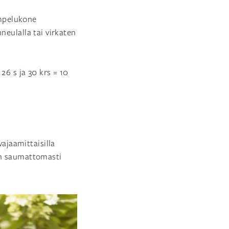
ompelukone
neulalla tai virkaten
26 s ja 30 krs = 10
ajaamittaisilla
an saumattomasti