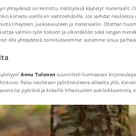
lyn yhteydessä on kerrottu mallityössä käytetyt materiaalit. O
nkin korvata useilla eri vaihtoehdoilla. Jos vaihdat neuloessa
miota tiheyteen, juoksevuuteen ja materiaaliin. Otathan huom
ikuttaa valmiin työn kokoon ja ulkonäköön sekä langan menek
 voit olla yhteydessä toimitukseemme: autamme sinua parh
ita
Annu Tulonen
syleilyyn!
suunnitteli hurmaavan kirjoneulepa
ehtikuvio. Paita neulotaan pyöröneuleena alhaalta ylös. Kainal
asona tai pyörönä ja kokeilla hihansuiden aukileikkaamista, e