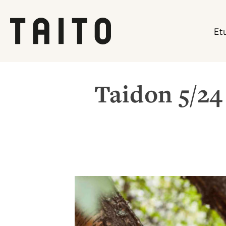
Et
Siirry
sisältöön
Taidon 5/24