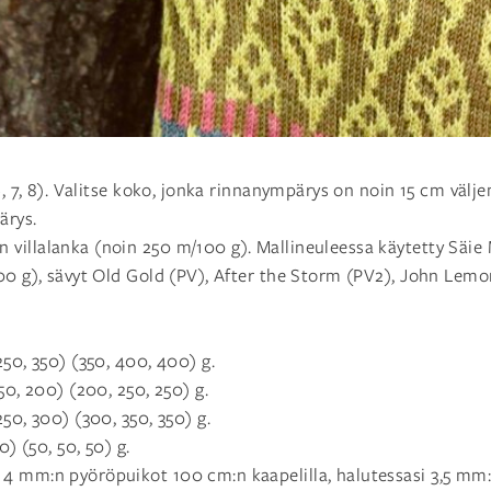
 (6, 7, 8). Valitse koko, jonka rinnanympärys on noin 15 cm väl
ärys.
 villalanka (noin 250 m/100 g). Mallineuleessa käytetty Säie
00 g), sävyt Old Gold (PV), After the Storm (PV2), John Lemon
250, 350) (350, 400, 400) g.
50, 200) (200, 250, 250) g.
50, 300) (300, 350, 350) g.
0) (50, 50, 50) g.
 4 mm:n pyöröpuikot 100 cm:n kaapelilla, halutessasi 3,5 mm