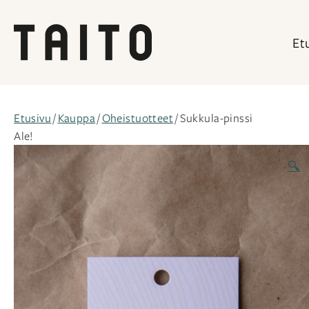
Et
Siirry
sisältöön
Etusivu
/
Kauppa
/
Oheistuotteet
/ Sukkula-pinssi
Ale!
🔍