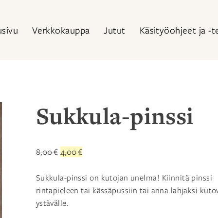
usivu
Verkkokauppa
Jutut
Käsityöohjeet ja -t
Sukkula-pinssi
Alkuperäinen
Nykyinen
8,00
€
4,00
€
hinta
hinta
oli:
on:
Sukkula-pinssi on kutojan unelma! Kiinnitä pinssi
8,00 €.
4,00 €.
rintapieleen tai kässäpussiin tai anna lahjaksi kuto
ystävälle.