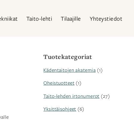
ekniikat
Taito-lehti
Tilaajille
Yhteystiedot
Tuotekategoriat
Kädentaitojen akatemia
(1)
Oheistuotteet
(1)
Taito-lehden irtonumerot
(27)
Yksittäisohjeet
(6)
valle