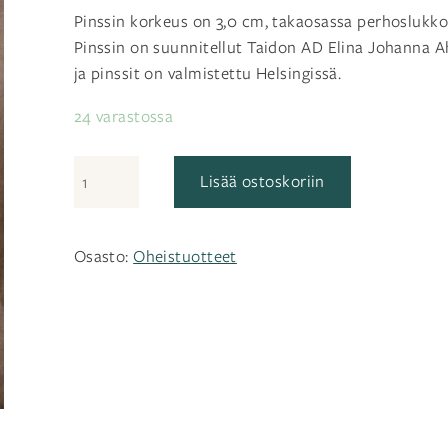
Pinssin korkeus on 3,0 cm, takaosassa perhoslukko
Pinssin on suunnitellut Taidon AD Elina Johanna 
ja pinssit on valmistettu Helsingissä.
24 varastossa
Sukkula-
Lisää ostoskoriin
pinssi
määrä
Osasto:
Oheistuotteet