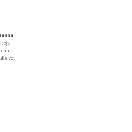
Henna
itoja
lemme
ulla voi