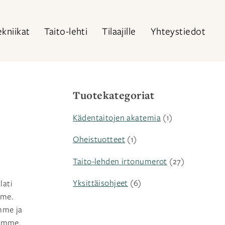
ekniikat
Taito-lehti
Tilaajille
Yhteystiedot
Tuotekategoriat
Kädentaitojen akatemia
(1)
Oheistuotteet
(1)
Taito-lehden irtonumerot
(27)
Yksittäisohjeet
(6)
lati
mme.
mme ja
temme.