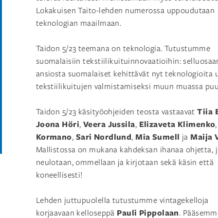
Lokakuisen Taito-lehden numerossa uppoudutaan
teknologian maailmaan.
Taidon 5/23 teemana on teknologia. Tutustumme
suomalaisiin tekstiilikuituinnovaatioihin: selluosa
ansiosta suomalaiset kehittävät nyt teknologioita 
tekstiilikuitujen valmistamiseksi muun muassa puu
Tiia
Taidon 5/23 käsityöohjeiden teosta vastaavat
Joona Höri
Veera Jussila
Elizaveta Klimenko
,
,
Kormano
Sari Nordlund
Mia Sumell
Maija 
,
,
ja
Mallistossa on mukana kahdeksan ihanaa ohjetta, j
neulotaan, ommellaan ja kirjotaan sekä käsin että
koneellisesti!
Lehden juttupuolella tutustumme vintagekelloja
Pauli Pippolaan
korjaavaan kelloseppä
. Pääsemm