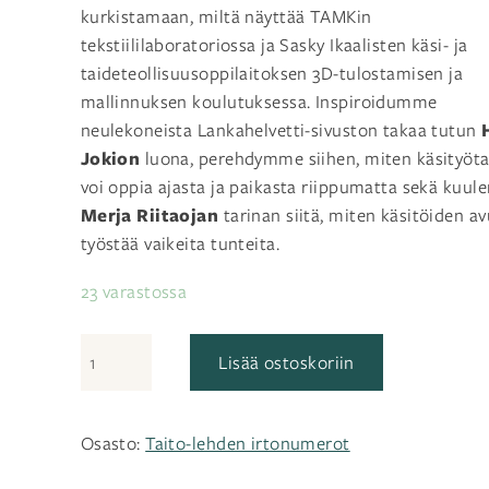
kurkistamaan, miltä näyttää TAMKin
tekstiililaboratoriossa ja Sasky Ikaalisten käsi- ja
taideteollisuusoppilaitoksen 3D-tulostamisen ja
mallinnuksen koulutuksessa. Inspiroidumme
neulekoneista Lankahelvetti-sivuston takaa tutun
Jokion
luona, perehdymme siihen, miten käsityöta
voi oppia ajasta ja paikasta riippumatta sekä kuu
Merja Riitaojan
tarinan siitä, miten käsitöiden av
työstää vaikeita tunteita.
23 varastossa
Taito
Lisää ostoskoriin
5/23
määrä
Osasto:
Taito-lehden irtonumerot