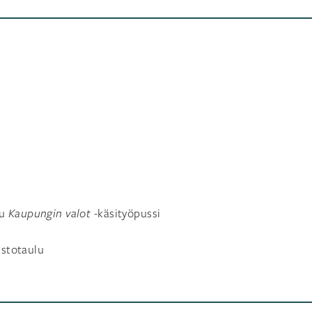
tu
Kaupungin valot
-käsityöpussi
istotaulu