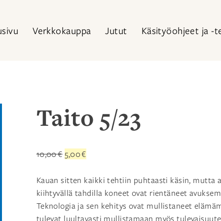
usivu
Verkkokauppa
Jutut
Käsityöohjeet ja -t
Taito 5/23
Alkuperäinen
Nykyinen
10,00
€
5,00
€
hinta
hinta
oli:
on:
Kauan sitten kaikki tehtiin puhtaasti käsin, mutta a
10,00 €.
5,00 €.
kiihtyvällä tahdilla koneet ovat rientäneet avukse
Teknologia ja sen kehitys ovat mullistaneet elämä
tulevat luultavasti mullistamaan myös tulevaisuu