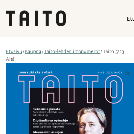
Et
Siirry
sisältöön
Etusivu
/
Kauppa
/
Taito-lehden irtonumerot
/ Taito 5/23
Ale!
🔍