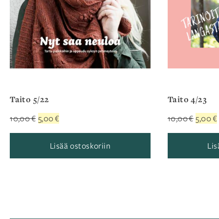
Taito 5/22
Taito 4/23
Alkuperäinen
Nykyinen
Alkupe
10,00
€
5,00
€
10,00
€
5,00
€
hinta
hinta
hinta
oli:
on:
oli:
Lisää ostoskoriin
Lis
10,00 €.
5,00 €.
10,00 