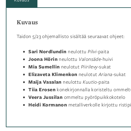
Kuvaus
Taidon 5/23 ohjemallisto sisältää seuraavat ohjeet:
Sari Nordlundin
neulottu
Pilvi
-paita
Joona Hörin
neulottu
Valonsäde
-huivi
Mia Sumellin
neulotut
Piirilevy
-sukat
Elizaveta Klimenkon
neulotut
Ariana
-sukat
Maija Vasalan
neulottu
Kuutio
-paita
Tiia Erosen
konekirjonnalla koristeltu ommel
Veera Jussilan
ommeltu pyöröpuikkokotelo
Heidi Kormanon
metalliverkolle kirjottu ristip