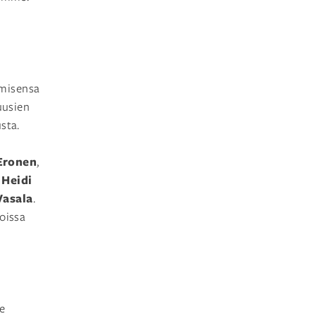
amisensa
uusien
sta.
 Eronen
,
Heidi
,
Vasala
.
oissa
e