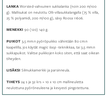
LANKA
Worsted-vahvuinen sukkalanka (noin 200 m/100
g).
Mallisukat on neulottu Olli-villasukkalangalla (75 % villa,
25 % polyamidi, 200 m/100 g), sävy Roosa 11606.
MENEKKI
90 (120) 140 g.
PUIKOT
3,5 mm:n pyöröpuikko vähintään 80 cm:n
kaapelilla, jos käytät
magic loop
-tekniikkaa, tai 3,5 mm:n
sukkapuikot.
Valitse puikkojen koko siten, että saat oikean
tiheyden.
LISÄKSI
Silmukkamerkki ja parsinneula.
TIHEYS
24 s ja 32 krs = 10 x 10 cm mallineuletta
neulottuna pyöröneuleena ja kevyesti pingotettuna.