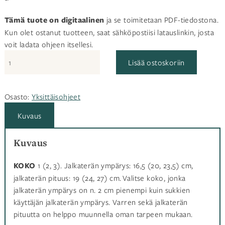
Tämä tuote on digitaalinen
ja se toimitetaan PDF-tiedostona.
Kun olet ostanut tuotteen, saat sähköpostiisi latauslinkin, josta
voit ladata ohjeen itsellesi.
Digiohje:
Lisää ostoskoriin
Hissu-
sukat
määrä
Osasto:
Yksittäisohjeet
Kuvaus
Kuvaus
KOKO
1 (2, 3).
Jalkaterän ympärys: 16,5 (20, 23,5) cm,
j
alkaterän pituus: 19 (24, 27) cm.
Valitse koko, jonka
jalkaterän ympärys on n. 2 cm pienempi kuin sukkien
käyttäjän jalkaterän ympärys. Varren sekä jalkaterän
pituutta on helppo muunnella oman tarpeen mukaan.