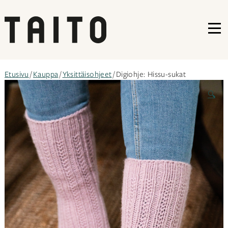
VA
Siirry
Etusivu
/
Kauppa
/
Yksittäisohjeet
/ Digiohje: Hissu-sukat
sisältöön
🔍