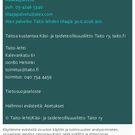
puh.
03-4246 5340
tilaajapalvelu@atex.com
Atex palvelee Taito-lehden tilaajia 30.6.2026 asti.
Taitoa kustantaa Käsi- ja taideteollisuusliitto Taito ry,
taito.fi
Taito-lehti
Kalevankatu 61
00180 Helsinki
toimitus@taito.fi
toimitus:
040 754 4459
Tietosuojaseloste
Hallinnoi evästeitä:
Asetukset
© Taito-lehti/Käsi- ja taideteollisuusliitto Taito ry
Käytämme evästeitä sivuston käytön ja toimivuuden analysoimiseen,
Taito-lehti:
sosiaalisen median ominaisuuksiin, sekä sisällön ja mainonnan