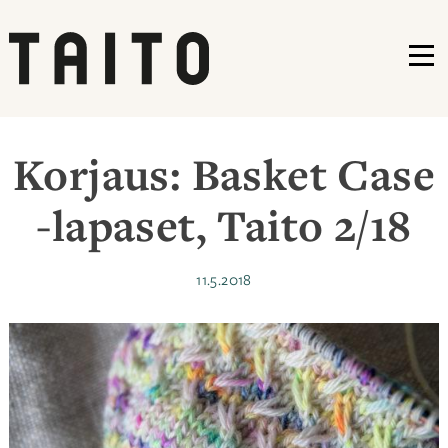
VA
Siirry
sisältöön
Korjaus: Basket Case
-lapaset, Taito 2/18
Julkaistu
11.5.2018