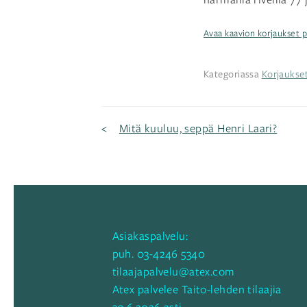
Avaa kaavion korjaukset p
Kategoriassa
Korjaukse
Artikkelien
Mitä kuuluu, seppä Henri Laari?
selaus
Asiakaspalvelu:
puh.
03-4246 5340
tilaajapalvelu@atex.com
Atex palvelee Taito-lehden tilaajia