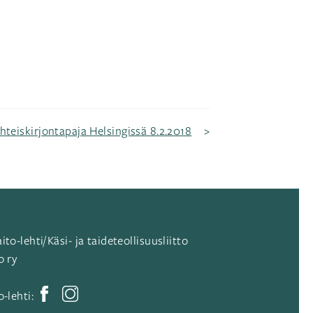
hteiskirjontapaja Helsingissä 8.2.2018
ito-lehti/Käsi- ja taideteollisuusliitto
o ry
o-lehti: