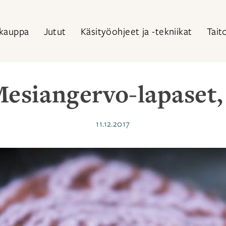
kauppa
Jutut
Käsityöohjeet ja -tekniikat
Tait
Mesiangervo-lapaset, 
Julkaistu
11.12.2017