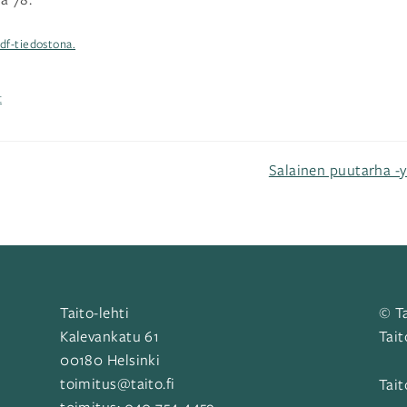
df-tiedostona.
t
Salainen puutarha -y
Taito-lehti
© Ta
Kalevankatu 61
Tait
00180 Helsinki
toimitus@taito.fi
Tait