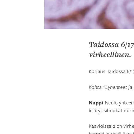
Taidossa 6/17
virheellinen.
Korjaus Taidossa 6/1
Kohta ”Lyhenteet ja
Nuppi
Neulo yhteen s
lisätyt silmukat nuri
Kaavioissa 2 on virheit
harmailla riveillä 77 