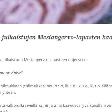
 julkaistujen Mesiangervo-lapasten kaa
7 julkaistuun Mesiangervo -lapasteen ohjeeseen:
 muut vinkit”
ilmukkaan 7 silmukkaa: neulo 1 o, lk, 1 o, lk, 1 o, lk, 1 o. Kään
n yhteen.
ä valkoisilla riveillä 14, 16 ja 21 ja kaaviossa 3 valkoisilla rivei
ja 78.