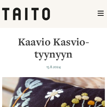
VA
Siirry
sisältöön
Kaavio Kasvio-
tyynyyn
Julkaistu
15.8.2024