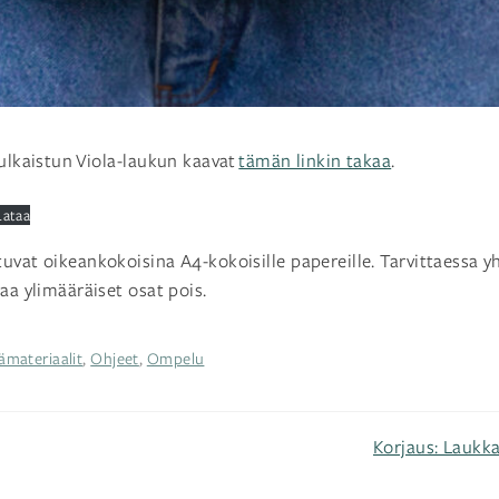
julkaistun Viola-laukun kaavat
tämän linkin takaa
.
Lataa
uvat oikeankokoisina A4-kokoisille papereille. Tarvittaessa y
aa ylimääräiset osat pois.
ämateriaalit
,
Ohjeet
,
Ompelu
Korjaus: Laukka