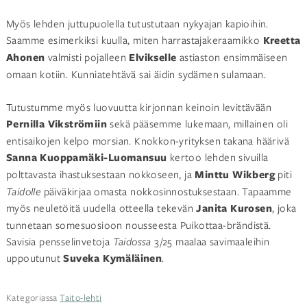
Myös lehden juttupuolella tutustutaan nykyajan kapioihin.
Saamme esimerkiksi kuulla, miten harrastajakeraamikko
Kreetta
Ahonen
valmisti pojalleen
Elvikselle
astiaston ensimmäiseen
omaan kotiin. Kunniatehtävä sai äidin sydämen sulamaan.
Tutustumme myös luovuutta kirjonnan keinoin levittävään
Pernilla Vikströmiin
sekä pääsemme lukemaan, millainen oli
entisaikojen kelpo morsian. Knokkon-yrityksen takana häärivä
Sanna Kuoppamäki-Luomansuu
kertoo lehden sivuilla
polttavasta ihastuksestaan nokkoseen, ja
Minttu Wikberg
piti
Taidolle
päiväkirjaa omasta nokkosinnostuksestaan. Tapaamme
myös neuletöitä uudella otteella tekevän
Janita Kurosen
, joka
tunnetaan somesuosioon nousseesta Puikottaa-brändistä.
Savisia pensselinvetoja
Taidossa
3/25 maalaa savimaaleihin
uppoutunut
Suveka Kymäläinen
.
Kategoriassa
Taito-lehti