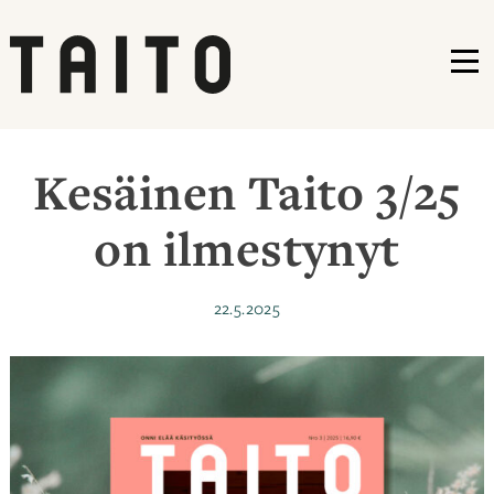
VA
Siirry
sisältöön
Kesäinen Taito 3/25
on ilmestynyt
Julkaistu
22.5.2025