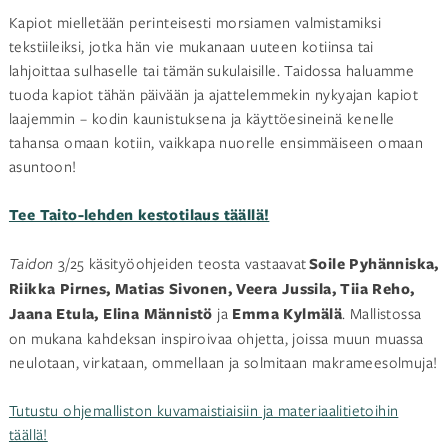
Kapiot mielletään perinteisesti morsiamen valmistamiksi
tekstiileiksi, jotka hän vie mukanaan uuteen kotiinsa tai
lahjoittaa sulhaselle tai tämän sukulaisille. Taidossa haluamme
tuoda kapiot tähän päivään ja ajattelemmekin nykyajan kapiot
laajemmin – kodin kaunistuksena ja käyttöesineinä kenelle
tahansa omaan kotiin, vaikkapa nuorelle ensimmäiseen omaan
asuntoon!
Tee Taito-lehden kestotilaus täällä!
Taidon
3/25 käsityöohjeiden teosta vastaavat
Soile Pyhänniska,
Riikka Pirnes, Matias Sivonen, Veera Jussila, Tiia Reho,
Jaana Etula, Elina Männistö
ja
Emma Kylmälä
. Mallistossa
on mukana kahdeksan inspiroivaa ohjetta, joissa muun muassa
neulotaan, virkataan, ommellaan ja solmitaan makrameesolmuja!
Tutustu ohjemalliston kuvamaistiaisiin ja materiaalitietoihin
täällä!