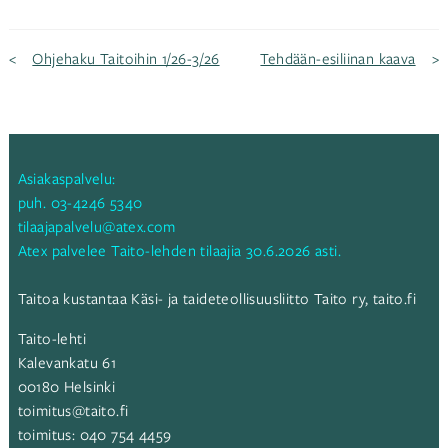
Artikkelien
Ohjehaku Taitoihin 1/26-3/26
Tehdään-esiliinan kaava
selaus
Asiakaspalvelu:
puh.
03-4246 5340
tilaajapalvelu@atex.com
Atex palvelee Taito-lehden tilaajia 30.6.2026 asti.
Taitoa kustantaa Käsi- ja taideteollisuusliitto Taito ry,
taito.fi
Taito-lehti
Kalevankatu 61
00180 Helsinki
toimitus@taito.fi
toimitus:
040 754 4459