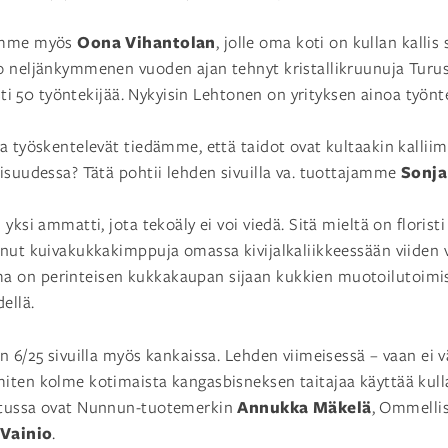
Oona Vihantolan
aamme myös
, jolle oma koti on kullan kallis
 jo neljänkymmenen vuoden ajan tehnyt kristallikruunuja Turu
isti 50 työntekijää. Nykyisin Lehtonen on yrityksen ainoa työnte
a työskentelevät tiedämme, että taidot ovat kultaakin kallii
Sonja
isuudessa? Tätä pohtii lehden sivuilla va. tuottajamme
yksi ammatti, jota tekoäly ei voi viedä. Sitä mieltä on florist
tonut kuivakukkakimppuja omassa kivijalkaliikkeessään viiden 
on perinteisen kukkakaupan sijaan kukkien muotoilutoimis
ellä.
n 6/25 sivuilla myös kankaissa. Lehden viimeisessä – vaan ei
iten kolme kotimaista kangasbisneksen taitajaa käyttää kull
Annukka Mäkelä
utussa ovat Nunnun-tuotemerkin
, Ommelli
 Vainio
.