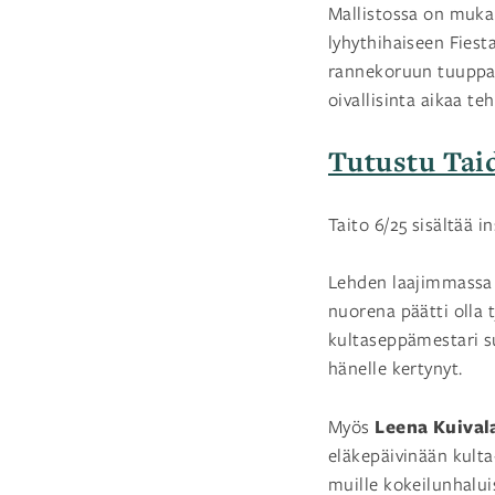
Mallistossa on muka
lyhythihaiseen Fiesta
rannekoruun tuuppaav
oivallisinta aikaa te
Tutustu Taid
Taito 6/25 sisältää i
Lehden laajimmassa 
nuorena päätti olla
kultaseppämestari s
hänelle kertynyt.
Leena Kuival
Myös
eläkepäivinään kulta-
muille kokeilunhaluisi