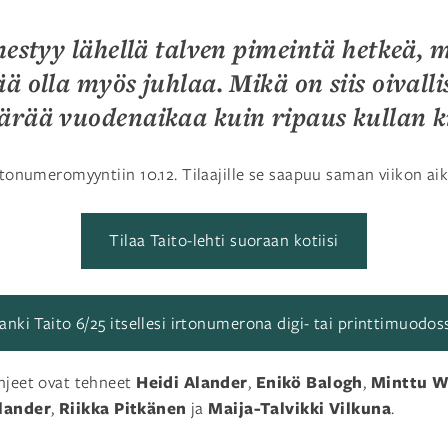
mestyy lähellä talven pimeintä hetkeä, 
ä olla myös juhlaa. Mikä on siis oivall
ärää vuodenaikaa kuin ripaus kullan k
irtonumeromyyntiin 10.12. Tilaajille se saapuu saman viikon ai
Tilaa Taito-lehti suoraan kotiisi
anki Taito 6/25 itsellesi irtonumerona digi- tai printtimuodos
Heidi Alander
Enikö Balogh
Minttu W
ohjeet ovat tehneet
,
,
lander
Riikka Pitkänen
Maija-Talvikki Vilkuna
,
ja
.