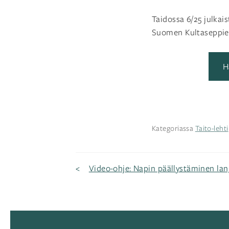
Taidossa 6/25 julkais
Suomen Kultaseppie
H
Kategoriassa
Taito-lehti
Artikkelien
Video-ohje: Napin päällystäminen lan
selaus