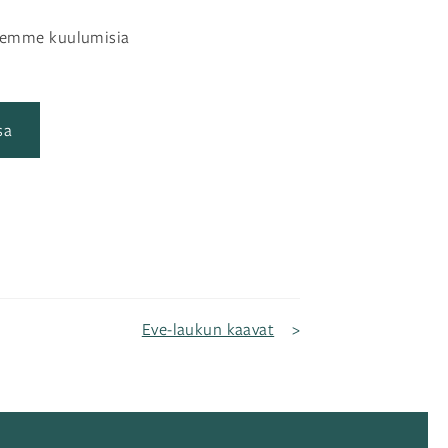
lemme kuulumisia
sa
Eve-laukun kaavat