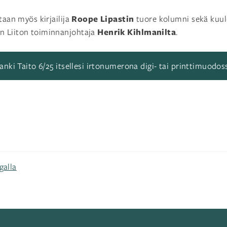
Roope Lipastin
taan myös kirjailija
tuore kolumni sekä kuu
Henrik Kihlmanilta
n Liiton toiminnanjohtaja
.
anki Taito 6/25 itsellesi irtonumerona digi- tai printtimuodos
galla