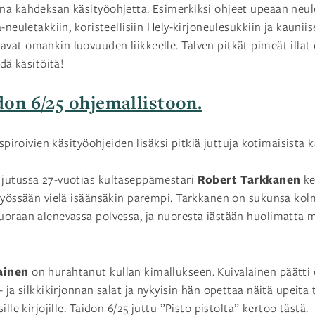
na kahdeksan käsityöohjetta. Esimerkiksi ohjeet upeaan neu
-neuletakkiin, koristeellisiin Hely-kirjoneulesukkiin ja kaunii
at omankin luovuuden liikkeelle. Talven pitkät pimeät illat
hdä käsitöitä!
on 6/25 ohjemallistoon.
nspiroivien käsityöohjeiden lisäksi pitkiä juttuja kotimaisista k
Robert Tarkkanen
jutussa 27-vuotias kultaseppämestari
ke
 työssään vielä isäänsäkin parempi. Tarkkanen on sukunsa ko
uoraan alenevassa polvessa, ja nuoresta iästään huolimatta 
ainen
on hurahtanut kullan kimallukseen. Kuivalainen päätti 
 ja silkkikirjonnan salat ja nykyisin hän opettaa näitä upeita
lle kirjojille. Taidon 6/25 juttu ”Pisto pistolta” kertoo tästä.