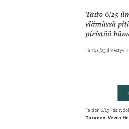
Taito 6/25 il
elämässä pitä
piristää häm
Taito 6/25 ilmestyy 
H
Taidon 6/25 käsityö
Turunen
Veera He
,