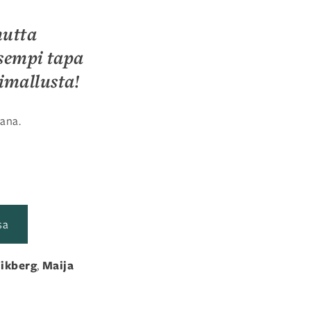
mutta
isempi tapa
imallusta!
kana.
sa
ikberg
Maija
,