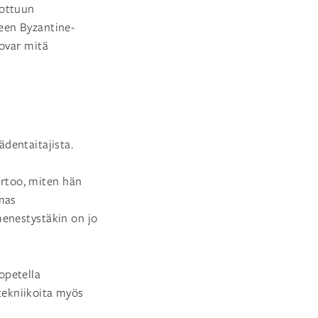
lottuun
seen Byzantine-
 ovar mitä
ädentaitajista.
rtoo, miten hän
lmas
menestystäkin on jo
opetella
 tekniikoita myös