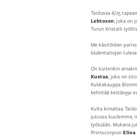
Taidossa 6/25 tap
Lehtosen
, joka on
Turun Kristalli työll
Me käsitöiden pariss
kädentaitojen tuleva
On kuitenkin ainakin 
Kustaa
, joka on si
Kukkakauppa Blomma 
kehittää kestävyys ed
Kulta kimaltaa Taido
jutussa kuulemme, m
työssään. Mukana j
Elina
Printscorpion