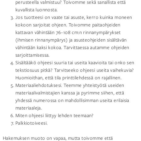
perusteella valmistuu? Toivomme sekä sanallista että
kuvallista luonnosta.
Jos tuotteesi on vaate tai asuste, kerro kuinka moneen
kokoon sarjoitat ohjeen. Toivomme paitaohjeiden
kattavan vähintään 76–108 cm:n rinnanympärykset
(ihmisen rinnanympärys) ja asusteohjeiden sisältävän
vähintään kaksi kokoa. Tarvittaessa autamme ohjeiden
sarjoittamisessa.
Sisältääkö ohjeesi suuria tai useita kaavioita tai onko sen
tekstiosuus pitkä? Tarvitseeko ohjeesi useita vaihekuvia?
Huomioithan, että tila printtilehdessä on rajallinen.
Materiaaliehdotuksesi. Teemme yhteistyötä useiden
materiaalivalmistajien kanssa ja pyrimme siihen, että
yhdessä numerossa on mahdollisimman useita erilaisia
materiaaleja.
Miten ohjeesi liittyy lehden teemaan?
Palkkiotoiveesi.
Hakemuksen muoto on vapaa, mutta toivomme että