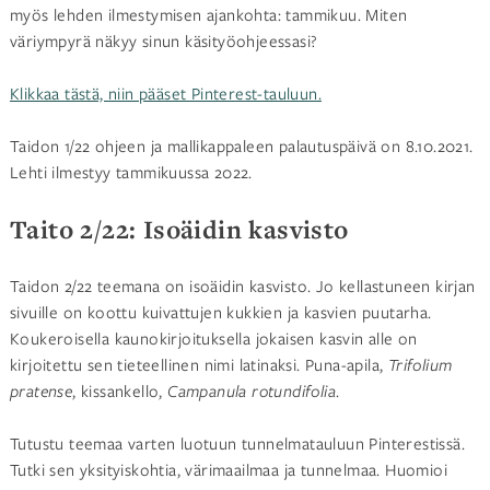
myös lehden ilmestymisen ajankohta: tammikuu. Miten
väriympyrä näkyy sinun käsityöohjeessasi?
Klikkaa tästä, niin pääset Pinterest-tauluun.
Taidon 1/22 ohjeen ja mallikappaleen palautuspäivä on 8.10.2021.
Lehti ilmestyy tammikuussa 2022.
Taito 2/22: Isoäidin kasvisto
Taidon 2/22 teemana on isoäidin kasvisto. Jo kellastuneen kirjan
sivuille on koottu kuivattujen kukkien ja kasvien puutarha.
Koukeroisella kaunokirjoituksella jokaisen kasvin alle on
kirjoitettu sen tieteellinen nimi latinaksi. Puna-apila,
Trifolium
pratense
, kissankello,
Campanula rotundifolia
.
Tutustu teemaa varten luotuun tunnelmatauluun Pinterestissä.
Tutki sen yksityiskohtia, värimaailmaa ja tunnelmaa. Huomioi