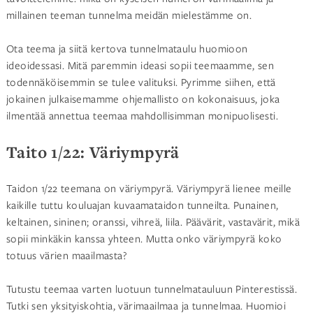
millainen teeman tunnelma meidän mielestämme on.
Ota teema ja siitä kertova tunnelmataulu huomioon
ideoidessasi. Mitä paremmin ideasi sopii teemaamme, sen
todennäköisemmin se tulee valituksi. Pyrimme siihen, että
jokainen julkaisemamme ohjemallisto on kokonaisuus, joka
ilmentää annettua teemaa mahdollisimman monipuolisesti.
Taito 1/22: Väriympyrä
Taidon 1/22 teemana on väriympyrä. Väriympyrä lienee meille
kaikille tuttu kouluajan kuvaamataidon tunneilta. Punainen,
keltainen, sininen; oranssi, vihreä, liila. Päävärit, vastavärit, mikä
sopii minkäkin kanssa yhteen. Mutta onko väriympyrä koko
totuus värien maailmasta?
Tutustu teemaa varten luotuun tunnelmatauluun Pinterestissä.
Tutki sen yksityiskohtia, värimaailmaa ja tunnelmaa. Huomioi