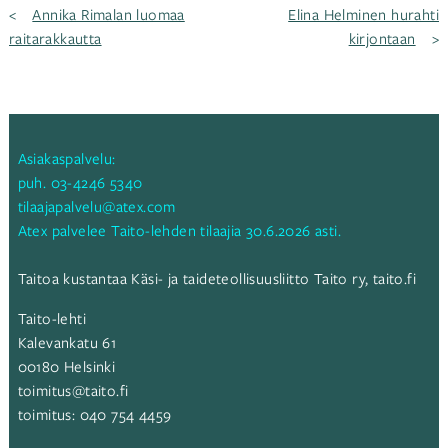
Artikkelien
Annika Rimalan luomaa
Elina Helminen hurahti
raitarakkautta
kirjontaan
selaus
Asiakaspalvelu:
puh.
03-4246 5340
tilaajapalvelu@atex.com
Atex palvelee Taito-lehden tilaajia 30.6.2026 asti.
Taitoa kustantaa Käsi- ja taideteollisuusliitto Taito ry,
taito.fi
Taito-lehti
Kalevankatu 61
00180 Helsinki
toimitus@taito.fi
toimitus:
040 754 4459