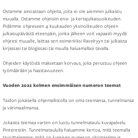
Ostamme ainoastaan ohjeita, joita ei ole aiemmin julkaistu
muualla. Ostamme ohjeisiin ensi- ja kertajulkaisuoikeuden.
Pidämme ohjeeseen 4 kuukauden yksinoikeuden ohjeen
julkaisupäivästä eteenpäin, jonka jälkeen voit vapaasti myydä
ohjeesi muualle, laittaa sen esimerkiksi Ravelryyn tai julkaista
kirjassasi tai blogissasi tai muulla haluamallasi tavalla.
Ohjeiden käytöstä maksetaan korvaus, joka perustuu ohjeen
työmäärään ja haastavuuteen.
Vuoden 2022 kolmen ensimmäisen numeron teemat
Taidon jokaisella ohjemallistolla on oma teemansa, tunnelmansa
ja värimaailmansa.
Jokaista teemaa varten on luotu tunnelmataulu kuvapalvelu
Pinterestiin. Tunnelmataululla haluamme kertoa, mitä teemalla
tavoittelemme: mikä on kyseisen numeron värimaailma ja