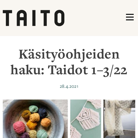
VA
Siirry
sisältöön
Käsityöohjeiden
haku: Taidot 1–3/22
Julkaistu
28.4.2021