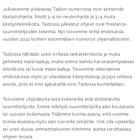
Julkaisemme jokaisessa Taidon numerossa noin seitsemän
käsityöohjetta. Niistä 3–4 on neuleohjeita ja 3–4 muita
käsityötekniikoita. Taidossa julkaistut ohjeet ovat freelance-
suunnittelijoiden tekemiä. Nyt toivomme teiltä ehdotuksia
vuoden 2022 kolmen ensimmäisen numeron ohjemallistoihin.
Taidossa nähdään usein erilaisia lankatekniikoita ja muita
pehmeitä materiaaleja, mutta emme kaihda harvinaisempiakaan
tekniikoita tai kovia materiaaleja. Toivomme näkevämme
ehdotuksissa myös jo uhanalaisia käsityötaitoja ja jopa sellaisia
asioita, joita et ensi ajatuksella voisi Taidossa kuvitellakaan.
Toivomme ohjeideoita sekä kokeneilta että aloittelevilta
suunnittelijoilta. Emme edellytä suunnittelijoilta alan koulutusta
tai vuosien kokemusta. Pidämme kunnia-asiana, että voimme
toimia alustana myös alan tuoreille tekijöille. Voit olla opiskelija
tai urasi alussa: ammattitaitoinen tiimimme auttaa tarvittaessa
ohjeen teossa.