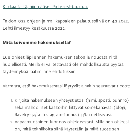
Klikkaa tästä, niin pääset Pinterest-tauluun.
Taidon 3/22 ohjeen ja mallikappaleen palautuspäivä on 4.2.2022.
Lehti ilmestyy kesäkuussa 2022.
Mitä toivomme hakemukselta?
Lue ohjeet läpi ennen hakemuksen tekoa ja noudata niitä
huolellisesti. Meillä ei valitettavasti ole mahdollisuutta pyytää
täydennyksiä laatimiinne ehdotuksiin.
Varmista, että hakemuksestasi löytyvät ainakin seuraavat tiedot:
Kirjoita hakemukseen yhteystietosi (nimi, sposti, puhnro)
sekä mahdolliset käsitöihin liittyvät somekanavasi (blogi,
Ravelry- ja/tai Instagram-tunnus) ja/tai nettisivusi.
Vapaamuotoinen luonnos ohjeideastasi. Millainen ohjeesi
on, mitä tekniikoita siinä käytetään ja mikä tuote sen