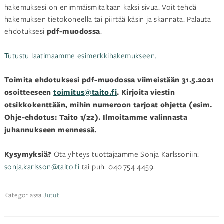
hakemuksesi on enimmäismitaltaan kaksi sivua. Voit tehdä
hakemuksen tietokoneella tai piirtää käsin ja skannata. Palauta
ehdotuksesi
pdf-muodossa
.
Tutustu laatimaamme esimerkkihakemukseen.
Toimita ehdotuksesi pdf-muodossa viimeistään 31.5.2021
osoitteeseen
toimitus@taito.fi
. Kirjoita viestin
otsikkokenttään, mihin numeroon tarjoat ohjetta (esim.
Ohje-ehdotus: Taito 1/22). Ilmoitamme valinnasta
juhannukseen mennessä.
Kysymyksiä?
Ota yhteys tuottajaamme Sonja Karlssoniin:
sonja.karlsson@taito.fi
tai puh. 040 754 4459.
Kategoriassa
Jutut