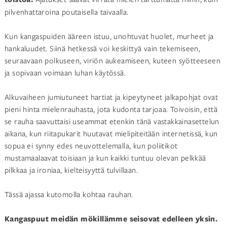
pilvenhattaroina poutaisella taivaalla.
Kun kangaspuiden ääreen istuu, unohtuvat huolet, murheet ja
hankaluudet. Siinä hetkessä voi keskittyä vain tekemiseen,
seuraavaan polkuseen, viriön aukeamiseen, kuteen syötteeseen
ja sopivaan voimaan luhan käytössä.
Alkuvaiheen jumiutuneet hartiat ja kipeytyneet jalkapohjat ovat
pieni hinta mielenrauhasta, jota kudonta tarjoaa. Toivoisin, että
se rauha saavuttaisi useammat etenkin tänä vastakkainasettelun
aikana, kun riitapukarit huutavat mielipiteitään internetissä, kun
sopua ei synny edes neuvottelemalla, kun poliitikot
mustamaalaavat toisiaan ja kun kaikki tuntuu olevan pelkkää
pilkkaa ja ironiaa, kielteisyyttä tulvillaan.
Tässä ajassa kutomolla kohtaa rauhan.
Kangaspuut meidän mökillämme seisovat edelleen yksin.