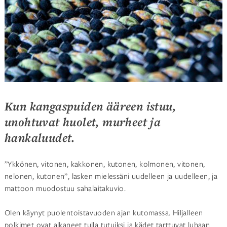
Kun kangaspuiden ääreen istuu,
unohtuvat huolet, murheet ja
hankaluudet.
”Ykkönen, vitonen, kakkonen, kutonen, kolmonen, vitonen,
nelonen, kutonen”, lasken mielessäni uudelleen ja uudelleen, ja
mattoon muodostuu sahalaitakuvio.
Olen käynyt puolentoistavuoden ajan kutomassa. Hiljalleen
polkimet ovat alkaneet tulla tutuiksi ja kädet tarttuvat luhaan