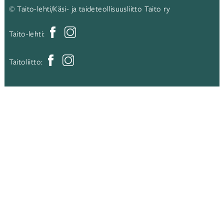
© Taito-lehti/Käsi- ja taideteollisuusliitto Taito ry
Taito-lehti:
Taitoliitto: