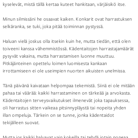
kyselevät, mistä tällä kertaa kuteet hankitaan, värjäisikö itse.
Minun silmissäni he osaavat kaiken. Konkarit ovat harrastuksen
selkäranka, se tuki, joka pitää toiminnan pystyssä.
Haluan vielä joskus olla itsekin kuin he, mutta tiedän, että olen
toiveeni kanssa vähemmistössä. Kädentaitojen harrastajamäärät
pysyvät vakaina, mutta harrastamisen luonne muuttuu.
Pitkäjänteinen opettelu loimen luomisesta kankaan
irrottamiseen ei ole useimpien nuorten aikuisten unelmissa.
Tänä päivänä kaivataan helpompaa tekemistä. Siinä ei ole mitään
pahaa tai väärää: kaikki harrastaminen on tärkeää ja arvokasta.
Kädentaitojen terveysvaikutukset ilmenevät joka tapauksessa,
oli harrastus sitten vaikeaa pitsinnypläystä tai nopeita yhden
illan ompeluja. Tärkein on se tunne, jonka kädentaidot
tekijälleen suovat.
Mutta jos kaikki haluavat vain kokeilla tai tehdä jotain nopeaa,