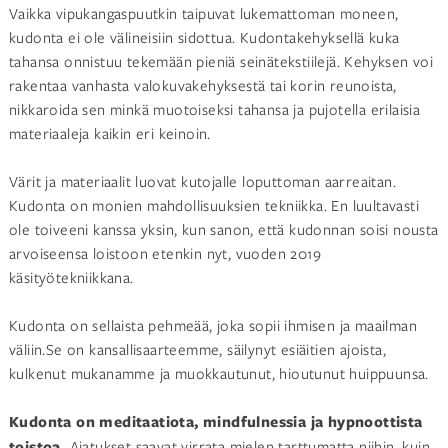
Vaikka vipukangaspuutkin taipuvat lukemattoman moneen,
kudonta ei ole välineisiin sidottua. Kudontakehyksellä kuka
tahansa onnistuu tekemään pieniä seinätekstiilejä. Kehyksen voi
rakentaa vanhasta valokuvakehyksestä tai korin reunoista,
nikkaroida sen minkä muotoiseksi tahansa ja pujotella erilaisia
materiaaleja kaikin eri keinoin.
Värit ja materiaalit luovat kutojalle loputtoman aarreaitan.
Kudonta on monien mahdollisuuksien tekniikka. En luultavasti
ole toiveeni kanssa yksin, kun sanon, että kudonnan soisi nousta
arvoiseensa loistoon etenkin nyt, vuoden 2019
käsityötekniikkana.
Kudonta on sellaista pehmeää, joka sopii ihmisen ja maailman
väliin.Se on kansallisaarteemme, säilynyt esiäitien ajoista,
kulkenut mukanamme ja muokkautunut, hioutunut huippuunsa.
Kudonta on meditaatiota, mindfulnessia ja hypnoottista
toistoa.
Ajatukset saavat virrata mielen tarttumatta niihin, kuin