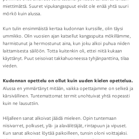
miettimättä. Suuret vipukangaspuut eivät ole enää yhtä suuri
mörkö kuin alussa.
Kun tulin ensimmäistä kertaa kudonnan kurssille, olin täysi
ummikko. Olin vuosien ajan katsellut kangaspuita mökillämme,
harmistunut ja hermostunut aina, kun joku alkoi puhua niiden
laittamisesta säilöön. Totta kuitenkin oli, ettei niitä kukaan
käyttänyt. Puut seisoivat takkahuoneessa tyhjänpanttina, tilaa
vieden.
Kudonnan opettelu on ollut kuin uuden kielen opettelua.
Alussa en ymmärtänyt mitään, vaikka opettajamme on selkeä ja
kärsivällinen. Tuntemattomat termit unohtuivat yhtä nopeasti
kuin ne lausuttiin.
Hiljalleen sanat alkoivat jäädä mieleen. Opin tuntemaan
niisivarret, polkuset, ylä- ja alavälittäjät, rintapuun ja vipuset.
Kun sanat alkoivat löytää paikoilleen, tunsin oloni voittajaksi.