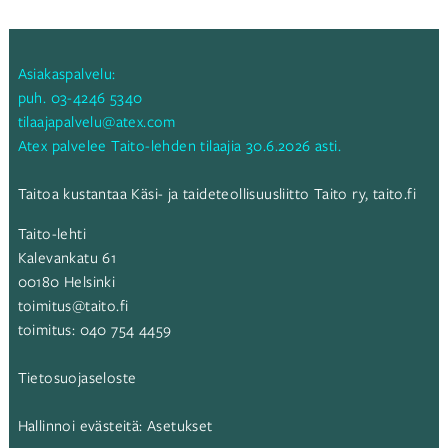
selaus
Asiakaspalvelu:
puh.
03-4246 5340
tilaajapalvelu@atex.com
Atex palvelee Taito-lehden tilaajia 30.6.2026 asti.
Taitoa kustantaa Käsi- ja taideteollisuusliitto Taito ry,
taito.fi
Taito-lehti
Kalevankatu 61
00180 Helsinki
toimitus@taito.fi
toimitus:
040 754 4459
Tietosuojaseloste
Hallinnoi evästeitä:
Asetukset