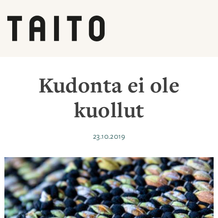
Siirry
sisältöön
Kudonta ei ole
kuollut
Julkaistu
23.10.2019