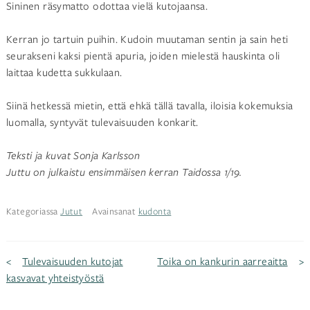
Sininen räsymatto odottaa vielä kutojaansa.
Kerran jo tartuin puihin. Kudoin muutaman sentin ja sain heti
seurakseni kaksi pientä apuria, joiden mielestä hauskinta oli
laittaa kudetta sukkulaan.
Siinä hetkessä mietin, että ehkä tällä tavalla, iloisia kokemuksia
luomalla, syntyvät tulevaisuuden konkarit.
Teksti ja kuvat Sonja Karlsson
Juttu on julkaistu ensimmäisen kerran Taidossa 1/19.
Kategoriassa
Jutut
Avainsanat
kudonta
Artikkelien
Tulevaisuuden kutojat
Toika on kankurin aarreaitta
kasvavat yhteistyöstä