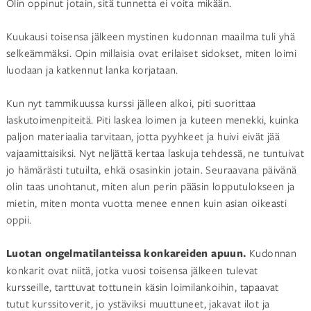
Olin oppinut jotain, sitä tunnetta ei voita mikään.
Kuukausi toisensa jälkeen mystinen kudonnan maailma tuli yhä
selkeämmäksi. Opin millaisia ovat erilaiset sidokset, miten loimi
luodaan ja katkennut lanka korjataan.
Kun nyt tammikuussa kurssi jälleen alkoi, piti suorittaa
laskutoimenpiteitä. Piti laskea loimen ja kuteen menekki, kuinka
paljon materiaalia tarvitaan, jotta pyyhkeet ja huivi eivät jää
vajaamittaisiksi. Nyt neljättä kertaa laskuja tehdessä, ne tuntuivat
jo hämärästi tutuilta, ehkä osasinkin jotain. Seuraavana päivänä
olin taas unohtanut, miten alun perin pääsin lopputulokseen ja
mietin, miten monta vuotta menee ennen kuin asian oikeasti
oppii.
Luotan ongelmatilanteissa konkareiden apuun.
Kudonnan
konkarit ovat niitä, jotka vuosi toisensa jälkeen tulevat
kursseille, tarttuvat tottunein käsin loimilankoihin, tapaavat
tutut kurssitoverit, jo ystäviksi muuttuneet, jakavat ilot ja