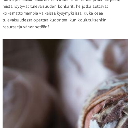
mistä löytyvät tulevaisuuden konkarit, he jotka auttavat
kokemattomampia vaikeissa kysymyksissä. Kuka osaa
tulevaisuudessa opettaa kudontaa, kun koulutuksenkin
resursseja vähennetään?