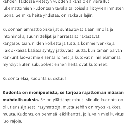
kahden Taidossa
vietetyn vuoden aikana olen vieraillut
lukemattomien kudontaan tavalla tai toisella liittyvien ihmisten
luona. Se mikä heitä yhdistää, on rakkaus lajiin.
Kudonnan ammattiopiskelijat suhtautuvat alaan innolla ja
intohimolla, suunnittelijat ja harrastajat rakastavat
kangaspuitaan, niiden kolketta ja tuttuja kommervenkkejä.
Taidokkaissa käsissä syntyy jatkuvasti uutta, kun tämän päivän
kankurit luovat mieleisensä loimet ja kutovat niihin elämänsä
myrskyt kuten sukupolvet ennen heitä ovat kutoneet.
Kudonta elää, kudonta uudistuu!
Kudonta on monipuolista, se tarjoaa rajattoman määrän
mahdollisuuksia.
Se on yllättänyt minut. Minulle kudonta on
ollut ensisijaisesti räsymattoja, mutta sehän on myös kaikkea
muuta. Kudonta on pehmeä leikkikenttä, jolla vain mielikuvitus
luo rajoja.