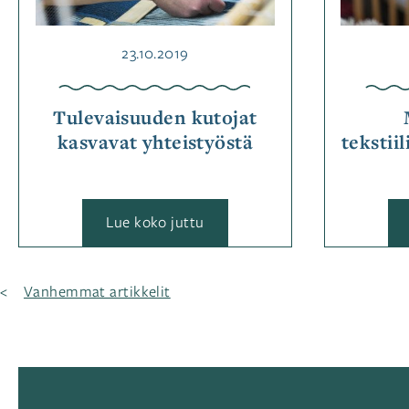
Julkaistu
23.10.2019
Tulevaisuuden kutojat
kasvavat yhteistyöstä
tekstii
:
Lue koko juttu
Tulevaisuuden
kutojat
kasvavat
yhteistyöstä
Artikkelien
Vanhemmat artikkelit
selaus