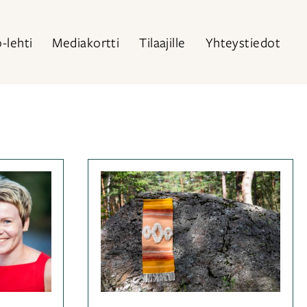
o-lehti
Mediakortti
Tilaajille
Yhteystiedot
iassa
Kategoriassa
ainsanat
Kudonta
,
a
,
Lehden
assa
lisämateriaalit
,
Ohjeet
Avainsanat
kudonta
,
kudontaohje