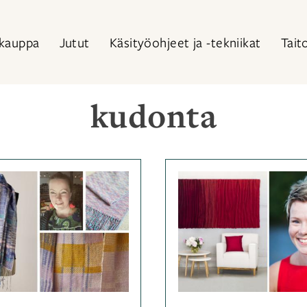
kauppa
Jutut
Käsityöohjeet ja -tekniikat
Tait
kudonta
Kategoriassa
Kategor
Jutut
Avainsanat
Jutut
Av
kudonta
,
kudont
valokeilassa
valokeil