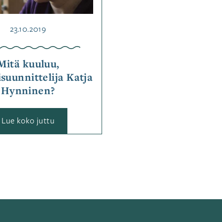
Julkaistu
23.10.2019
Mitä kuuluu,
lisuunnittelija Katja
Hynninen?
:
Lue koko juttu
Mitä
kuuluu,
tekstiilisuunnittelija
Katja
Hynninen?