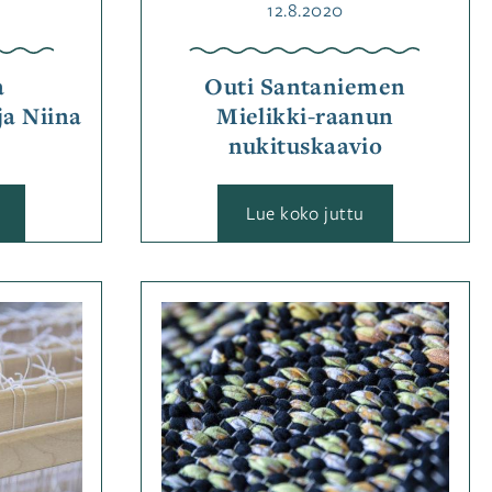
Julkaistu
12.8.2020
a
Outi Santaniemen
ja Niina
Mielikki-raanun
nukituskaavio
:
Lue koko juttu
Valokeilassa
Outi
tekstiilisuunnittelija
Santaniemen
Niina
Mielikki-
Hiltunen
raanun
nukituskaavio
iassa
Kategoriassa
ainsanat
Jutut
Avainsanat
a
kudonta