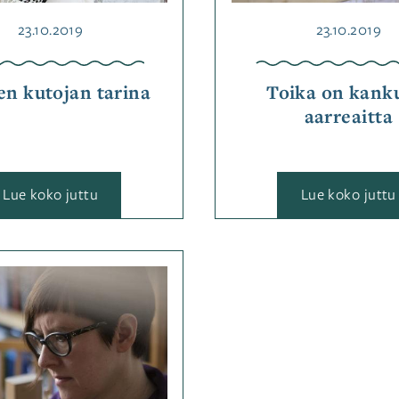
Julkaistu
Julkaistu
23.10.2019
23.10.2019
n kutojan tarina
Toika on kank
aarreaitta
:
:
Lue koko juttu
Lue koko juttu
Kahden
kutojan
tarina
Kategoriassa
Jutut
Avainsanat
kudonta