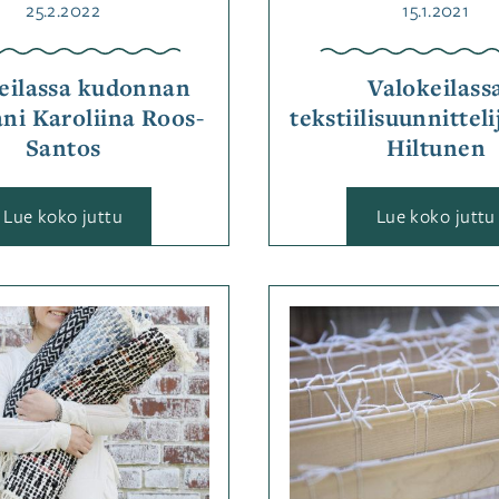
Julkaistu
Julkaistu
25.2.2022
15.1.2021
eilassa kudonnan
Valokeilass
ani Karoliina Roos-
tekstiilisuunnitteli
Santos
Hiltunen
:
:
Lue koko juttu
Lue koko juttu
Valokeilassa
kudonnan
artesaani
Karoliina
Roos-
Kategoriassa
Kategor
Santos
Jutut
Avainsanat
Jutut
Av
kudonta
kudont