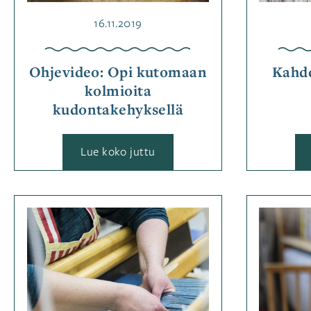
Julkaistu
16.11.2019
Ohjevideo: Opi kutomaan
Kahde
kolmioita
kudontakehyksellä
:
Lue koko juttu
Ohjevideo:
Opi
kutomaan
kolmioita
kudontakehyksellä
Kategoriassa
Jutut
Avainsanat
kudonta