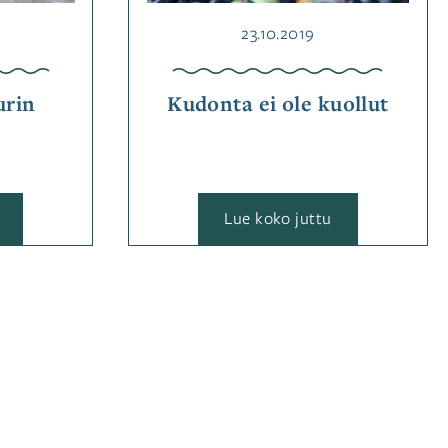
Julkaistu
23.10.2019
urin
Kudonta ei ole kuollut
:
Lue koko juttu
Toika
Kudonta
on
ei
kankurin
ole
aarreaitta
kuollut