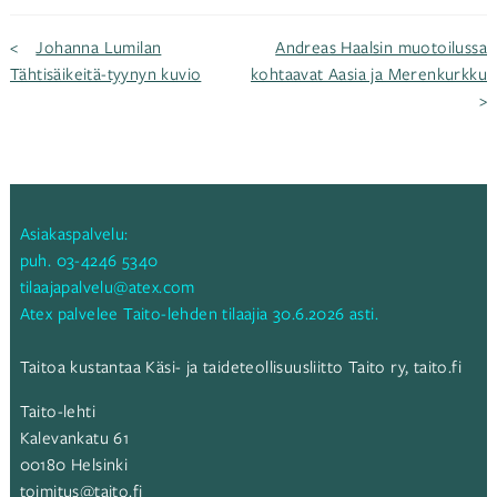
Artikkelien
Johanna Lumilan
Andreas Haalsin muotoilussa
Tähtisäikeitä-tyynyn kuvio
kohtaavat Aasia ja Merenkurkku
selaus
Asiakaspalvelu:
puh.
03-4246 5340
tilaajapalvelu@atex.com
Atex palvelee Taito-lehden tilaajia 30.6.2026 asti.
Taitoa kustantaa Käsi- ja taideteollisuusliitto Taito ry,
taito.fi
Taito-lehti
Kalevankatu 61
00180 Helsinki
toimitus@taito.fi