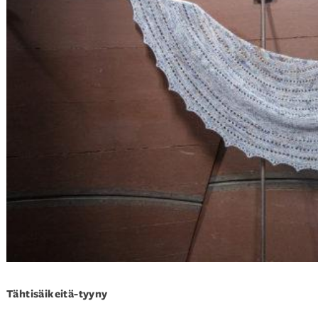
Tähtisäikeitä-tyyny