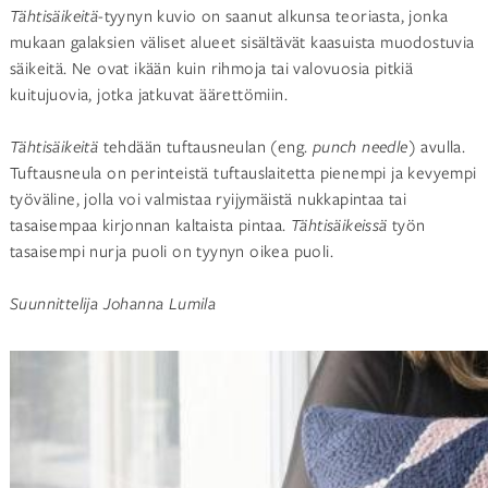
Tähtisäikeitä
-tyynyn kuvio on saanut alkunsa teoriasta, jonka
mukaan galaksien väliset alueet sisältävät kaasuista muodostuvia
säikeitä. Ne ovat ikään kuin rihmoja tai valovuosia pitkiä
kuitujuovia, jotka jatkuvat äärettömiin.
Tähtisäikeitä
tehdään tuftausneulan (eng.
punch needle)
avulla.
Tuftausneula on perinteistä tuftauslaitetta pienempi ja kevyempi
työväline, jolla voi valmistaa ryijymäistä nukkapintaa tai
tasaisempaa kirjonnan kaltaista pintaa.
Tähtisäikeissä
työn
tasaisempi nurja puoli on tyynyn oikea puoli.
Suunnittelija Johanna Lumila