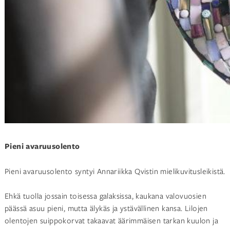
Pieni avaruusolento
Pieni avaruusolento syntyi Annariikka Qvistin mielikuvitusleikistä.
Ehkä tuolla jossain toisessa galaksissa, kaukana valovuosien
päässä asuu pieni, mutta älykäs ja ystävällinen kansa. Lilojen
olentojen suippokorvat takaavat äärimmäisen tarkan kuulon ja