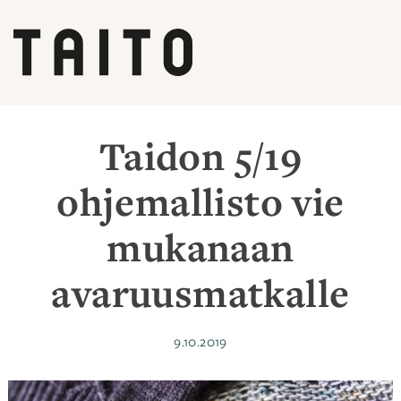
Siirry
sisältöön
Taidon 5/19
ohjemallisto vie
mukanaan
avaruusmatkalle
Julkaistu
9.10.2019