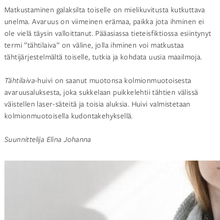
Matkustaminen galaksilta toiselle on mielikuvitusta kutkuttava
unelma. Avaruus on viimeinen erämaa, paikka jota ihminen ei
ole vielä täysin valloittanut. Pääasiassa tieteisfiktiossa esiintynyt
termi ”tähtilaiva” on väline, jolla ihminen voi matkustaa
tähtijärjestelmältä toiselle, tutkia ja kohdata uusia maailmoja.
Tähtilaiva-
huivi on saanut muotonsa kolmionmuotoisesta
avaruusaluksesta, joka sukkelaan puikkelehtii tähtien välissä
väistellen laser-säteitä ja toisia aluksia. Huivi valmistetaan
kolmionmuotoisella kudontakehyksellä.
Suunnittelija Elina Johanna