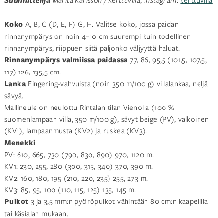
Suunnittelija
Marita Karlsson / Kerttuvilla
,
Instagram
:
kerttuvilla
Koko
A, B, C (D, E, F) G, H. Valitse koko, jossa paidan
rinnanympärys on noin 4–10 cm suurempi kuin todellinen
rinnanympärys, riippuen siitä paljonko väljyyttä haluat.
Rinnanympärys valmiissa paidassa
77, 86, 95,5 (101,5, 107,5,
117) 126, 135,5 cm.
Lanka
Fingering-vahvuista (noin 350 m/100 g) villalankaa, neljä
sävyä.
Mallineule on neulottu Rintalan tilan Vienolla (100 %
suomenlampaan villa, 350 m/100 g), sävyt beige (PV), valkoinen
(KV1), lampaanmusta (KV2) ja ruskea (KV3).
Menekki
PV: 610, 665, 730 (790, 830, 890) 970, 1120 m.
KV1: 230, 255, 280 (300, 315, 340) 370, 390 m.
KV2: 160, 180, 195 (210, 220, 235) 255, 273 m.
KV3: 85, 95, 100 (110, 115, 125) 135, 145 m.
Puikot
3 ja 3,5 mm:n pyöröpuikot vähintään 80 cm:n kaapelilla
tai käsialan mukaan.