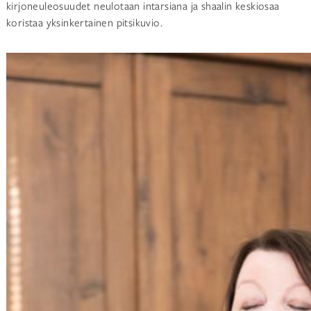
kirjoneuleosuudet neulotaan intarsiana ja shaalin keskiosaa
koristaa yksinkertainen pitsikuvio.