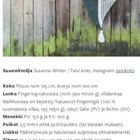
Suunnittelija
Susanna Winter / Talvi knits
,
Instagram
:
talviknits
Koko
Pituus noin 125 cm, leveys noin 100 cm.
Lanka
Fingering-vahvuista (noin 390 m/100 g) villalankaa.
Mallihuivissa on käytetty Tukuwool Fingeringiä (100 %
suomalaista villaa, 195 m/50 g), sävyt Sake (PV) ja Rohto (KV).
Menekki
PV: 150 g ja KV: 100 g.
Puikot
3,5 mm:n pitkä pyöröpuikko (tai käsialan mukaan).
Lisäksi
Päättelyneula ja halutessasi suljettava silmukkamerkki.
Tiheys
21 s ja 32 krs = 10 cm × 10 cm sileää neuletta