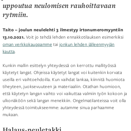
uppoutua neulomisen rauhoittavaan
rytmiin.
Taito – joulun neulelehti 3 ilmestyy irtonumeromyyntiin
13.10.2021.
Voit jo tehdä lehden ennakkotilauksen esimerkiksi
oman verkkokauppamme
tai
jonkun lehden jälleenmyyjän
kautta
.
Kunkin mallin esittelyn yhteydessä on kerrottu mallityössä
käytetyt langat. Ohjeissa käytetyt langat voi kuitenkin korvata
useilla eri vaihtoehdoilla. Kun vaihdat lankaa, kiinnitä huomiota
tiheyteen, juoksevuuteen ja materiaaliin. Otathan huomioon,
että käytetyn langan vaihto voi vaikuttaa valmiin työn kokoon ja
ulkonäköön sekä langan menekkiin. Ongelmatilanteissa voit olla
yhteydessä toimitukseemme: autamme sinua parhaamme
mukaan.
Halaus-neuletakki