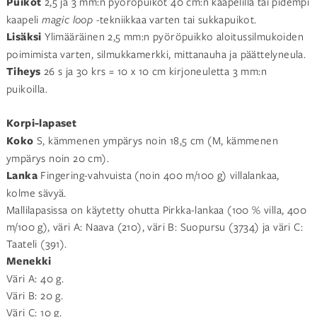
Puikot
2,5 ja 3 mm:n pyöröpuikot 40 cm:n kaapelilla tai pidempi
kaapeli
magic loop
-tekniikkaa varten tai sukkapuikot.
Lisäksi
Ylimääräinen 2,5 mm:n pyöröpuikko aloitussilmukoiden
poimimista varten, silmukkamerkki, mittanauha ja päättelyneula.
Tiheys
26 s ja 30 krs = 10 x 10 cm kirjoneuletta 3 mm:n
puikoilla.
Korpi-lapaset
Koko
S, kämmenen ympärys noin 18,5 cm (M, kämmenen
ympärys noin 20 cm).
Lanka
Fingering-vahvuista
(noin 400 m/100 g) villalankaa,
kolme sävyä.
Mallilapasissa on käytetty ohutta Pirkka-lankaa (100 % villa, 400
m/100 g), väri A: Naava (210), väri B: Suopursu (3734) ja väri C:
Taateli (391).
Menekki
Väri A: 40 g.
Väri B: 20 g.
Väri C: 10 g.