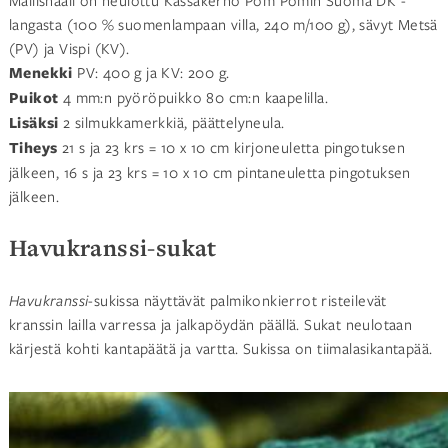
langasta (100 % suomenlampaan villa, 240 m/100 g), sävyt Metsä
(PV) ja Vispi (KV).
Menekki
PV: 400 g ja KV: 200 g.
Puikot
4 mm:n pyöröpuikko 80 cm:n kaapelilla.
Lisäksi
2 silmukkamerkkiä, päättelyneula.
Tiheys
21 s ja 23 krs = 10 x 10 cm kirjoneuletta pingotuksen
jälkeen, 16 s ja 23 krs = 10 x 10 cm pintaneuletta pingotuksen
jälkeen.
Havukranssi-sukat
Havukranssi
-sukissa näyttävät palmikonkierrot risteilevät
kranssin lailla varressa ja jalkapöydän päällä. Sukat neulotaan
kärjestä kohti kantapäätä ja vartta. Sukissa on tiimalasikantapää.