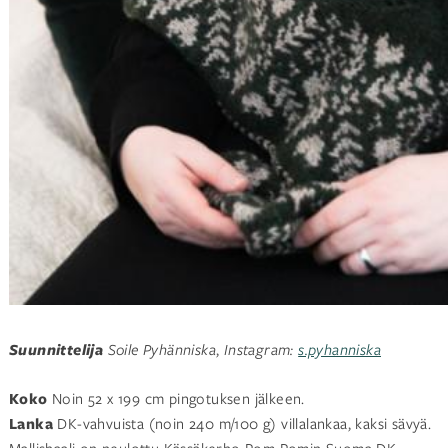
Suunnittelija
Soile Pyhänniska
,
Instagram:
s.pyhanniska
Koko
Noin 52 x 199 cm pingotuksen jälkeen.
Lanka
DK-vahvuista (noin 240 m/100 g) villalankaa, kaksi sävyä.
Mallishaali on neulottu Kässäkerho Pom Pomin Suoma DK -