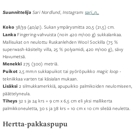
Suunnittelija
Sari Nordlund
,
Instagram:
sari_n_
Koko
38/39 (40/41). Sukan ympärysmitta 20,5 (21,5) cm.
Lanka
Fingering-vahvuista (noin 420 m/100 g) sukkalankaa.
Mallisukat on neulottu Ruskanlehden Wool Sockilla (75 %
superwash-käsitelty villa, 25 % polyamidi, 420 m/100 g), sävy
Havumetsä.
Menekki
275 (300) metriä.
Puikot
2,5 mm:n sukkapuikot tai pyöröpuikko
magic loop
-
tekniikkaa varten tai käsialan mukaan.
Lisäksi
2 silmukkamerkkiä, apupuikko palmikoiden neulomiseen,
päättelyneula.
Tiheys
32 s ja 24 krs = 9 cm x 6,5 cm eli yksi mallikerta
palmikkoneuletta, 30 s ja 38 krs = 10 cm x 10 cm sileää neuletta.
Hertta-pakkaspupu