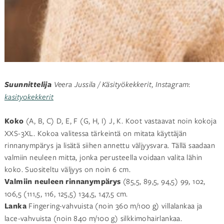
Suunnittelija
Veera Jussila / Käsityökekkerit
,
Instagram
:
kasityokekkerit
Koko
(A, B, C) D, E, F (G, H, I) J, K. Koot vastaavat noin kokoja
XXS-3XL. Kokoa valitessa tärkeintä on mitata käyttäjän
rinnanympärys ja lisätä siihen annettu väljyysvara. Tällä saadaan
valmiin neuleen mitta, jonka perusteella voidaan valita lähin
koko. Suositeltu väljyys on noin 6 cm.
Valmiin neuleen rinnanympärys
(85,5, 89,5, 94,5) 99, 102,
106,5 (111,5, 116, 125,5) 134,5, 147,5 cm.
Lanka
Fingering-vahvuista (noin 360 m/100 g)
villalankaa ja
lace-vahvuista (noin 840 m/100 g)
silkkimohairlankaa.