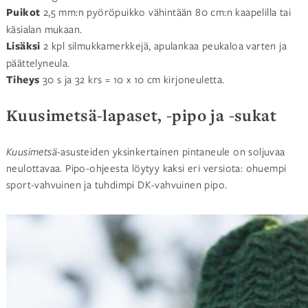
Puikot
2,5 mm:n pyöröpuikko vähintään 80 cm:n kaapelilla tai
käsialan mukaan.
Lisäksi
2 kpl silmukkamerkkejä, apulankaa peukaloa varten ja
päättelyneula.
Tiheys
30 s ja 32 krs = 10 x 10 cm kirjoneuletta.
Kuusimetsä-lapaset, -pipo ja -sukat
Kuusimetsä-
asusteiden yksinkertainen pintaneule on soljuvaa
neulottavaa. Pipo-ohjeesta löytyy kaksi eri versiota: ohuempi
sport-vahvuinen ja tuhdimpi DK-vahvuinen pipo.