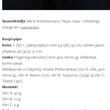
Suunnittelija
Maria Kostamovaara / Nupu nupu -videoblogi
,
Instagram
:
nupunupun
Korpi-pipo
Koko
S (M) L, päänympärys noin 54 (56) 59 cm, valmiin pipon
ympärys 46 (47,5) 51 cm.
Lanka
Fingering-vahvuista (noin 400 m/100 g) villalankaa,
kolme sävyä.
Mallipipossa on käytetty ohutta Pirkka-lankaa (100 % villa, 400
m/100 g), väri A: Naava (210), väri B: Suopursu (3734) ja väri C:
Taateli (391).
Menekki
Väri A: 40 g.
Väri B: 10 g.
Väri C: 5 g.