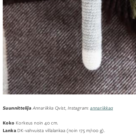
Suunnittelija
Annariikka Qvist
,
Instagram:
annariikkaq
Koko
Korkeus noin 40 cm.
Lanka
DK-vahvuista villalankaa (noin 175 m/100 g).