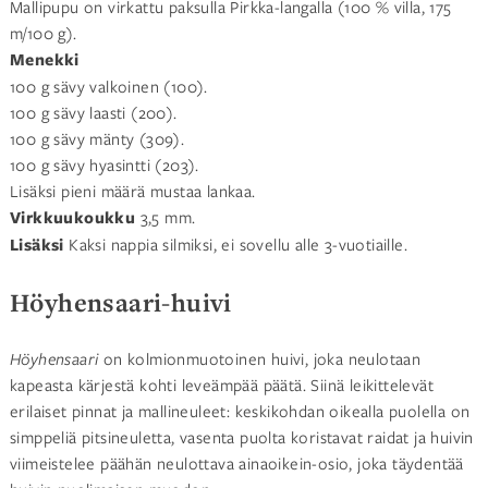
Mallipupu on virkattu paksulla Pirkka-langalla (100 % villa, 175
m/100 g).
Menekki
100 g sävy valkoinen (100).
100 g sävy laasti (200).
100 g sävy mänty (309).
100 g sävy hyasintti (203).
Lisäksi pieni määrä mustaa lankaa.
Virkkuukoukku
3,5 mm.
Lisäksi
Kaksi nappia silmiksi, ei sovellu alle 3-vuotiaille.
Höyhensaari-huivi
Höyhensaari
on kolmionmuotoinen huivi, joka neulotaan
kapeasta kärjestä kohti leveämpää päätä. Siinä leikittelevät
erilaiset pinnat ja mallineuleet: keskikohdan oikealla puolella on
simppeliä pitsineuletta, vasenta puolta koristavat raidat ja huivin
viimeistelee päähän neulottava ainaoikein-osio, joka täydentää