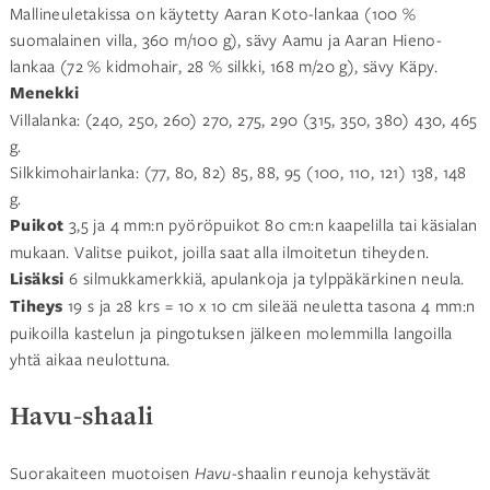
Mallineuletakissa on käytetty Aaran Koto-lankaa (100 %
suomalainen villa, 360 m/100 g), sävy Aamu ja Aaran Hieno-
lankaa (72 % kidmohair, 28 % silkki, 168 m/20 g), sävy Käpy.
Menekki
Villalanka: (240, 250, 260) 270, 275, 290 (315, 350, 380) 430, 465
g.
Silkkimohairlanka: (77, 80, 82) 85, 88, 95 (100, 110, 121) 138, 148
g.
Puikot
3,5 ja 4 mm:n pyöröpuikot 80 cm:n kaapelilla tai käsialan
mukaan. Valitse puikot, joilla saat alla ilmoitetun tiheyden.
Lisäksi
6 silmukkamerkkiä, apulankoja ja tylppäkärkinen neula.
Tiheys
19 s ja 28 krs = 10 x 10 cm sileää neuletta tasona 4 mm:n
puikoilla kastelun ja pingotuksen jälkeen molemmilla langoilla
yhtä aikaa neulottuna.
Havu-shaali
Suorakaiteen muotoisen
Havu-
shaalin
reunoja kehystävät