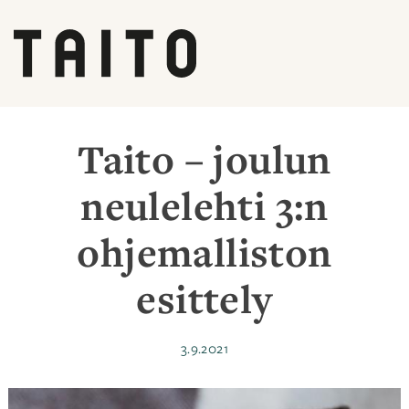
Siirry
sisältöön
Taito – joulun
neulelehti 3:n
ohjemalliston
esittely
Julkaistu
3.9.2021