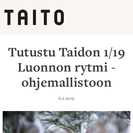
Siirry
sisältöön
Tutustu Taidon 1/19
Luonnon rytmi -
ohjemallistoon
Julkaistu
6.2.2019