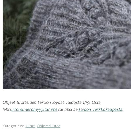
Ohjeet tuotteiden tekoon löydät Taidosta 1/19. Osta
lehti
irtonumeromyyjiltämme
tai tilaa se
Taidon verkkokaupasta
.
Kategoriassa
Jutut
,
Ohjemallistot