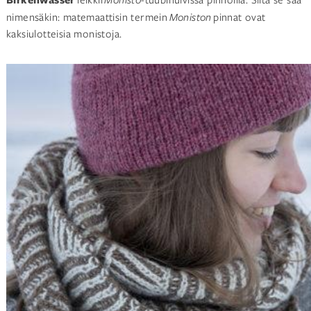
nimensäkin: matemaattisin termein
Moniston
pinnat ovat
kaksiulotteisia monistoja.