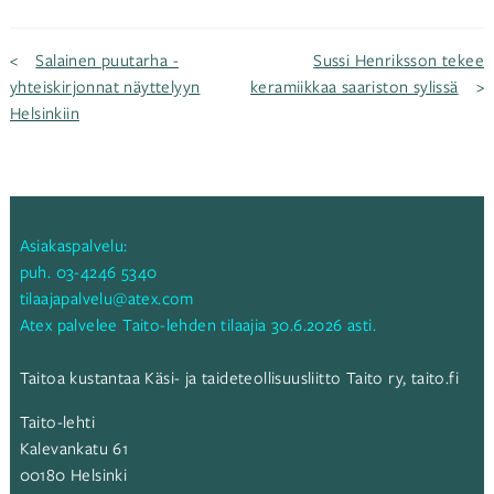
Artikkelien
Salainen puutarha -
Sussi Henriksson tekee
yhteiskirjonnat näyttelyyn
keramiikkaa saariston sylissä
Helsinkiin
selaus
Asiakaspalvelu:
puh.
03-4246 5340
tilaajapalvelu@atex.com
Atex palvelee Taito-lehden tilaajia 30.6.2026 asti.
Taitoa kustantaa Käsi- ja taideteollisuusliitto Taito ry,
taito.fi
Taito-lehti
Kalevankatu 61
00180 Helsinki