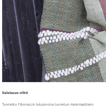
Salaisuus-viltti
Tunnetko Fibonaccin lukujonona tunnetun matemaattisen