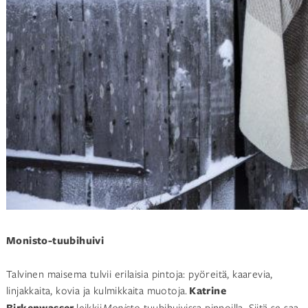
Monisto-tuubihuivi
Talvinen maisema tulvii erilaisia pintoja: pyöreitä, kaarevia,
linjakkaita, kovia ja kulmikkaita muotoja.
Katrine
Birkenwasser
leikkii
Monisto
-tuubihuivissa pinnoilla. Siitä se saa