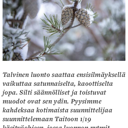
Talvinen luonto saattaa ensisilmäyksellä
vaikuttaa satunnaiselta, kaoottiselta
jopa. Silti säännölliset ja toistuvat
muodot ovat sen ydin. Pyysimme
kahdeksaa kotimaista suunnittelijaa
suunnittelemaan Taitoon 1/19
käsityöohjeen, jossa luonnon rytmit