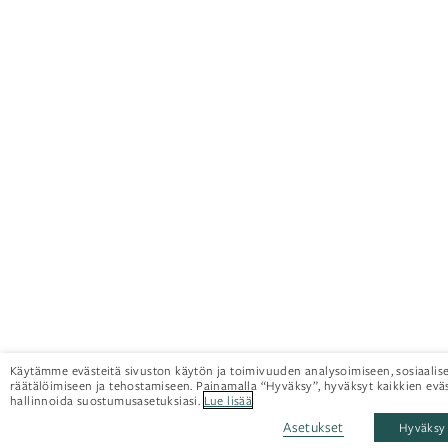
Käytämme evästeitä sivuston käytön ja toimivuuden analysoimiseen, sosiaalis
räätälöimiseen ja tehostamiseen. Painamalla “Hyväksy”, hyväksyt kaikkien eväs
hallinnoida suostumusasetuksiasi.
Lue lisää
Asetukset
Hyväksy