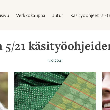
usivu
Verkkokauppa
Jutut
Käsityöohjeet ja -t
 5/21 käsityöohjeide
Julkaistu
1.10.2021