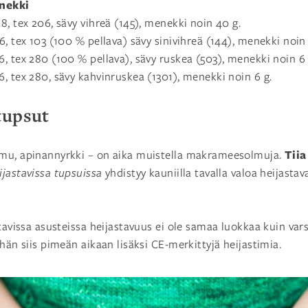
nekki
8, tex 206, sävy vihreä (145), menekki noin 40 g.
6, tex 103 (100 % pellava) sävy sinivihreä (144), menekki noin
, tex 280 (100 % pellava), sävy ruskea (503), menekki noin 6 
, tex 280, sävy kahvinruskea (1301), menekki noin 6 g.
tupsut
Tiia
mu, apinannyrkki – on aika muistella makrameesolmuja.
ijastavissa tupsuissa
yhdistyy kauniilla tavalla valoa heijasta
stavissa asusteissa heijastavuus ei ole samaa luokkaa kuin vars
hän siis pimeän aikaan lisäksi CE-merkittyjä heijastimia.