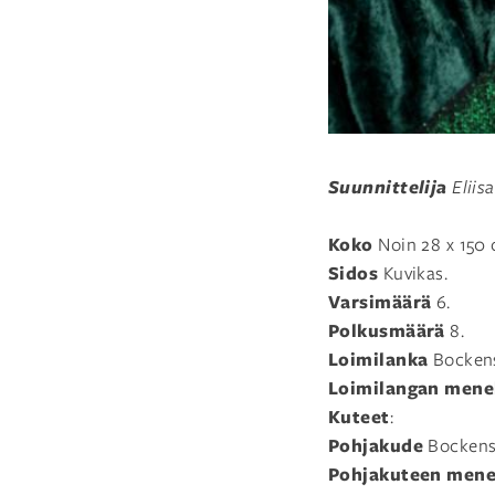
Suunnittelija
Eliis
Koko
Noin 28 x 150 
Sidos
Kuvikas.
Varsimäärä
6.
Polkusmäärä
8.
Loimilanka
Bockens-
Loimilangan mene
Kuteet
:
Pohjakude
Bockens-
Pohjakuteen mene