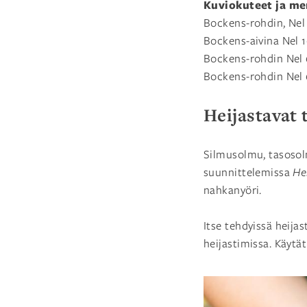
Kuviokuteet ja me
Bockens-rohdin, Nel 
Bockens-aivina Nel 1
Bockens-rohdin Nel 6
Bockens-rohdin Nel 6
Heijastavat 
Silmusolmu, tasosol
suunnittelemissa
He
nahkanyöri.
Itse tehdyissä heija
heijastimissa. Käytät