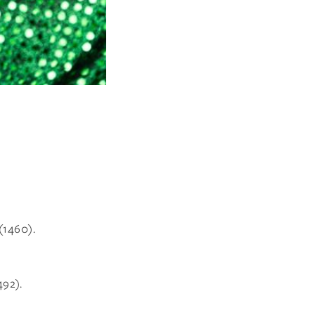
(1460).
492).