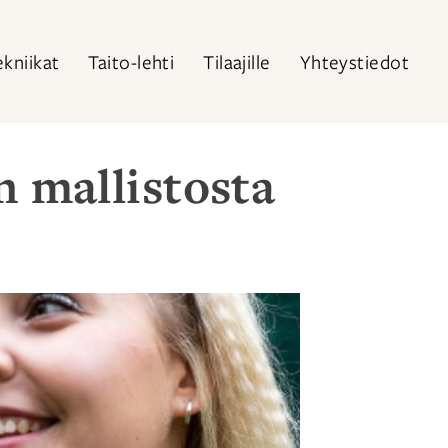
ekniikat
Taito-lehti
Tilaajille
Yhteystiedot
n mallistosta