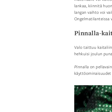
lankaa, kiinnitä huo
langan vaihto voi va
Ongelmatilanteissa
Pinnalla-kai
Valo taittuu kaitalii
hehkuisi joulun punai
Pinnalla
on pellavain
käyttöominaisuudet o