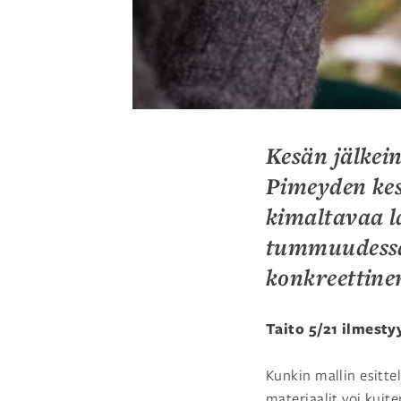
Kesän jälkei
Pimeyden kesk
kimaltavaa l
tummuudess
konkreettinen
Taito 5/21 ilmest
Kunkin mallin esitte
materiaalit voi kuite