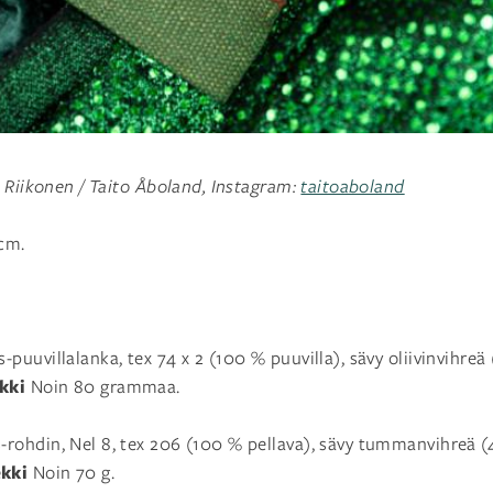
a Riikonen / Taito Åboland, Instagram:
taitoaboland
cm.
puuvillalanka, tex 74 x 2 (100 % puuvilla), sävy oliivinvihreä 
kki
Noin 80 grammaa.
rohdin, Nel 8, tex 206 (100 % pellava), sävy tummanvihreä (
kki
Noin 70 g.