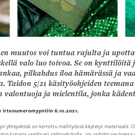
nen muutos voi tuntua rajulta ja upotta
ellä valo luo toivoa. Se on kynttilöitä 
ankaa, pilkahdus iloa hämärässä ja vaa
a.
Taidon 5/21 käsityöohjeiden teemana
 valontuoja ja mielentila, jonka kädent
yy irtonumeromyyntiin 6.10.2021.
lyn yhteydessä on kerrottu mallityössä käytetyt materiaalit. O
nkin korvata useilla eri vaihtoehdoilla. Jos vaihdat neuloessa