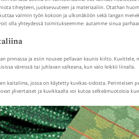
miota tiheyteen, juoksevuuteen ja materiaaliin. Otathan huom
ikuttaa valmiin työn kokoon ja ulkonäköön sekä langan menek
 voit olla yhteydessä toimitukseemme: autamme sinua parh
taliina
nan pinnassa ja esiin nousee pellavan kaunis kiilto. Kuvittele, m
sissa väreissä tai juhlavan valkeana, kun valo leikkii liinalla.
en kaitaliina, jossa on käytetty kuvikas-sidosta. Perinteisen p
vat ylivertaiset ja kuvikkaalla voi kutoa selkeämuotoisia kuvi