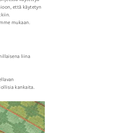
ioon, että käytetyn
kiin.
aamme mukaan.
illaisena liina
ellavan
ollisia kankaita.