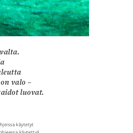
valta.
ja
leutta
 on valo –
aidot luovat.
hjeissa käytetyt
 ohjeessa käytettyä