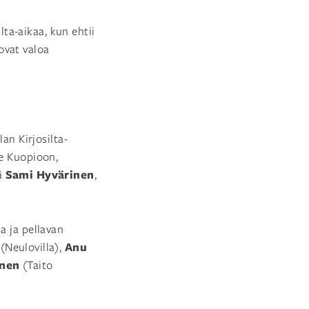
ta-aikaa, kun ehtii
ovat valoa
an Kirjosilta-
ie Kuopioon,
Sami Hyvärinen
vä
,
a ja pellavan
i
Anu
(Neulovilla),
onen
(Taito