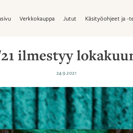
usivu
Verkkokauppa
Jutut
Käsityöohjeet ja -t
/21 ilmestyy lokakuu
Julkaistu
24.9.2021