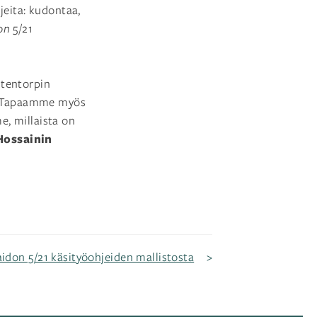
jeita: kudontaa,
don
5/21
Stentorpin
ta. Tapaamme myös
e, millaista on
ossainin
idon 5/21 käsityöohjeiden mallistosta