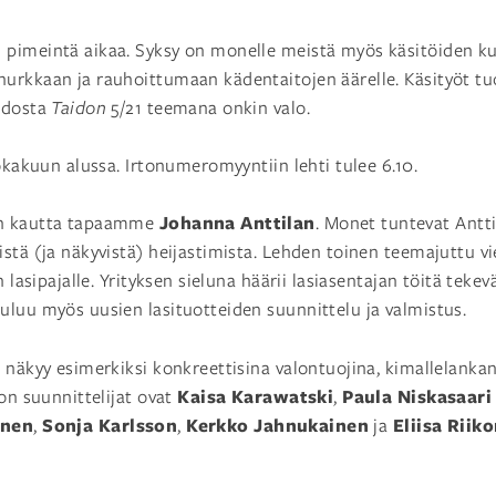
pimeintä aikaa. Syksy on monelle meistä myös käsitöiden kul
urkkaan ja rauhoittumaan kädentaitojen äärelle. Käsityöt tu
hdosta
Taidon
5/21 teemana onkin valo.
okakuun alussa. Irtonumeromyyntiin lehti tulee 6.10.
Johanna Anttilan
en kautta tapaamme
. Monet tuntevat Anttil
stä (ja näkyvistä) heijastimista. Lehden toinen teemajuttu v
n lasipajalle. Yrityksen sieluna häärii lasiasentajan töitä teke
luu myös uusien lasituotteiden suunnittelu ja valmistus.
 näkyy esimerkiksi konkreettisina valontuojina, kimallelankan
Kaisa Karawatski
Paula Niskasaar
ton suunnittelijat ovat
,
onen
Sonja Karlsson
Kerkko Jahnukainen
Eliisa Riik
,
,
ja