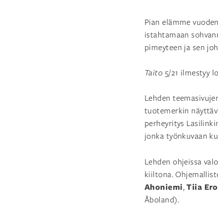
Pian elämme vuoden 
istahtamaan sohvann
pimeyteen ja sen jo
Taito
5/21 ilmestyy l
Lehden teemasivuj
tuotemerkin näyttävi
perheyritys Lasilinki
jonka työnkuvaan kuu
Lehden ohjeissa valo
kiiltona. Ohjemallis
Ahoniemi
Tiia Er
,
Åboland).