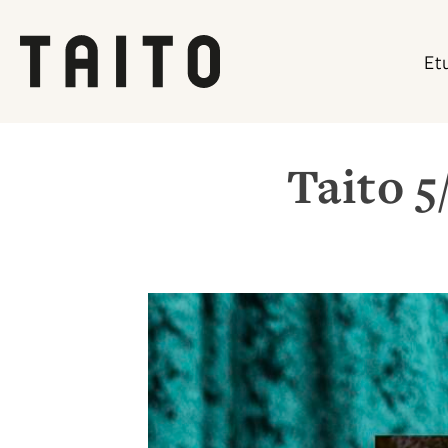
Et
Siirry
sisältöön
Taito 5