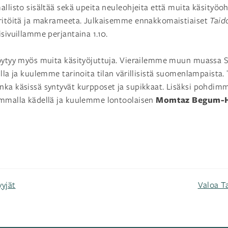
allisto sisältää sekä upeita neuleohjeita että muita käsityöoh
eritöitä ja makrameeta. Julkaisemme ennakkomaistiaiset
Tai
isivuillamme perjantaina 1.10.
löytyy myös muita käsityöjuttuja. Vierailemme muun muassa 
illa ja kuulemme tarinoita tilan värillisistä suomenlampais
onka käsissä syntyvät kurpposet ja supikkaat. Lisäksi pohdimm
Momtaz Begum-H
emmalla kädellä ja kuulemme lontoolaisen
yyjät
Valoa Ta