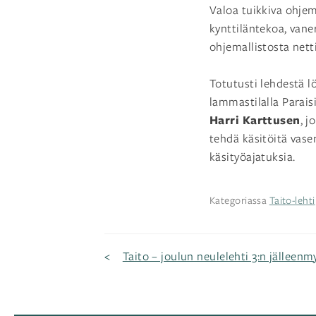
Valoa tuikkiva ohjem
kynttiläntekoa, van
ohjemallistosta nett
Totutusti lehdestä 
lammastilalla Parais
Harri Karttusen
, j
tehdä käsitöitä vas
käsityöajatuksia.
Kategoriassa
Taito-lehti
Artikkelien
Taito – joulun neulelehti 3:n jälleenm
selaus