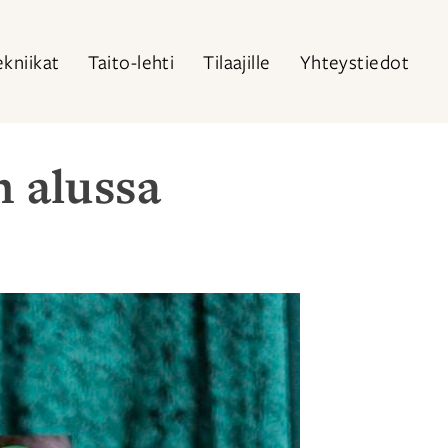
ekniikat
Taito-lehti
Tilaajille
Yhteystiedot
n alussa