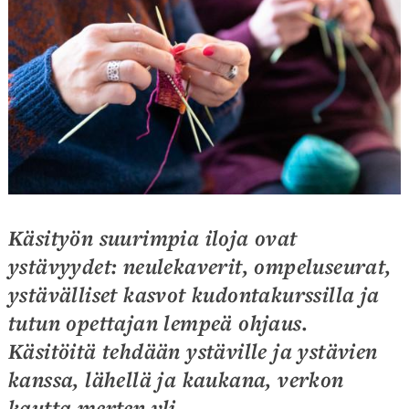
Käsityön suurimpia iloja ovat
ystävyydet: neulekaverit, ompeluseurat,
ystävälliset kasvot kudontakurssilla ja
tutun opettajan lempeä ohjaus.
Käsitöitä tehdään ystäville ja ystävien
kanssa, lähellä ja kaukana, verkon
kautta merten yli.