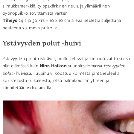
silmukkamerkkiä, tylppäkärkinen neula ja ylimääräinen
pyöröpuikko sovittamista varten
Tiheys
24 s ja 30 krs = 10 x 10 cm sileää neuletta suljettuna
neuleena 3,5 mm:n puikoilla.
Ystävyyden polut -huivi
Ystävyyden polut risteävät, mutkittelevat ja kietoutuvat toisiinsa
niin elämässä kuin
Nina Haikon
suunnittelemassa
Ystävyyden
polut
-huivissa. Tuubihuivi koostuu kolmesta pintaneuleella
koristellusta suikaleesta, jotka palmikoidaan yhteen ja
kiinnitetään virkkaamalla.