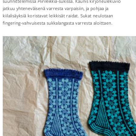
suunnittelemissa
Piirileikkiä
-sukissa. Kaunis kirjoneulekuvio
jatkuu yhteneväisenä varresta varpaisiin, ja pohjaa ja
kiilalisäyksiä koristavat leikkisät raidat. Sukat neulotaan
fingering-vahvuisesta sukkalangasta varresta aloittaen.