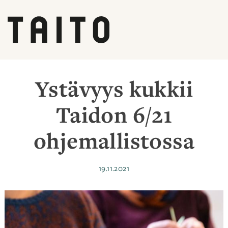
Siirry
sisältöön
Ystävyys kukkii
Taidon 6/21
ohjemallistossa
Julkaistu
19.11.2021