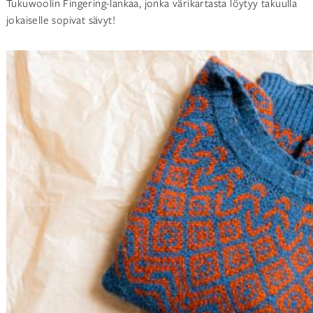
Tukuwoolin Fingering-lankaa, jonka värikartasta löytyy takuulla
jokaiselle sopivat sävyt!