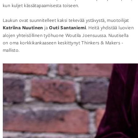
kun kuljet kässätapaamisesta toiseen.
Laukun ovat suunnitelleet kaksi tekevää ystävystä, muotoilijat
Katriina Nuutinen
ja
Outi Santaniemi
. Heitä yhdistää luovien
alojen yhteisöllinen työhuone Woutila Joensuussa. Nuutisella
on oma korkkikankaaseen keskittynyt Thinkers & Makers -
mallisto.