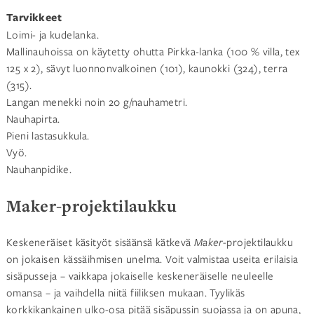
Tarvikkeet
Loimi- ja kudelanka.
Mallinauhoissa on käytetty ohutta Pirkka-lanka (100 % villa, tex
125 x 2), sävyt
luonnonvalkoinen (101), kaunokki (324), terra
(315).
Langan menekki noin 20 g/nauhametri.
Nauhapirta.
Pieni lastasukkula.
Vyö.
Nauhanpidike.
Maker-projektilaukku
Keskeneräiset käsityöt sisäänsä kätkevä
Maker
-projektilaukku
on jokaisen kässäihmisen unelma. Voit valmistaa useita erilaisia
sisäpusseja – vaikkapa jokaiselle keskeneräiselle neuleelle
omansa – ja vaihdella niitä fiiliksen mukaan. Tyylikäs
korkkikankainen ulko-osa pitää sisäpussin suojassa ja on apuna,