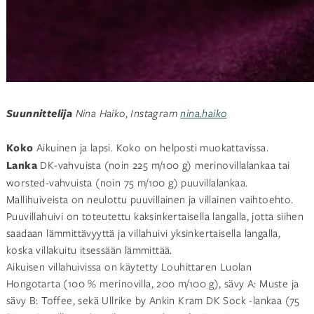
Suunnittelija
Nina Haiko
,
Instagram
nina.haiko
Koko
Aikuinen ja lapsi. Koko on helposti muokattavissa.
Lanka
DK-vahvuista (noin 225 m/100 g) merinovillalankaa tai
worsted-vahvuista (noin 75 m/100 g) puuvillalankaa.
Mallihuiveista on neulottu puuvillainen ja villainen vaihtoehto.
Puuvillahuivi on toteutettu kaksinkertaisella langalla, jotta siihen
saadaan lämmittävyyttä ja villahuivi yksinkertaisella langalla,
koska villakuitu itsessään lämmittää.
Aikuisen villahuivissa on käytetty Louhittaren Luolan
Hongotarta (100 % merinovilla, 200 m/100 g), sävy A: Muste ja
sävy B: Toffee, sekä Ullrike by Ankin Kram DK Sock -lankaa (75