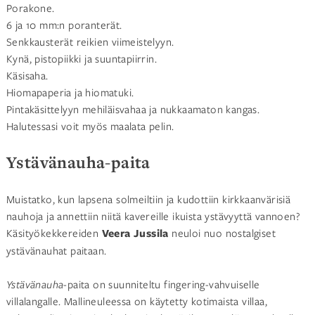
Porakone.
6 ja 10 mm:n poranterät.
Senkkausterät reikien viimeistelyyn.
Kynä, pistopiikki ja suuntapiirrin.
Käsisaha.
Hiomapaperia ja hiomatuki.
Pintakäsittelyyn mehiläisvahaa ja nukkaamaton kangas.
Halutessasi voit myös maalata pelin.
Ystävänauha-paita
Muistatko, kun lapsena solmeiltiin ja kudottiin kirkkaanvärisiä
nauhoja ja annettiin niitä kavereille ikuista ystävyyttä vannoen?
Käsityökekkereiden
Veera Jussila
neuloi nuo nostalgiset
ystävänauhat paitaan.
Ystävänauha
-paita on suunniteltu fingering-vahvuiselle
villalangalle. Mallineuleessa on käytetty kotimaista villaa,