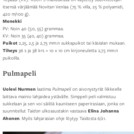
itsensä värjäämää Novitan Venlaa (75 % villa, 25 % polyamidi,
420 m/100 g).
Menekki
PV: Noin 40 (50, 55) grammaa.
KV: Noin 35 (40, 40) grammaa.
Puikot
2,25, 2,5 ja 2,75 mm:n sukkapuikot tai käsialan mukaan.
Tiheys
36 s ja 38 krs = 10 x 10 cm kirjoneuletta 2,75 mm:n
puikoilla.
Pulmapeli
Uolevi Nurmen
laatima
Pulmapeli
on aivonystyrät liikkeelle
laittava mainio lahjaidea ystävälle. Simppeli peli valmistuu
sukkelaan ja sen voi säilöä kauniiseen paperirasiaan, jonka on
suunnitellut
Taidon
ulkoasustakin vastaava
Elina Johanna
Ahonen
. Myös lahjarasian ohje löytyy Taidosta 6/21.