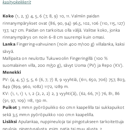
kasityokekkerit
Koko
(1, 2, 3) 4, 5, 6 (7, 8, 9) 10, 11. Valmiin paidan
rinnanympärykset ovat (86, 90, 94) 96,5, 102, 106 (110, 115, 127)
137, 147 cm.
Paidan on tarkoitus olla väljä. Valitse koko, jonka
rinnanympärys on noin 6–8 cm suurempi kuin omasi.
Lanka
Fingering-vahvuinen (noin 400 m/100 g) villalanka, kaksi
sävyä.
Mallipaita on neulottu Tukuwoolin Fingeringillä (100 %
suomalainen villa, 200 m/50 g), sävyt Uoma (PV) ja Repo (KV).
Menekki
PV: (4, 4, 5) 5, 5, 6 (6, 7, 7) 8, 9 vyyhtiä, (611, 650, 706) 757, 803,
849 (899, 960, 1082) 1172, 1289 m.
KV: (1, 1, 1) 1, 1, 2 (2, 2, 2) 2, 3 vyyhti(ä), (62, 66, 71) 76, 81, 86
(91, 97, 109) 118, 130 m.
Puikot
3 mm:n pyöröpuikko 60 cm:n kaapelilla tai sukkapuikot
sekä 3,5 mm:n pyöröpuikko 100 cm:n kaapelilla.
Lisäksi
Apulankaa, nuppineuloja tai pingotukseen tarkoitettuja
neuloja, pingotusalusta, esim. patja tai muu alusta, 2