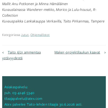
Mallit Anu Potkonen ja Minna Hämäläinen
Kuvauslainassa Wanderer-mekko, Morico ja Lulu-housut, R-
Collection
Kuvauspaikka Lankakauppa Verkavilla, Taito Pirkanmaa, Tampere
Kategoriassa
Jutut
,
Ohjemallistot
Artikkelien
Taito 6/21 ammentaa
Maker-projektilaukun kaavat
ystävyydestä
selaus
Asiakaspalvelu:
puh.
03-4246 5340
tilaajapalvelu@atex.com
Atex palvelee Taito-lehden tilaajia 30.6.2026 asti.