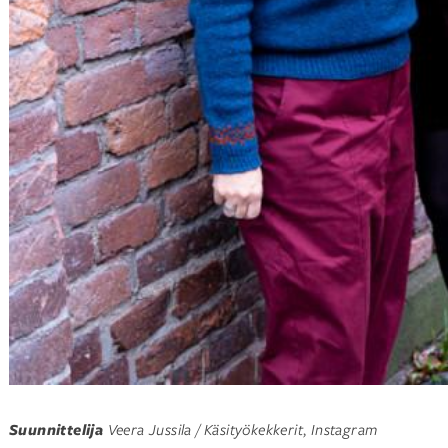
Suunnittelija
Veera Jussila / Käsityökekkerit
,
Instagram