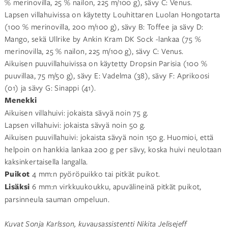
% merinovilla, 25 % nailon, 225 m/100 g), sävy C: Venus.
Lapsen villahuivissa on käytetty Louhittaren Luolan Hongotarta
(100 % merinovilla, 200 m/100 g), sävy B: Toffee ja sävy D:
Mango, sekä Ullrike by Ankin Kram DK Sock -lankaa (75 %
merinovilla, 25 % nailon, 225 m/100 g), sävy C: Venus.
Aikuisen puuvillahuivissa on käytetty Dropsin Parisia (100 %
puuvillaa, 75 m/50 g), sävy E: Vadelma (38), sävy F: Aprikoosi
(01) ja sävy G: Sinappi (41).
Menekki
Aikuisen villahuivi: jokaista sävyä noin 75 g.
Lapsen villahuivi: jokaista sävyä noin 50 g.
Aikuisen puuvillahuivi: jokaista sävyä noin 150 g. Huomioi, että
helpoin on hankkia lankaa 200 g per sävy, koska huivi neulotaan
kaksinkertaisella langalla.
Puikot
4 mm:n pyöröpuikko tai pitkät puikot.
Lisäksi
6 mm:n virkkuukoukku, apuvälineinä pitkät puikot,
parsinneula sauman ompeluun.
Kuvat Sonja Karlsson, kuvausassistentti Nikita Jelisejeff