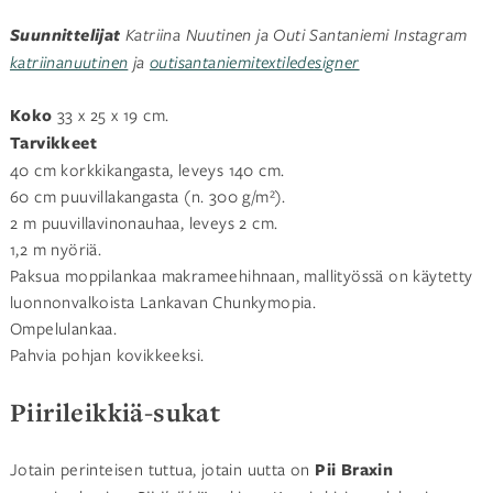
Suunnittelijat
Katriina Nuutinen ja Outi Santaniemi
Instagram
katriinanuutinen
ja
outisantaniemitextiledesigner
Koko
33 x 25 x 19 cm.
Tarvikkeet
40 cm korkkikangasta, leveys 140 cm.
60 cm puuvillakangasta (n. 300 g/m²).
2 m puuvillavinonauhaa, leveys 2 cm.
1,2 m nyöriä.
Paksua moppilankaa makrameehihnaan, mallityössä on käytetty
luonnonvalkoista Lankavan Chunkymopia.
Ompelulankaa.
Pahvia pohjan kovikkeeksi.
Piirileikkiä-sukat
Jotain perinteisen tuttua, jotain uutta on
Pii Braxin