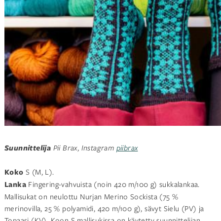
Suunnittelija
Pii Brax
,
Instagram
piibrax
Koko
S (M, L).
Lanka
Fingering-vahvuista (noin 420 m/100 g) sukkalankaa.
Mallisukat on neulottu Nurjan Merino Sockista (75 %
merinovilla, 25 % polyamidi, 420 m/100 g), sävyt Sielu (PV) ja
Topaasi (KV). Koon S mallisukissa on käytetty suunnittelijan