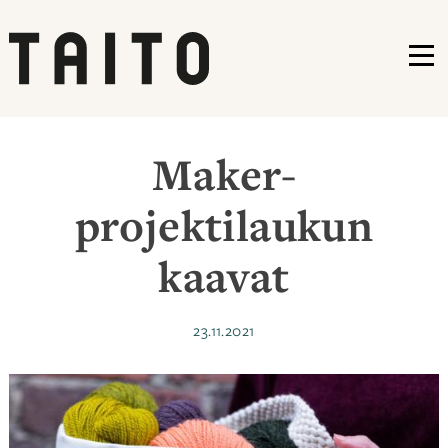
VA
Siirry
sisältöön
Maker-
projektilaukun
kaavat
Julkaistu
23.11.2021