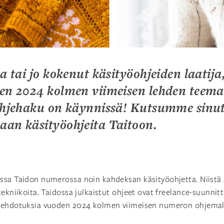
va tai jo kokenut käsityöohjeiden laatij
den 2024 kolmen viimeisen lehden teema
 ohjehaku on käynnissä! Kutsumme sinu
aan käsityöohjeita Taitoon.
ssa Taidon numerossa noin kahdeksan käsityöohjetta. Niistä 
tekniikoita. Taidossa julkaistut ohjeet ovat freelance-suunnitt
 ehdotuksia vuoden 2024 kolmen viimeisen numeron ohjemall