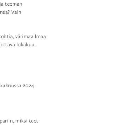
eja teeman
insa? Vain
kohtia, värimaailmaa
kottava lokakuu.
lokakuussa 2024.
ariin, miksi teet