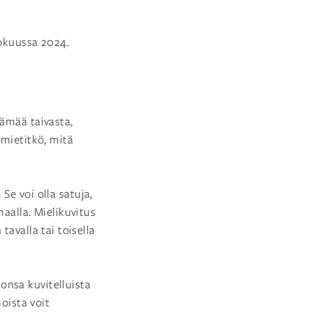
lokuussa 2024.
tämää taivasta,
 mietitkö, mitä
 Se voi olla satuja,
aalla. Mielikuvitus
avalla tai toisella
onsa kuvitelluista
oista voit