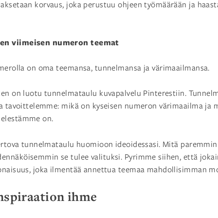
aksetaan korvaus, joka perustuu ohjeen työmäärään ja haas
en viimeisen numeron teemat
umerolla on oma teemansa, tunnelmansa ja värimaailmansa.
ten on luotu tunnelmataulu kuvapalvelu Pinterestiin. Tunne
la tavoittelemme: mikä on kyseisen numeron värimaailma ja 
ielestämme on.
kertova tunnelmataulu huomioon ideoidessasi. Mitä paremmin 
nnäköisemmin se tulee valituksi. Pyrimme siihen, että jok
onaisuus, joka ilmentää annettua teemaa mahdollisimman mo
Inspiraation ihme