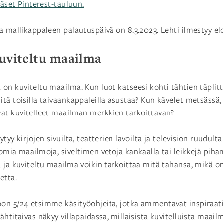
ääset Pinterest-tauluun.
a mallikappaleen palautuspäivä on 8.3.2023. Lehti ilmestyy e
Kuviteltu maailma
on kuviteltu maailma. Kun luot katseesi kohti tähtien täplit
tä toisilla taivaankappaleilla asustaa? Kun kävelet metsässä,
vat kuvitelleet maailman merkkien tarkoittavan?
yy kirjojen sivuilta, teatterien lavoilta ja television ruudulta.
omia maailmoja, siveltimen vetoja kankaalla tai leikkejä piham
 ja kuviteltu maailma voikin tarkoittaa mitä tahansa, mikä on t
etta.
on 5/24 etsimme käsityöohjeita, jotka ammentavat inspiraati
htitaivas näkyy villapaidassa, millaisista kuvitelluista maailm