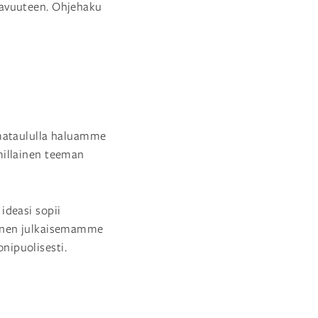
tavuuteen. Ohjehaku
lmataululla haluamme
millainen teeman
ideasi sopii
ainen julkaisemamme
nipuolisesti.