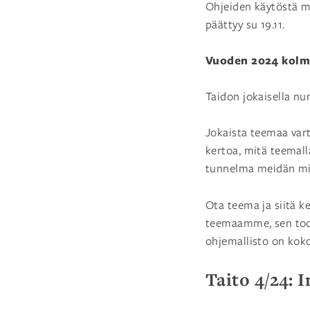
Ohjeiden käytöstä m
päättyy su 19.11.
Vuoden 2024 kolm
Taidon jokaisella n
Jokaista teemaa var
kertoa, mitä teemal
tunnelma meidän m
Ota teema ja siitä 
teemaamme, sen tode
ohjemallisto on kok
Taito 4/24: 