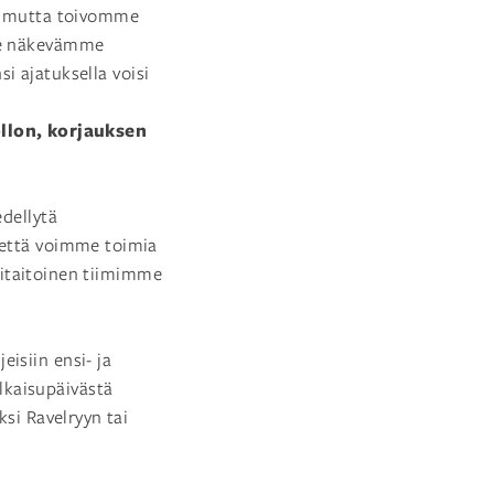
a, mutta toivomme
mme näkevämme
si ajatuksella voisi
llon, korjauksen
edellytä
 että voimme toimia
ttitaitoinen tiimimme
isiin ensi- ja
lkaisupäivästä
ksi Ravelryyn tai