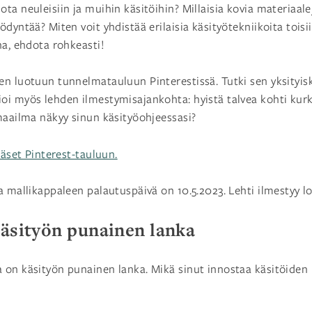
ta neuleisiin ja muihin käsitöihin? Millaisia kovia materiaal
dyntää? Miten voit yhdistää erilaisia käsityötekniikoita toisi
na, ehdota rohkeasti!
n luotuun tunnelmatauluun Pinterestissä. Tutki sen yksityis
oi myös lehden ilmestymisajankohta: hyistä talvea kohti kur
maailma näkyy sinun käsityöohjeessasi?
ääset Pinterest-tauluun.
a mallikappaleen palautuspäivä on 10.5.2023. Lehti ilmestyy 
Käsityön punainen lanka
on käsityön punainen lanka. Mikä sinut innostaa käsitöiden p