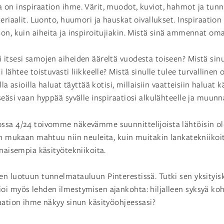
on inspiraation ihme. Värit, muodot, kuviot, hahmot ja tunne
eriaalit. Luonto, huumori ja hauskat oivallukset. Inspiraation 
on, kuin aiheita ja inspiroitujiakin. Mistä sinä ammennat oma
itsesi samojen aiheiden ääreltä vuodesta toiseen? Mistä sin
 lähtee toistuvasti liikkeelle? Mistä sinulle tulee turvallinen 
la asioilla haluat täyttää kotisi, millaisiin vaatteisiin haluat 
seäsi vaan hyppää syvälle inspiraatiosi alkulähteelle ja muunn
ssa 4/24 toivomme näkevämme suunnittelijoista lähtöisin ole
en mukaan mahtuu niin neuleita, kuin muitakin lankatekniiko
inaisempia käsityötekniikoita.
n luotuun tunnelmatauluun Pinterestissä. Tutki sen yksityis
oi myös lehden ilmestymisen ajankohta: hiljalleen syksyä koh
aation ihme näkyy sinun käsityöohjeessasi?