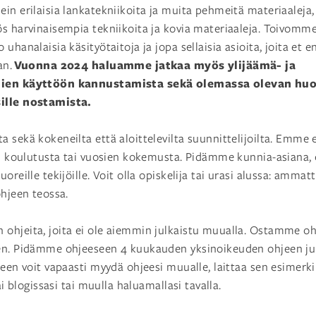
ein erilaisia lankatekniikoita ja muita pehmeitä materiaalej
ös harvinaisempia tekniikoita ja kovia materiaaleja. Toivo
uhanalaisia käsityötaitoja ja jopa sellaisia asioita, joita et en
Vuonna 2024 haluamme jatkaa myös ylijäämä- ja
an.
lien käyttöön kannustamista sekä olemassa olevan huo
ille nostamista.
 sekä kokeneilta että aloittelevilta suunnittelijoilta. Emme 
lan koulutusta tai vuosien kokemusta. Pidämme kunnia-asiana,
oreille tekijöille. Voit olla opiskelija tai urasi alussa: amma
ohjeen teossa.
hjeita, joita ei ole aiemmin julkaistu muualla. Ostamme ohje
en. Pidämme ohjeeseen 4 kuukauden yksinoikeuden ohjeen ju
keen voit vapaasti myydä ohjeesi muualle, laittaa sen esimerki
ai blogissasi tai muulla haluamallasi tavalla.