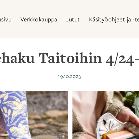
usivu
Verkkokauppa
Jutut
Käsityöohjeet ja -t
haku Taitoihin 4/24
Julkaistu
19.10.2023