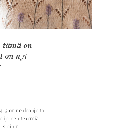
a, tämä on
t on nyt
t
4–5 on neuleohjeita
elijoiden tekemiä.
istoihin.