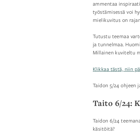
ammentaa inspiraatio
työstämisessä voi hyö
mielikuvitus on raja
Tutustu teemaa varte
ja tunnelmaa. Huomi
Millainen kuviteltu 
Klikkaa tästä, niin p
Taidon 5/24 ohjeen j
Taito 6/24: 
Taidon 6/24 teemana 
käsitöitä?