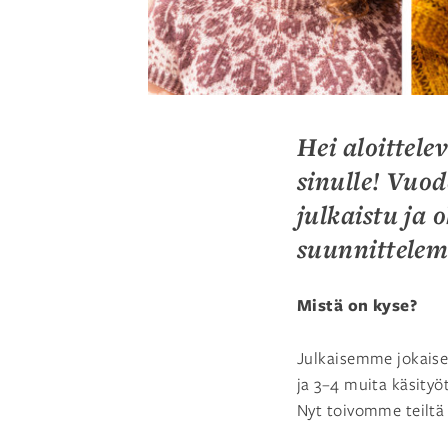
Hei aloittele
sinulle! Vuo
julkaistu ja
suunnittelem
Mistä on kyse?
Julkaisemme jokaise
ja 3–4 muita käsityö
Nyt toivomme teiltä