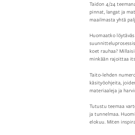
Taidon 4/24 teemana 
pinnat, langat ja mat
maailmasta yhtä palj
Huomaatko löytäväsi 
suunnitteluprosessisi
koet rauhaa? Millaisil
minkään rajoittaa it
Taito-lehden numero
käsityöohjeita, joid
materiaaleja ja harv
Tutustu teemaa varte
ja tunnelmaa. Huomi
elokuu. Miten inspir