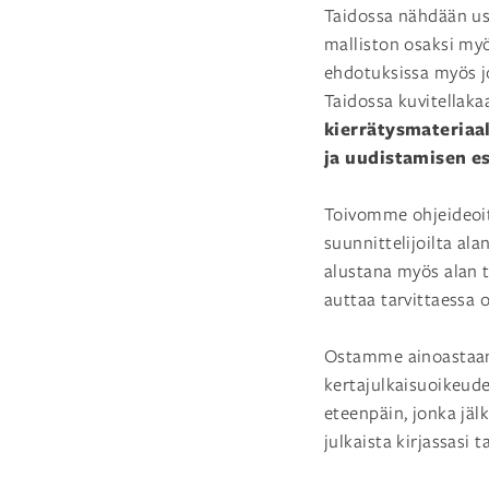
Taidossa nähdään us
malliston osaksi my
ehdotuksissa myös jo 
Taidossa kuvitellaka
kierrätysmateriaa
ja uudistamisen es
Toivomme ohjeideoita
suunnittelijoilta a
alustana myös alan tu
auttaa tarvittaessa 
Ostamme ainoastaan o
kertajulkaisuoikeud
eteenpäin, jonka jäl
julkaista kirjassasi t