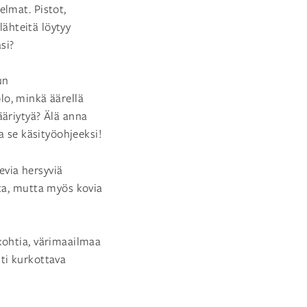
lmat. Pistot,
lähteitä löytyy
si?
un
olo, minkä äärellä
kääriytyä? Älä anna
a se käsityöohjeeksi!
via hersyviä
ita, mutta myös kovia
kohtia, värimaailmaa
ti kurkottava