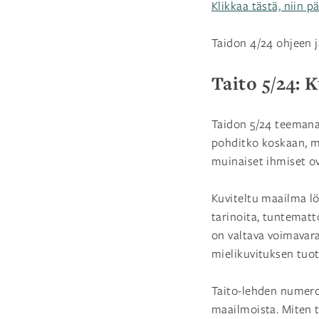
Klikkaa tästä, niin p
Taidon 4/24 ohjeen j
Taito 5/24: 
Taidon 5/24 teemana 
pohditko koskaan, mi
muinaiset ihmiset o
Kuviteltu maailma löyt
tarinoita, tuntematt
on valtava voimavara
mielikuvituksen tuot
Taito-lehden numero
maailmoista. Miten tä