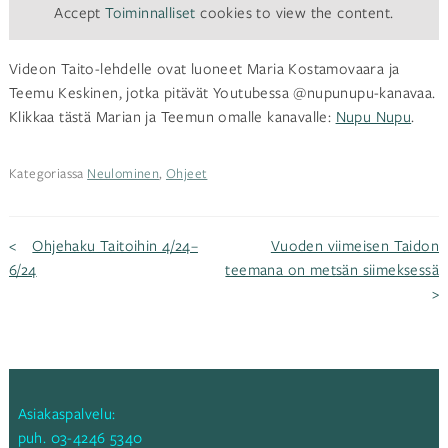
Accept
Toiminnalliset
cookies to view the content.
Videon Taito-lehdelle ovat luoneet Maria Kostamovaara ja
Teemu Keskinen, jotka pitävät Youtubessa @nupunupu-kanavaa.
Klikkaa tästä Marian ja Teemun omalle kanavalle:
Nupu Nupu
.
Kategoriassa
Neulominen
,
Ohjeet
Artikkelien
Ohjehaku Taitoihin 4/24–
Vuoden viimeisen Taidon
6/24
teemana on metsän siimeksessä
selaus
Asiakaspalvelu:
puh.
03-4246 5340