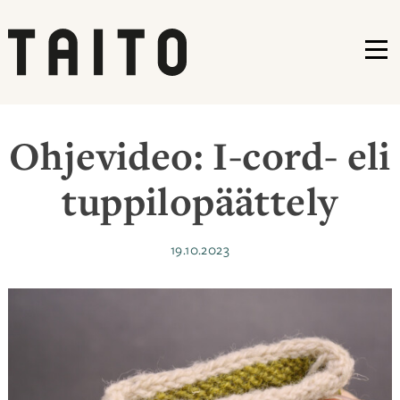
VA
Siirry
sisältöön
Ohjevideo: I-cord- eli
tuppilopäättely
Julkaistu
19.10.2023