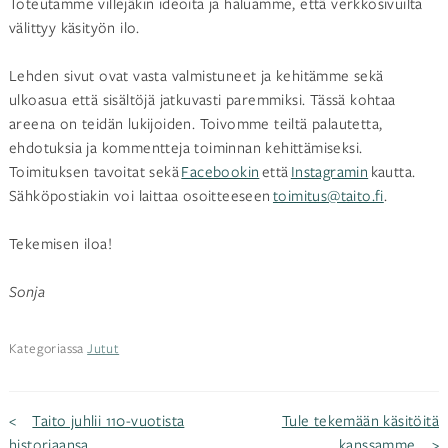
Toteutamme villejäkin ideoita ja haluamme, että verkkosivuilta
välittyy käsityön ilo.
Lehden sivut ovat vasta valmistuneet ja kehitämme sekä
ulkoasua että sisältöjä jatkuvasti paremmiksi. Tässä kohtaa
areena on teidän lukijoiden. Toivomme teiltä palautetta,
ehdotuksia ja kommentteja toiminnan kehittämiseksi.
Toimituksen tavoitat sekä
Facebookin
että
Instagramin
kautta.
Sähköpostiakin voi laittaa osoitteeseen
toimitus@taito.fi
.
Tekemisen iloa!
Sonja
Kategoriassa
Jutut
Artikkelien
Taito juhlii 110-vuotista
Tule tekemään käsitöitä
historiaansa
kanssamme