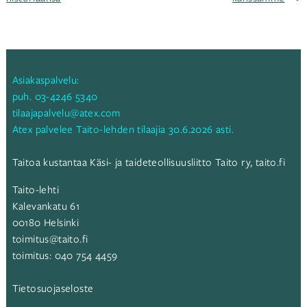
selaus
Asiakaspalvelu:
puh.
03-4246 5340
tilaajapalvelu@atex.com
Atex palvelee Taito-lehden tilaajia 30.6.2026 asti.
Taitoa kustantaa Käsi- ja taideteollisuusliitto Taito ry,
taito.fi
Taito-lehti
Kalevankatu 61
00180 Helsinki
toimitus@taito.fi
toimitus:
040 754 4459
Tietosuojaseloste