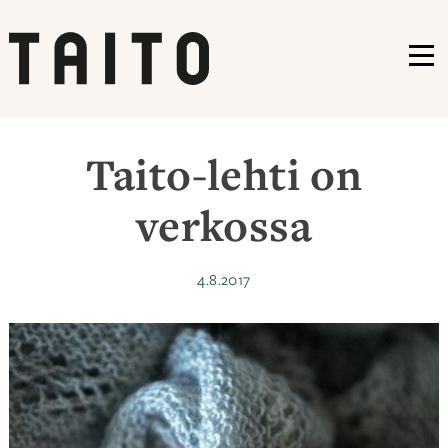
VA
Siirry
sisältöön
Taito-lehti on
verkossa
Julkaistu
4.8.2017