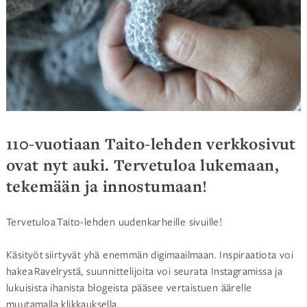
110-vuotiaan Taito-lehden verkkosivut
ovat nyt auki. Tervetuloa lukemaan,
tekemään ja innostumaan!
Tervetuloa Taito-lehden uudenkarheille sivuille!
Käsityöt siirtyvät yhä enemmän digimaailmaan. Inspiraatiota voi
hakea Ravelrystä, suunnittelijoita voi seurata Instagramissa ja
lukuisista ihanista blogeista pääsee vertaistuen äärelle
muutamalla klikkauksella.