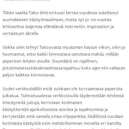
Tähän saakka Taito-lehti on kuusi kertaa vuodessa sukeltanut
suomalaiseen käsityömaailmaan, mutta nyt jo 110-vuotias
lehtivanhus laajentaa elämäänsä internetiin: inspiraation ja
vertaistuen äärelle.
Vaikka olen tehnyt Taitoa vasta muutaman hassun viikon, olen jo
huomannut, ettei kaikki kiinnostava sanottava mahdu millään
paperisen lehden sivuille. Sivumäärä on rajallinen,
ja kotimaisessa kässämaailmassa tapahtuu koko ajan niin valtavan
paljon kaikkea kiinnostavaa.
Uudet verkkosisällöt eivät suinkaan ole korvaamassa paperista
julkaisua. Tulevaisuudessa verkkosivuilla täydennetään lehdessä
ilmestyneitä juttuja, kerrotaan kotimaisen
käsityökentän ajankohtaisista asioista ja tapahtumista ja
kerrytetään siinä samalla omaa ohjepankkia. Sisällöissä tuodaan
kotimaista käsityötä esiin mahdollisimman monelta eri kantilta.