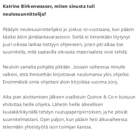
Katrine Birkenwasser, miten sinusta tuli
neulesuunnittelija?
Päädyin neulesuunnittelijaksi jo joskus 10-vuotiaana, kun pääsin
käsiksi äitini jämälankavarastoon. Sieltä ei tietenkään löytynyt
juuri oikeaa lankaa tiettyyn ohjeeseen, joten piti alkaa itse
suunnitella, mitä saatavilla olevasta materiaalista voisi tehdä.
Neuloin samalta pohjalta pitkään. Jossain vaiheessa minulle
valkeni, että ihmisethän kirjoittavat neulomansa ylös ohjeiksi.
Ensimmäisiä omia ohjeitani aloin kirjoittaa vuonna 2015.
Aika pian aloittamisen jälkeen osallistuin Quince & Co:n kutsuun
ehdottaa heille ohjeita. Lähetin heille alkeellisen
kuulakärkikynällä tehdyn ruutupaperipiirroksen, ja he pitivät
suunnitelmastani. Opin paljon, kun pääsin heti alkuvaiheessa
tekemään yhteistyötä ison toimijan kanssa.