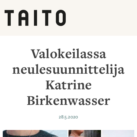
Siirry
sisältöön
Valokeilassa
neulesuunnittelija
Katrine
Birkenwasser
Julkaistu
28.5.2020