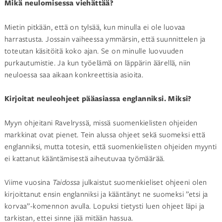
Mikä neulomisessa viehättää?
Mietin pitkään, että on tylsää, kun minulla ei ole luovaa
harrastusta. Jossain vaiheessa ymmärsin, että suunnittelen ja
toteutan käsitöitä koko ajan. Se on minulle luovuuden
purkautumistie. Ja kun työelämä on läppärin äärellä, niin
neuloessa saa aikaan konkreettisia asioita.
Kirjoitat neuleohjeet pääasiassa englanniksi. Miksi?
Myyn ohjeitani Ravelryssä, missä suomenkielisten ohjeiden
markkinat ovat pienet. Tein alussa ohjeet sekä suomeksi että
englanniksi, mutta totesin, että suomenkielisten ohjeiden myynti
ei kattanut kääntämisestä aiheutuvaa työmäärää.
Viime vuosina
Taidossa
julkaistut suomenkieliset ohjeeni olen
kirjoittanut ensin englanniksi ja kääntänyt ne suomeksi ”etsi ja
korvaa”-komennon avulla. Lopuksi tietysti luen ohjeet läpi ja
tarkistan, ettei sinne jää mitään hassua.