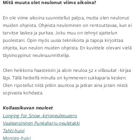
Mitä muuta olet neulonut viime aikoina?
En ole viime aikoina suunnitellut paljoa, mutta olen neulonut
muiden ohjeista. Ohjeista neulominen on rentouttavaa, kun ei
tarvitse laskea ja purkaa. Joku muu on tehnyt ajattelun
puolestani. Opin myös uusia tekniikoita ja tapoja kirjoittaa
ohjeita, kun neulon muiden ohjeista. En kuvittele olevani vielä
täysinoppinut neulesuunnittelija.
Olen heikkona haasteisiin ja aloin neuloa
52 x villasukat
-kirjaa
läpi. Tällä hetkellä minulla on kymmenen sukkaparia kesken.
Olen ripotellut niitä pitkin asuntoa ja jatkan aina jotain niistä
sopivasta kohdasta.
Kollaasikuvan neuleet
Longing for Snow -kirjoneulepusero
Vaaleansininen Punkaharju-neuletakki
Tahti-huivi
Monisto-huivi