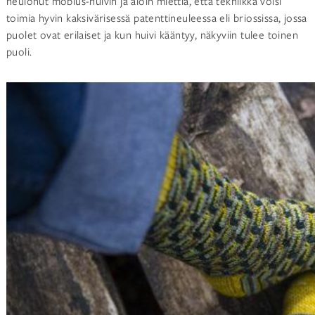
neulonut möbius-huivin ja aloin miettiä, että tekniikka voisi
toimia hyvin kaksivärisessä patenttineuleessa eli briossissa, jossa
puolet ovat erilaiset ja kun huivi kääntyy, näkyviin tulee toinen
puoli.