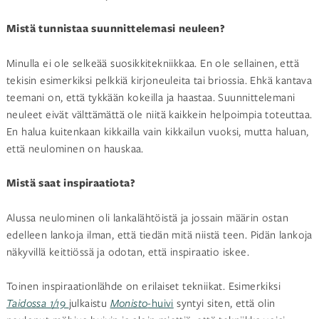
Mistä tunnistaa suunnittelemasi neuleen?
Minulla ei ole selkeää suosikkitekniikkaa. En ole sellainen, että
tekisin esimerkiksi pelkkiä kirjoneuleita tai briossia. Ehkä kantava
teemani on, että tykkään kokeilla ja haastaa. Suunnittelemani
neuleet eivät välttämättä ole niitä kaikkein helpoimpia toteuttaa.
En halua kuitenkaan kikkailla vain kikkailun vuoksi, mutta haluan,
että neulominen on hauskaa.
Mistä saat inspiraatiota?
Alussa neulominen oli lankalähtöistä ja jossain määrin ostan
edelleen lankoja ilman, että tiedän mitä niistä teen. Pidän lankoja
näkyvillä keittiössä ja odotan, että inspiraatio iskee.
Toinen inspiraationlähde on erilaiset tekniikat. Esimerkiksi
Taidossa 1/19
julkaistu
Monisto
-huivi
syntyi siten, että olin