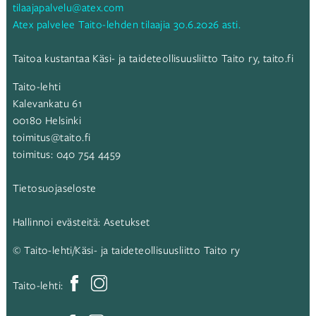
tilaajapalvelu@atex.com
Atex palvelee Taito-lehden tilaajia 30.6.2026 asti.
Taitoa kustantaa Käsi- ja taideteollisuusliitto Taito ry,
taito.fi
Taito-lehti
Kalevankatu 61
00180 Helsinki
toimitus@taito.fi
toimitus:
040 754 4459
Tietosuojaseloste
Hallinnoi evästeitä:
Asetukset
© Taito-lehti/Käsi- ja taideteollisuusliitto Taito ry
Taito-lehti: