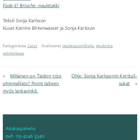
Fade it! Brioche -neuletakki
Teksti Sonja Karlsson
Kuvat Katrine Birkenwasser ja Sonja Karlsson
Kategoriassa
Jutut
Avainsanat
neulesuunnittelu
,
neulonta
,
valokeilassa
Artikkelien
Millainen on Taidon 3/20
Ohje: Sonja Karlssonin Kerttuli-
ohjemallisto? Poimi talteen
sukat
myös lankavinkit.
selaus
Asiakaspalvelu:
puh.
03-4246 5340