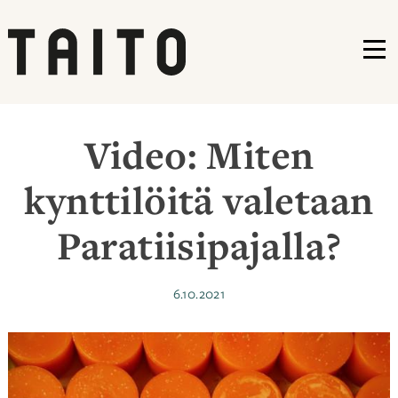
VA
Siirry
sisältöön
Video: Miten
kynttilöitä valetaan
Paratiisipajalla?
Julkaistu
6.10.2021