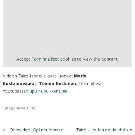
Accept
Toiminnalliset
cookies to view the content.
Videon Taito-lehdelle ovat luoneet
Maria
Kostamovaara
ja
Teemu Keskinen
, jotka pitävät
Youtubessa
Nupu nupu -kanavaa
.
Kategoriassa
Jutut
Artikkelien
Ohjevideo: Opi neulomaan
Taito – joulun neulelehti 3:n