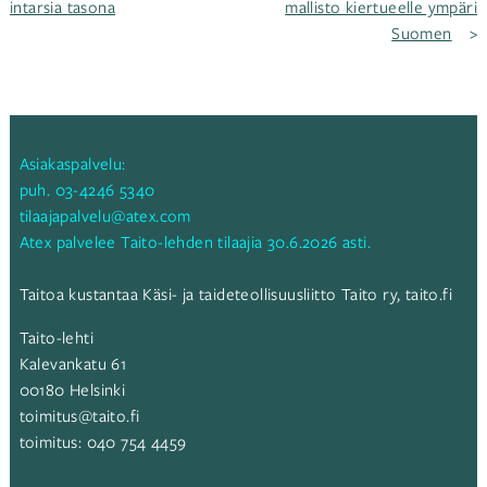
intarsia tasona
mallisto kiertueelle ympäri
Suomen
selaus
Asiakaspalvelu:
puh.
03-4246 5340
tilaajapalvelu@atex.com
Atex palvelee Taito-lehden tilaajia 30.6.2026 asti.
Taitoa kustantaa Käsi- ja taideteollisuusliitto Taito ry,
taito.fi
Taito-lehti
Kalevankatu 61
00180 Helsinki
toimitus@taito.fi
toimitus:
040 754 4459