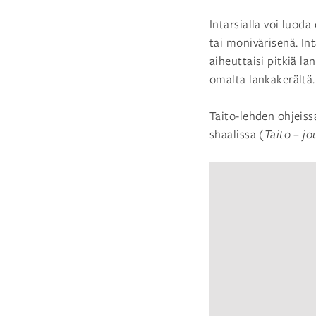
Intarsialla voi luoda
tai monivärisenä. In
aiheuttaisi pitkiä la
omalta lankakerältä.
Taito-lehden ohjeiss
shaalissa
(Taito
–
jo