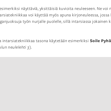
 esimerkiksi näyttäviä, yksittäisiä kuvioita neuleeseen. Ne voi
tarsiatekniikkaa voi käyttää myös apuna kirjoneuleessa, joss
nganjuoksuja työn nurjalle puolelle, sillä intarsiassa jokainen
Soile Pyh
a intarsiatekniikkaa tasona käytetä
än
esimerkiksi
ulun
neulelehti
3
).