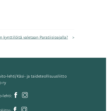
n kynttilöitä valetaan Paratiisipajalla?
ito-lehti/Käsi- ja taideteollisuusliitto
o ry
o-lehti:
oliitto: