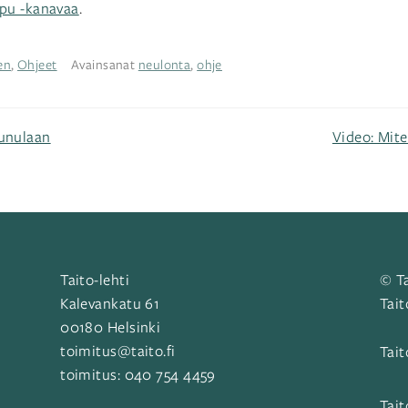
pu -kanavaa
.
en
,
Ohjeet
Avainsanat
neulonta
,
ohje
aunulaan
Video: Mite
Taito-lehti
© Ta
Kalevankatu 61
Tait
00180 Helsinki
toimitus@taito.fi
Tait
toimitus:
040 754 4459
Tait