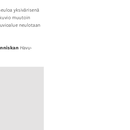
 neuloa yksivärisenä
a kuvio muutoin
 kuvioalue neulotaan
änniskan
Havu-