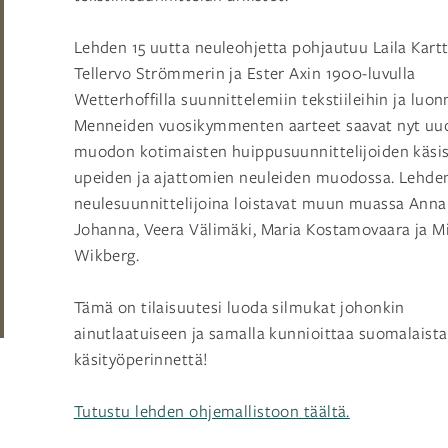
Lehden 15 uutta neuleohjetta pohjautuu
Laila Kart
Tellervo Strömmerin ja Ester Axin
1900-luvulla
Wetterhoffilla suunnittelemiin tekstiileihin ja luon
Menneiden vuosikymmenten aarteet saavat nyt uu
muodon kotimaisten huippusuunnittelijoiden käsi
upeiden ja ajattomien neuleiden muodossa. Lehde
neulesuunnittelijoina loistavat muun muassa Anna
Johanna, Veera Välimäki, Maria Kostamovaara ja M
Wikberg.
Tämä on tilaisuutesi luoda silmukat johonkin
ainutlaatuiseen ja samalla kunnioittaa suomalaista
käsityöperinnettä!
Tutustu lehden ohjemallistoon täältä.