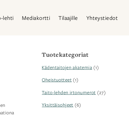
o-lehti
Mediakortti
Tilaajille
Yhteystiedot
Tuotekategoriat
Kädentaitojen akatemia
(1)
Oheistuotteet
(1)
Taito-lehden irtonumerot
(27)
Yksittäisohjeet
(6)
sen
aationa