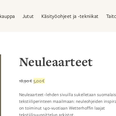
kauppa
Jutut
Käsityöohjeet ja -tekniikat
Tait
Neuleaarteet
Alkuperäinen
Nykyinen
18,90
€
5,00
€
hinta
hinta
oli:
on:
Neuleaarteet
–
lehden sivuilla sukelletaan suomalai
18,90 €.
5,00 €.
tekstiiliperinteen maailmaan: neuleohjeiden inspir
on toiminut 140-vuotiaan Wetterhoffin laajat
tekstiilisuunnittelun arkistot.