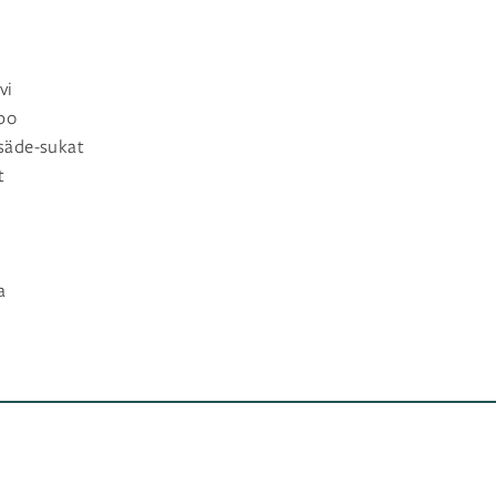
vi
po
säde-sukat
t
a