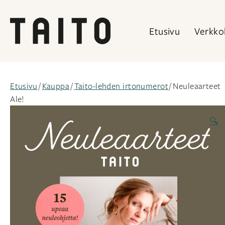
Etusivu
Verkko
Siirry
sisältöön
Etusivu
/
Kauppa
/
Taito-lehden irtonumerot
/ Neuleaarteet
Ale!
🔍