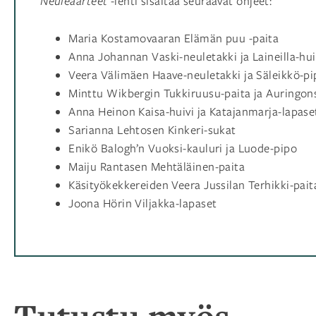
Neuleaarteet
-lehti sisältää seuraavat ohjeet:
Maria Kostamovaaran Elämän puu -paita
Anna Johannan Vaski-neuletakki ja Laineilla-hui
Veera Välimäen Haave-neuletakki ja Säleikkö-pi
Minttu Wikbergin Tukkiruusu-paita ja Auringon
Anna Heinon Kaisa-huivi ja Katajanmarja-lapase
Sarianna Lehtosen Kinkeri-sukat
Enikö Balogh’n Vuoksi-kauluri ja Luode-pipo
Maiju Rantasen Mehtäläinen-paita
Käsityökekkereiden Veera Jussilan Terhikki-pait
Joona Hörin Viljakka-lapaset
Tutustu myös