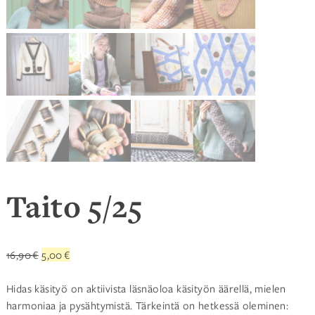
Taito 5/25
Alkuperäinen
Nykyinen
16,90
€
5,00
€
hinta
hinta
oli:
on:
Hidas käsityö on aktiivista läsnäoloa käsityön äärellä, mielen
16,90 €.
5,00 €.
harmoniaa ja pysähtymistä. Tärkeintä on hetkessä oleminen: