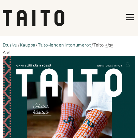
VA
Siirry
Etusivu
/
Kauppa
/
Taito-lehden irtonumerot
/ Taito 5/25
sisältöön
Ale!
🔍