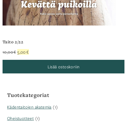
Taito 2/22
Alkuperäinen
Nykyinen
10,00
€
5,00
€
hinta
hinta
oli:
on:
Lisää ostoskoriin
10,00 €.
5,00 €.
Tuotekategoriat
Kädentaitojen akatemia
(1)
Oheistuotteet
(1)