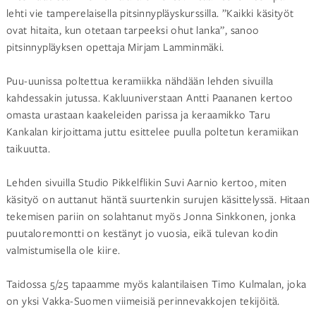
lehti vie tamperelaisella pitsinnypläyskurssilla. ”Kaikki käsityöt
ovat hitaita, kun otetaan tarpeeksi ohut lanka”, sanoo
pitsinnypläyksen opettaja Mirjam Lamminmäki.
Puu-uunissa poltettua keramiikka nähdään lehden sivuilla
kahdessakin jutussa. Kakluuniverstaan Antti Paananen kertoo
omasta urastaan kaakeleiden parissa ja keraamikko Taru
Kankalan kirjoittama juttu esittelee puulla poltetun keramiikan
taikuutta.
Lehden sivuilla Studio Pikkelflikin Suvi Aarnio kertoo, miten
käsityö on auttanut häntä suurtenkin surujen käsittelyssä. Hitaan
tekemisen pariin on solahtanut myös Jonna Sinkkonen, jonka
puutaloremontti on kestänyt jo vuosia, eikä tulevan kodin
valmistumisella ole kiire.
Taidossa 5/25 tapaamme myös kalantilaisen Timo Kulmalan, joka
on yksi Vakka-Suomen viimeisiä perinnevakkojen tekijöitä.