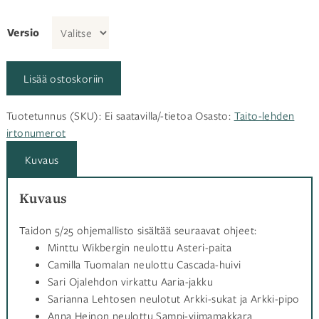
Versio
Lisää ostoskoriin
Tuotetunnus (SKU):
Ei saatavilla/-tietoa
Osasto:
Taito-lehden
irtonumerot
Kuvaus
Kuvaus
Taidon 5/25 ohjemallisto sisältää seuraavat ohjeet:
Minttu Wikbergin neulottu Asteri-paita
Camilla Tuomalan neulottu Cascada-huivi
Sari Ojalehdon virkattu Aaria-jakku
Sarianna Lehtosen neulotut Arkki-sukat ja Arkki-pipo
Anna Heinon neulottu Sampi-viimamakkara