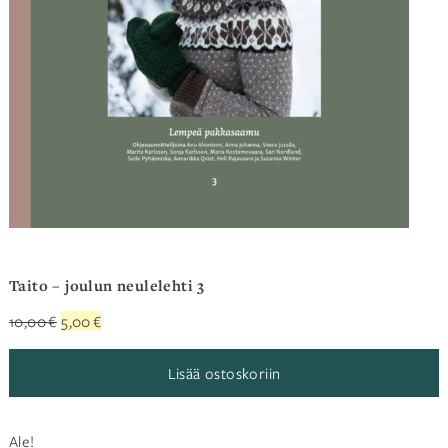
Taito – joulun neulelehti 3
Alkuperäinen
Nykyinen
10,00
€
5,00
€
hinta
hinta
oli:
on:
Lisää ostoskoriin
10,00 €.
5,00 €.
Ale!