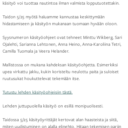
käsityö voi tuottaa nautintoa ilman valmista lopputuotettakin.
Taidon 5/25 myötä haluamme kannustaa keskittymään
hidastamiseen ja käsityön mukanaan tuomaan hyvään oloon.
Syysnumeron käsityöohjeet ovat tehneet Minttu Wikberg, Sari
Ojalehti, Sarianna Lehtonen, Anna Heino, Anna-Karoliina Tetri,
Camilla Tuomala ja Veera Helander.
Mallistossa on mukana kahdeksan käsityöohjetta. Esimerkiksi
upea virkattu jakku, kukin koristeltu neulottu paita ja suloiset
ruutusukat houkuttelevat tekemään itse.
Tutustu lehden käsityöohjeisiin tästä.
Lehden juttupuolella käsityö on esillä monipuolisesti.
Taidossa 5/25 käsityöyrittäjät kertovat alan haasteista ja siitä,
miten uudistuminen on alalla elinehto. Hitaan tekemisen pariin