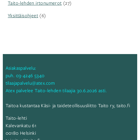
Taito-lehden irtonumerot
(27)
Yksittäisohjeet
(6)
Asiakaspalvelu:
puh.
03-4246 5340
tilaajapalvelu@atex.com
Atex palvelee Taito-lehden tilaajia 30.6.2026 asti.
Taitoa kustantaa Käsi- ja taideteollisuusliitto Taito ry,
taito.fi
Taito-lehti
Kalevankatu 61
00180 Helsinki