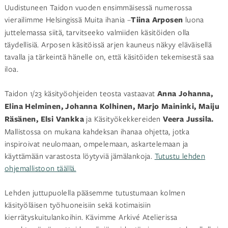
Uudistuneen Taidon vuoden ensimmäisessä numerossa
vierailimme Helsingissä Muita ihania –
Tiina Arposen
luona
juttelemassa siitä, tarvitseeko valmiiden käsitöiden olla
täydellisiä. Arposen käsitöissä arjen kauneus näkyy eläväisellä
tavalla ja tärkeintä hänelle on, että käsitöiden tekemisestä saa
iloa.
Taidon 1/23 käsityöohjeiden teosta vastaavat
Anna Johanna,
Elina Helminen, Johanna Kolhinen, Marjo Maininki, Maiju
Räsänen, Elsi Vankka
ja
Käsityökekkereiden
Veera Jussila.
Mallistossa on mukana kahdeksan ihanaa ohjetta, jotka
inspiroivat neulomaan, ompelemaan, askartelemaan ja
käyttämään varastosta löytyviä jämälankoja.
Tutustu lehden
ohjemallistoon täällä.
Lehden juttupuolella pääsemme tutustumaan kolmen
käsityöläisen työhuoneisiin sekä kotimaisiin
kierrätyskuitulankoihin. Kävimme Arkivé Atelierissa