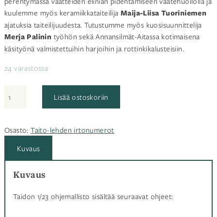
perehtymässä vaatteiden eliniän pidentämiseen vaatehuollolla ja
kuulemme myös keramiikkataiteilija
Maija-Liisa Tuoriniemen
ajatuksia taiteilijuudesta. Tutustumme myös kuosisuunnittelija
Merja Palinin
työhön sekä Annansilmät-Aitassa kotimaisena
käsityönä valmistettuihin harjoihin ja rottinkikalusteisiin.
24 varastossa
Taito
Lisää ostoskoriin
1/23
määrä
Osasto:
Taito-lehden irtonumerot
Kuvaus
Kuvaus
Taidon 1/23 ohjemallisto sisältää seuraavat ohjeet: