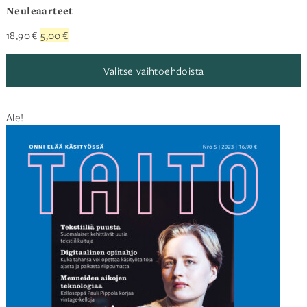
Neuleaarteet
Alkuperäinen
Nykyinen
18,90
€
5,00
€
hinta
hinta
oli:
on:
Valitse vaihtoehdoista
18,90 €.
5,00 €.
Ale!