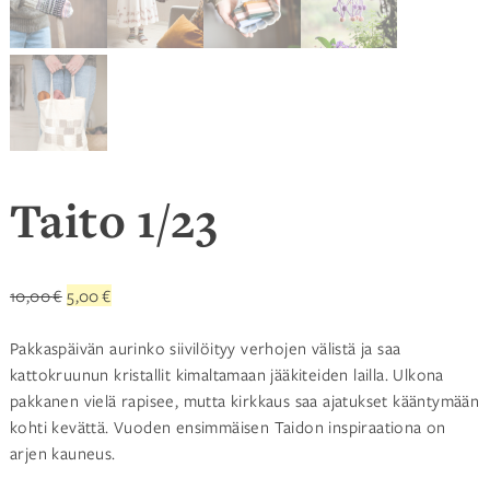
Taito 1/23
Alkuperäinen
Nykyinen
10,00
€
5,00
€
hinta
hinta
oli:
on:
Pakkaspäivän aurinko siivilöityy verhojen välistä ja saa
10,00 €.
5,00 €.
kattokruunun kristallit kimaltamaan jääkiteiden lailla. Ulkona
pakkanen vielä rapisee, mutta kirkkaus saa ajatukset kääntymään
kohti kevättä. Vuoden ensimmäisen Taidon inspiraationa on
arjen kauneus.