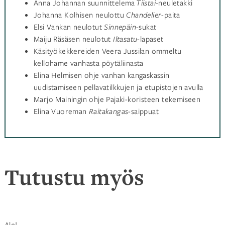
Anna Johannan suunnittelema
Tiistai
-neuletakki
Johanna Kolhisen neulottu
Chandelier
-paita
Elsi Vankan neulotut
Sinnepäin
-sukat
Maiju Räsäsen neulotut
Iltasatu
-lapaset
Käsityökekkereiden Veera Jussilan ommeltu
kellohame vanhasta pöytäliinasta
Elina Helmisen ohje vanhan kangaskassin
uudistamiseen pellavatilkkujen ja etupistojen avulla
Marjo Mainingin ohje Pajaki-koristeen tekemiseen
Elina Vuoreman
Raitakangas
-saippuat
Tutustu myös
Ale!