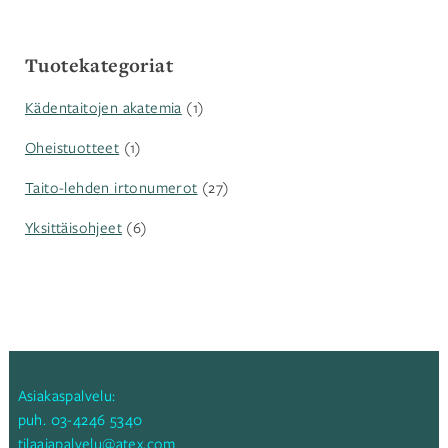
Tuotekategoriat
Kädentaitojen akatemia
(1)
Oheistuotteet
(1)
Taito-lehden irtonumerot
(27)
Yksittäisohjeet
(6)
Asiakaspalvelu:
puh.
03-4246 5340
tilaajapalvelu@atex.com