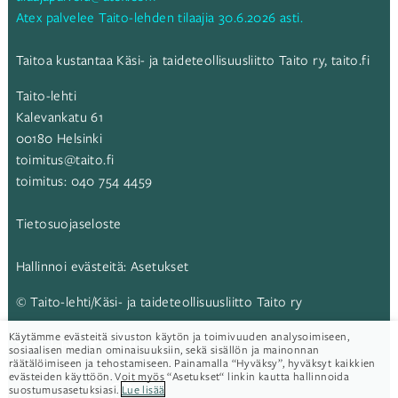
Atex palvelee Taito-lehden tilaajia 30.6.2026 asti.
Taitoa kustantaa Käsi- ja taideteollisuusliitto Taito ry,
taito.fi
Taito-lehti
Kalevankatu 61
00180 Helsinki
toimitus@taito.fi
toimitus:
040 754 4459
Tietosuojaseloste
Hallinnoi evästeitä:
Asetukset
© Taito-lehti/Käsi- ja taideteollisuusliitto Taito ry
Käytämme evästeitä sivuston käytön ja toimivuuden analysoimiseen,
Taito-lehti:
sosiaalisen median ominaisuuksiin, sekä sisällön ja mainonnan
räätälöimiseen ja tehostamiseen. Painamalla “Hyväksy”, hyväksyt kaikkien
evästeiden käyttöön. Voit myös “Asetukset“ linkin kautta hallinnoida
suostumusasetuksiasi.
Lue lisää
Taitoliitto: