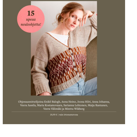
tehdä
valinnat
tuotteen
sivulla.