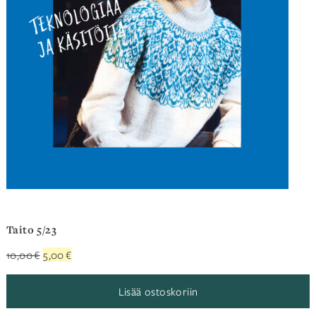
Taito 5/23
Alkuperäinen
Nykyinen
10,00
€
5,00
€
hinta
hinta
oli:
on:
Lisää ostoskoriin
10,00 €.
5,00 €.