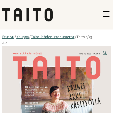
VA
Siirry
Etusivu
/
Kauppa
/
Taito-lehden irtonumerot
/ Taito 1/23
sisältöön
Ale!
🔍