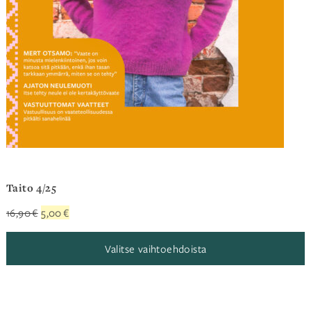
Taito 4/25
Alkuperäinen
Nykyinen
16,90
€
5,00
€
hinta
hinta
oli:
on:
Valitse vaihtoehdoista
16,90 €.
5,00 €.