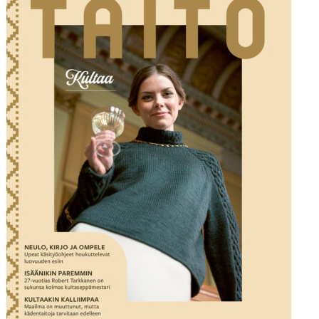
useampi
muunnelma.
Voit
tehdä
valinnat
tuotteen
sivulla.