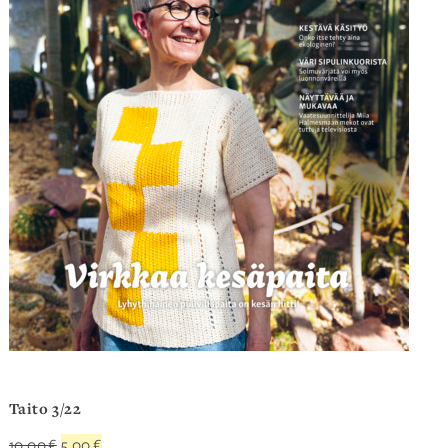
Taito 3/22
Alkuperäinen
Nykyinen
10,00
€
5,00
€