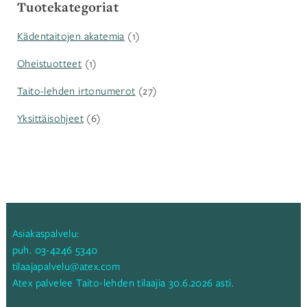
Tuotekategoriat
Kädentaitojen akatemia
(1)
Oheistuotteet
(1)
Taito-lehden irtonumerot
(27)
Yksittäisohjeet
(6)
Asiakaspalvelu:
puh.
03-4246 5340
tilaajapalvelu@atex.com
Atex palvelee Taito-lehden tilaajia 30.6.2026 asti.