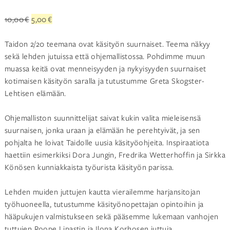
Alkuperäinen
Nykyinen
10,00
€
5,00
€
hinta
hinta
oli:
on:
Taidon 2/20 teemana ovat käsityön suurnaiset. Teema näkyy
10,00 €.
5,00 €.
sekä lehden jutuissa että ohjemallistossa. Pohdimme muun
muassa keitä ovat menneisyyden ja nykyisyyden suurnaiset
kotimaisen käsityön saralla ja tutustumme Greta Skogster-
Lehtisen elämään.
Ohjemalliston suunnittelijat saivat kukin valita mieleisensä
suurnaisen, jonka uraan ja elämään he perehtyivät, ja sen
pohjalta he loivat Taidolle uusia käsityöohjeita. Inspiraatiota
haettiin esimerkiksi Dora Jungin, Fredrika Wetterhoffin ja Sirkka
Könösen kunniakkaista työurista käsityön parissa.
Lehden muiden juttujen kautta vierailemme harjansitojan
työhuoneella, tutustumme käsityönopettajan opintoihin ja
hääpukujen valmistukseen sekä pääsemme lukemaan vanhojen
tuttujen Roope Lipastin ja Ilona Korhosen juttuja.