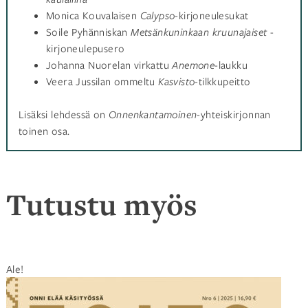
Monica Kouvalaisen
Calypso
-kirjoneulesukat
Soile Pyhänniskan
Metsänkuninkaan kruunajaiset
-
kirjoneulepusero
Johanna Nuorelan virkattu
Anemone
-laukku
Veera Jussilan ommeltu
Kasvisto
-tilkkupeitto
Lisäksi lehdessä on
Onnenkantamoinen
-yhteiskirjonnan
toinen osa.
Tutustu myös
Tällä
Ale!
tuotteella
on