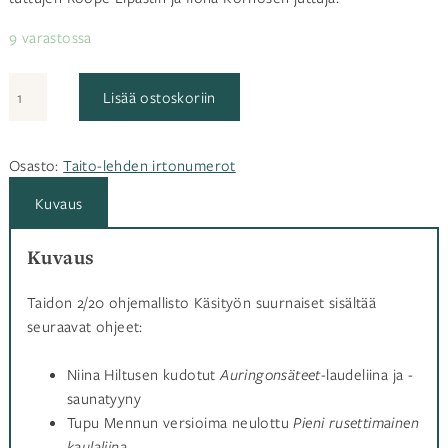
9 varastossa
Taito
Lisää ostoskoriin
2/20
määrä
Osasto:
Taito-lehden irtonumerot
Kuvaus
Kuvaus
Taidon 2/20 ohjemallisto Käsityön suurnaiset sisältää
seuraavat ohjeet:
Niina Hiltusen kudotut
Auringonsäteet
-laudeliina ja -
saunatyyny
Tupu Mennun versioima neulottu
Pieni rusettimainen
kaulaliina