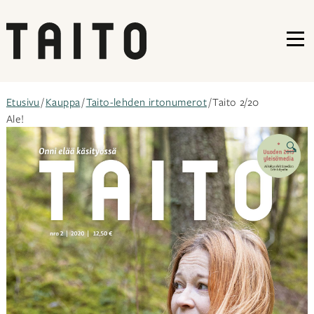
VA
Siirry
Etusivu
/
Kauppa
/
Taito-lehden irtonumerot
/ Taito 2/20
sisältöön
Ale!
🔍