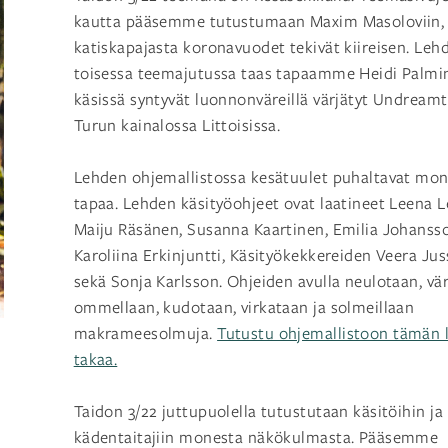
kautta pääsemme tutustumaan Maxim Masoloviin,
katiskapajasta koronavuodet tekivät kiireisen. Leh
toisessa teemajutussa taas tapaamme Heidi Palmin
käsissä syntyvät luonnonväreillä värjätyt Undreamt
Turun kainalossa Littoisissa.
Lehden ohjemallistossa kesätuulet puhaltavat mon
tapaa. Lehden käsityöohjeet ovat laatineet Leena L
Maiju Räsänen, Susanna Kaartinen, Emilia Johanss
Karoliina Erkinjuntti, Käsityökekkereiden Veera Jus
sekä Sonja Karlsson. Ohjeiden avulla neulotaan, vär
ommellaan, kudotaan, virkataan ja solmeillaan
makrameesolmuja.
Tutustu ohjemallistoon tämän l
takaa.
Taidon 3/22 juttupuolella tutustutaan käsitöihin ja
kädentaitajiin monesta näkökulmasta. Pääsemme