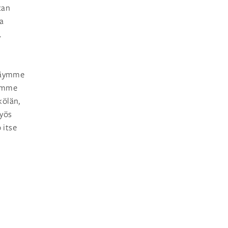
tan
ja
.
 käymme
pimme
kölän,
myös
 itse