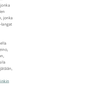
 jonka
den
, jonka
-langat
ella
eino,
on,
sila
jätään,
inkin