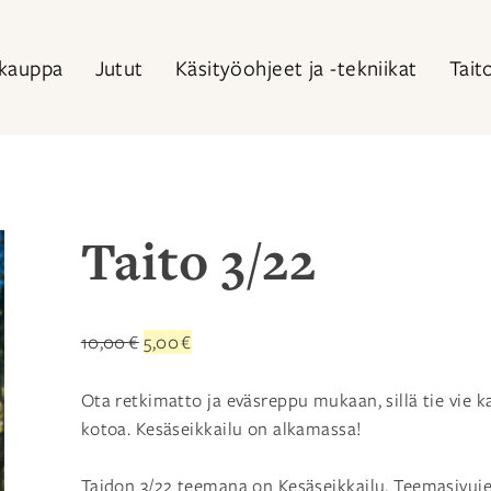
kauppa
Jutut
Käsityöohjeet ja -tekniikat
Tait
Taito 3/22
Alkuperäinen
Nykyinen
10,00
€
5,00
€
hinta
hinta
oli:
on:
Ota retkimatto ja eväsreppu mukaan, sillä tie vie k
10,00 €.
5,00 €.
kotoa. Kesäseikkailu on alkamassa!
Taidon 3/22 teemana on Kesäseikkailu. Teemasivuj