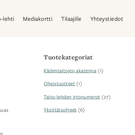
o-lehti
Mediakortti
Tilaajille
Yhteystiedot
Tuotekategoriat
Kädentaitojen akatemia
(1)
Oheistuotteet
(1)
Taito-lehden irtonumerot
(27)
Yksittäisohjeet
(6)
auas
en