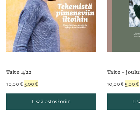
Taito 4/22
Taito – joulu
Alkuperäinen
Nykyinen
Alkupe
10,00
€
5,00
€
10,00
€
5,00
€
hinta
hinta
hinta
oli:
on:
oli:
Lisää ostoskoriin
Lis
10,00 €.
5,00 €.
10,00 