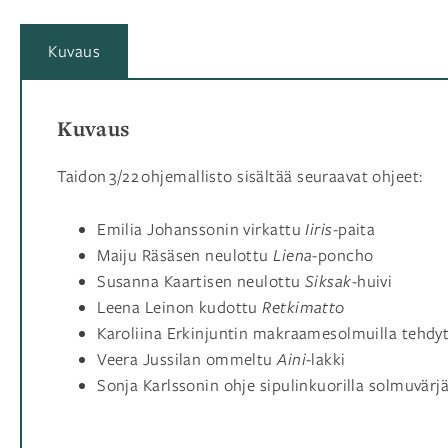
Kuvaus
Kuvaus
Taidon
3/22
ohjemallisto sisältää seuraavat ohjeet:
Emilia Johanssonin virkattu
Iiris
-paita
Maiju Räsäsen neulottu
Liena
-poncho
Susanna Kaartisen neulottu
Siksak
-huivi
Leena Leinon kudottu
Retkimatto
Karoliina Erkinjuntin makraamesolmuilla tehdy
Veera Jussilan ommeltu
Aini
-lakki
Sonja Karlssonin ohje sipulinkuorilla solmuvär