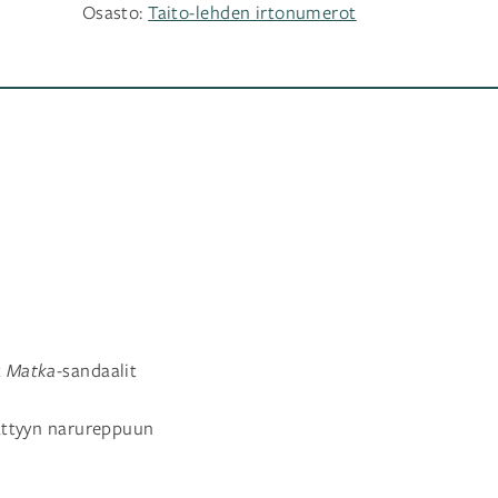
Osasto:
Taito-lehden irtonumerot
t
Matka
-sandaalit
jättyyn narureppuun