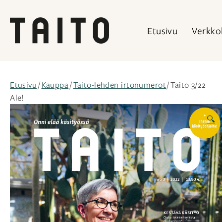
Etusivu
Verkko
Siirry
sisältöön
Etusivu
/
Kauppa
/
Taito-lehden irtonumerot
/ Taito 3/22
Ale!
🔍