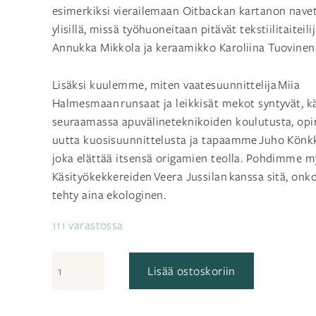
esimerkiksi vierailemaan Oitbackan kartanon nave
ylisillä, missä työhuoneitaan pitävät tekstiilitaiteili
Annukka Mikkola ja keraamikko Karoliina Tuovinen
Lisäksi kuulemme, miten vaatesuunnittelija Miia
Halmesmaan runsaat ja leikkisät mekot syntyvät,
seuraamassa apuvälineteknikoiden koulutusta, o
uutta kuosisuunnittelusta ja tapaamme Juho Könk
joka elättää itsensä origamien teolla. Pohdimme 
Käsityökekkereiden Veera Jussilan kanssa sitä, onko
tehty aina ekologinen.
111 varastossa
Taito
Lisää ostoskoriin
3/22
määrä