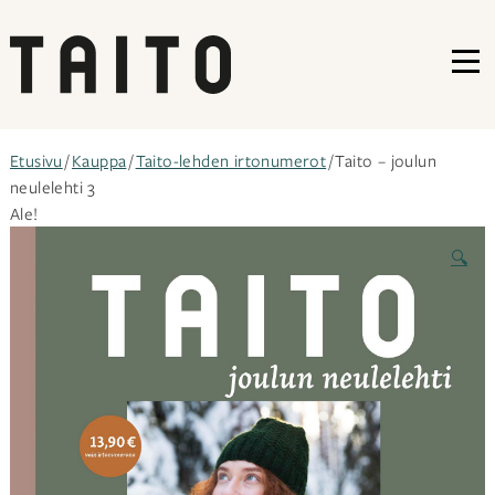
VA
Siirry
Etusivu
/
Kauppa
/
Taito-lehden irtonumerot
/ Taito – joulun
sisältöön
neulelehti 3
Ale!
🔍