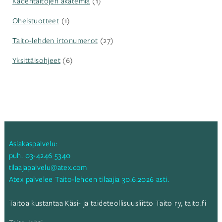
Kädentaitojen akatemia
(1)
Oheistuotteet
(1)
Taito-lehden irtonumerot
(27)
Yksittäisohjeet
(6)
Asiakaspalvelu:
puh.
03-4246 5340
tilaajapalvelu@atex.com
Atex palvelee Taito-lehden tilaajia 30.6.2026 asti.
Taitoa kustantaa Käsi- ja taideteollisuusliitto Taito ry,
taito.fi