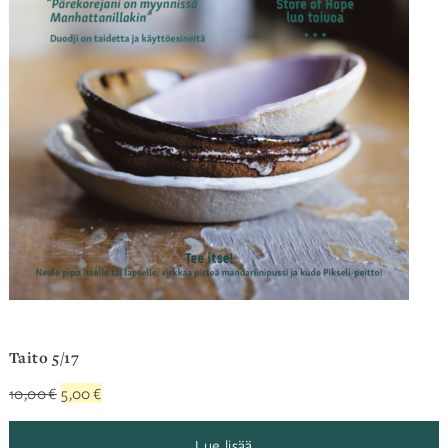
Taito 5/17
Alkuperäinen
Nykyinen
10,00
€
5,00
€
hinta
hinta
oli:
on:
Lue lisää