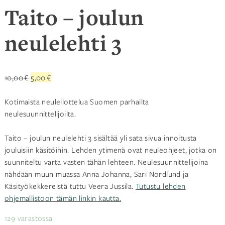
Taito – joulun
neulelehti 3
Alkuperäinen
Nykyinen
10,00
€
5,00
€
hinta
hinta
oli:
on:
Kotimaista neuleilottelua Suomen parhailta
10,00 €.
5,00 €.
neulesuunnittelijoilta.
Taito – joulun neulelehti 3 sisältää yli sata sivua innoitusta
jouluisiin käsitöihin. Lehden ytimenä ovat neuleohjeet, jotka on
suunniteltu varta vasten tähän lehteen. Neulesuunnittelijoina
nähdään muun muassa Anna Johanna, Sari Nordlund ja
Käsityökekkereistä tuttu Veera Jussila.
Tutustu lehden
ohjemallistoon tämän linkin kautta.
129 varastossa