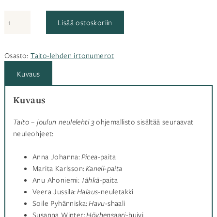
Taito
Lisää ostoskoriin
–
joulun
neulelehti
Osasto:
Taito-lehden irtonumerot
3
Kuvaus
määrä
Kuvaus
Taito – joulun neulelehti 3
ohjemallisto sisältää seuraavat
neuleohjeet:
Anna Johanna:
Picea
-paita
Marita Karlsson:
Kaneli-paita
Anu Ahoniemi:
Tähkä
-paita
Veera Jussila:
Halaus-
neuletakki
Soile Pyhänniska:
Havu
-shaali
Susanna Winter:
Höyhensaari
-huivi