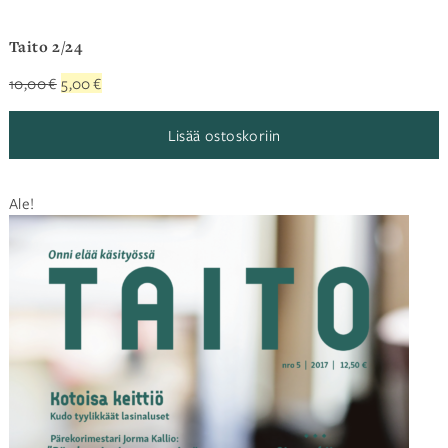
Taito 2/24
Alkuperäinen
Nykyinen
10,00
€
5,00
€
hinta
hinta
oli:
on:
Lisää ostoskoriin
10,00 €.
5,00 €.
Ale!