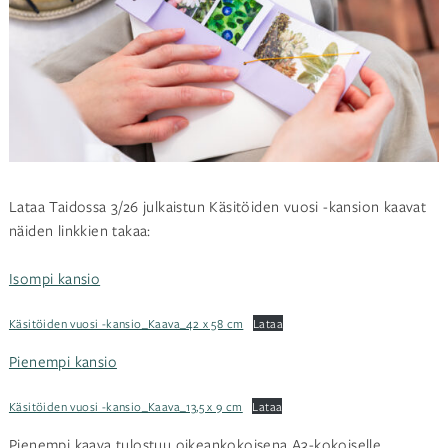
Lataa Taidossa 3/26 julkaistun Käsitöiden vuosi -kansion kaavat
näiden linkkien takaa:
Isompi kansio
Käsitöiden vuosi -kansio_Kaava_42 x 58 cm
Lataa
Pienempi kansio
Käsitöiden vuosi -kansio_Kaava_13,5 x 9 cm
Lataa
Pienempi kaava tulostuu oikeankokoisena A3-kokoiselle