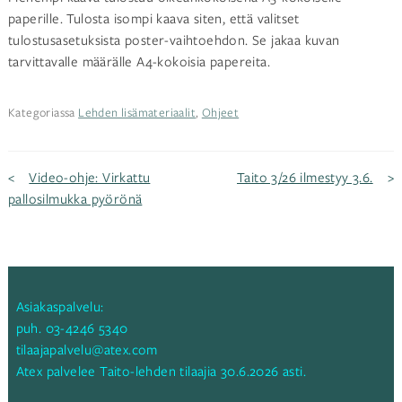
paperille. Tulosta isompi kaava siten, että valitset
tulostusasetuksista poster-vaihtoehdon. Se jakaa kuvan
tarvittavalle määrälle A4-kokoisia papereita.
Kategoriassa
Lehden lisämateriaalit
,
Ohjeet
Artikkelien
Video-ohje: Virkattu
Taito 3/26 ilmestyy 3.6.
pallosilmukka pyörönä
selaus
Asiakaspalvelu:
puh.
03-4246 5340
tilaajapalvelu@atex.com
Atex palvelee Taito-lehden tilaajia 30.6.2026 asti.