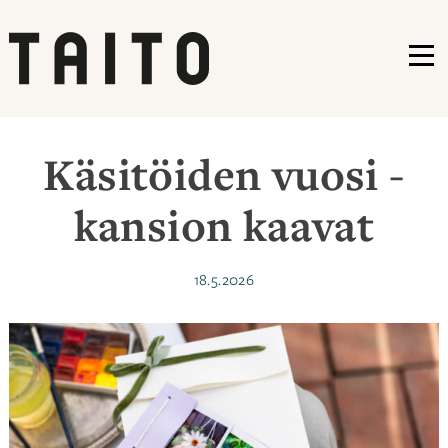
VA
Siirry
sisältöön
Käsitöiden vuosi -
kansion kaavat
Julkaistu
18.5.2026