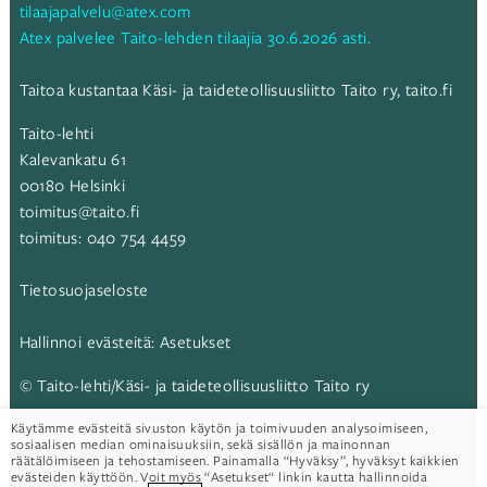
tilaajapalvelu@atex.com
Atex palvelee Taito-lehden tilaajia 30.6.2026 asti.
Taitoa kustantaa Käsi- ja taideteollisuusliitto Taito ry,
taito.fi
Taito-lehti
Kalevankatu 61
00180 Helsinki
toimitus@taito.fi
toimitus:
040 754 4459
Tietosuojaseloste
Hallinnoi evästeitä:
Asetukset
© Taito-lehti/Käsi- ja taideteollisuusliitto Taito ry
Käytämme evästeitä sivuston käytön ja toimivuuden analysoimiseen,
Taito-lehti:
sosiaalisen median ominaisuuksiin, sekä sisällön ja mainonnan
räätälöimiseen ja tehostamiseen. Painamalla “Hyväksy”, hyväksyt kaikkien
evästeiden käyttöön. Voit myös “Asetukset“ linkin kautta hallinnoida