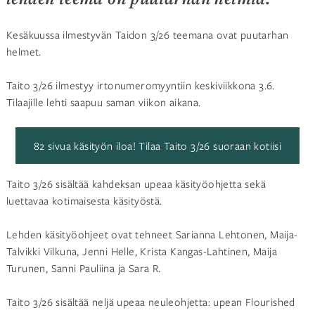
Kesäkuussa ilmestyvän Taidon 3/26 teemana ovat puutarhan
helmet.
Taito 3/26 ilmestyy irtonumeromyyntiin keskiviikkona 3.6.
Tilaajille lehti saapuu saman viikon aikana.
82 sivua käsityön iloa! Tilaa Taito 3/26 suoraan kotiisi
Taito 3/26 sisältää kahdeksan upeaa käsityöohjetta sekä
luettavaa kotimaisesta käsityöstä.
Lehden käsityöohjeet ovat tehneet Sarianna Lehtonen, Maija-
Talvikki Vilkuna, Jenni Helle, Krista Kangas-Lahtinen, Maija
Turunen, Sanni Pauliina ja Sara R.
Taito 3/26 sisältää neljä upeaa neuleohjetta: upean Flourished