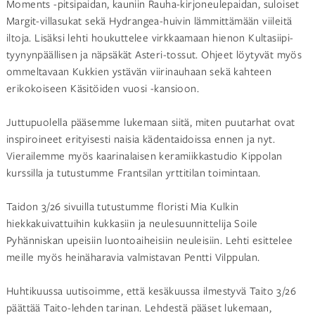
Moments -pitsipaidan, kauniin Rauha-kirjoneulepaidan, suloiset
Margit-villasukat sekä Hydrangea-huivin lämmittämään viileitä
iltoja. Lisäksi lehti houkuttelee virkkaamaan hienon Kultasiipi-
tyynynpäällisen ja näpsäkät Asteri-tossut. Ohjeet löytyvät myös
ommeltavaan Kukkien ystävän viirinauhaan sekä kahteen
erikokoiseen Käsitöiden vuosi -kansioon.
Juttupuolella pääsemme lukemaan siitä, miten puutarhat ovat
inspiroineet erityisesti naisia kädentaidoissa ennen ja nyt.
Vierailemme myös kaarinalaisen keramiikkastudio Kippolan
kurssilla ja tutustumme Frantsilan yrttitilan toimintaan.
Taidon 3/26 sivuilla tutustumme floristi Mia Kulkin
hiekkakuivattuihin kukkasiin ja neulesuunnittelija Soile
Pyhänniskan upeisiin luontoaiheisiin neuleisiin. Lehti esittelee
meille myös heinäharavia valmistavan Pentti Vilppulan.
Huhtikuussa uutisoimme, että kesäkuussa ilmestyvä Taito 3/26
päättää Taito-lehden tarinan. Lehdestä pääset lukemaan,