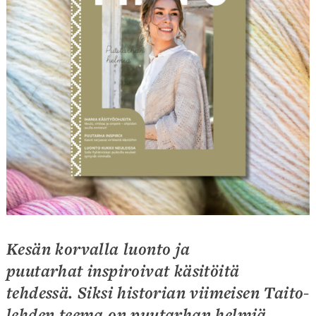
Kesän korvalla
luonto ja
puutarhat inspiroivat käsitöitä
tehdessä.
Siksi historian viimeisen Taito-
lehden teema on puutarhan helmiä.