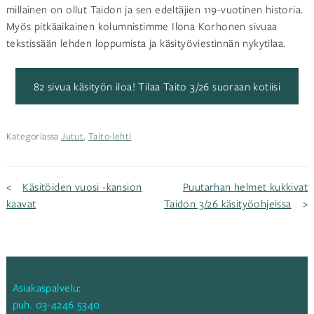
millainen on ollut Taidon ja sen edeltäjien 119-vuotinen historia.
Myös pitkäaikainen kolumnistimme Ilona Korhonen sivuaa
tekstissään lehden loppumista ja käsityöviestinnän nykytilaa.
82 sivua käsityön iloa! Tilaa Taito 3/26 suoraan kotiisi
Kategoriassa
Jutut
,
Taito-lehti
Artikkelien
Käsitöiden vuosi -kansion
Puutarhan helmet kukkivat
kaavat
Taidon 3/26 käsityöohjeissa
selaus
Asiakaspalvelu:
puh.
03-4246 5340