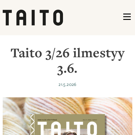
VA
Siirry
sisältöön
Taito 3/26 ilmestyy
3.6.
Julkaistu
21.5.2026