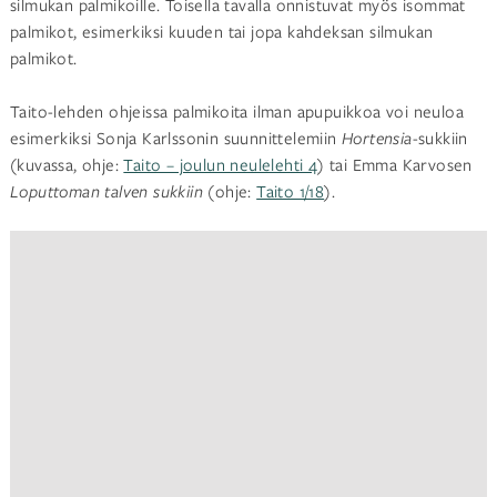
silmukan palmikoille. Toisella tavalla onnistuvat myös isommat
palmikot, esimerkiksi kuuden tai jopa kahdeksan silmukan
palmikot.
Taito-lehden ohjeissa palmikoita ilman apupuikkoa voi neuloa
esimerkiksi Sonja Karlssonin suunnittelemiin
Hortensia
-sukkiin
(kuvassa, ohje:
Taito – joulun neulelehti 4
) tai Emma Karvosen
Loputtoman talven sukkiin
(ohje:
Taito 1/18
).