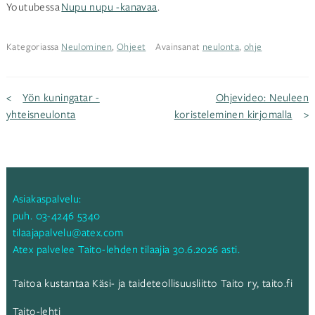
Youtubessa
Nupu nupu -kanavaa
.
Kategoriassa
Neulominen
,
Ohjeet
Avainsanat
neulonta
,
ohje
Artikkelien
Yön kuningatar -
Ohjevideo: Neuleen
yhteisneulonta
koristeleminen kirjomalla
selaus
Asiakaspalvelu:
puh.
03-4246 5340
tilaajapalvelu@atex.com
Atex palvelee Taito-lehden tilaajia 30.6.2026 asti.
Taitoa kustantaa Käsi- ja taideteollisuusliitto Taito ry,
taito.fi
Taito-lehti