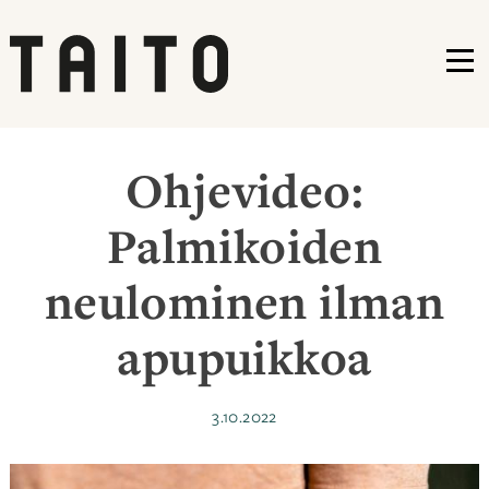
VA
Siirry
sisältöön
Ohjevideo:
Palmikoiden
neulominen ilman
apupuikkoa
Julkaistu
3.10.2022