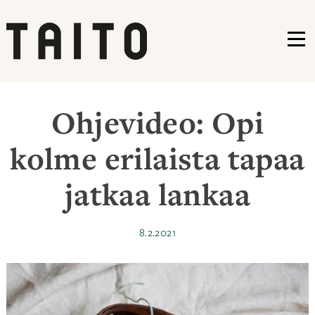
VA
Siirry
sisältöön
Ohjevideo: Opi
kolme erilaista tapaa
jatkaa lankaa
Julkaistu
8.2.2021