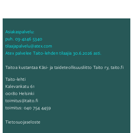
selaus
Asiakaspalvelu:
puh.
03-4246 5340
tilaajapalvelu@atex.com
Atex palvelee Taito-lehden tilaajia 30.6.2026 asti.
Taitoa kustantaa Käsi- ja taideteollisuusliitto Taito ry,
taito.fi
Taito-lehti
Kalevankatu 61
00180 Helsinki
toimitus@taito.fi
toimitus:
040 754 4459
Tietosuojaseloste