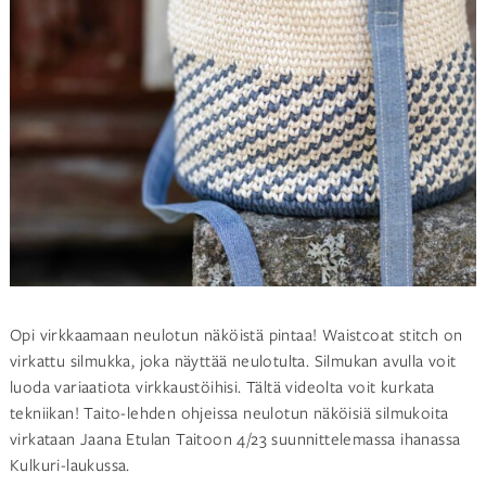
Opi virkkaamaan neulotun näköistä pintaa! Waistcoat stitch on
virkattu silmukka, joka näyttää neulotulta. Silmukan avulla voit
luoda variaatiota virkkaustöihisi. Tältä videolta voit kurkata
tekniikan! Taito-lehden ohjeissa neulotun näköisiä silmukoita
virkataan Jaana Etulan Taitoon 4/23 suunnittelemassa ihanassa
Kulkuri-laukussa.
Accept
Toiminnalliset
cookies to view the content.