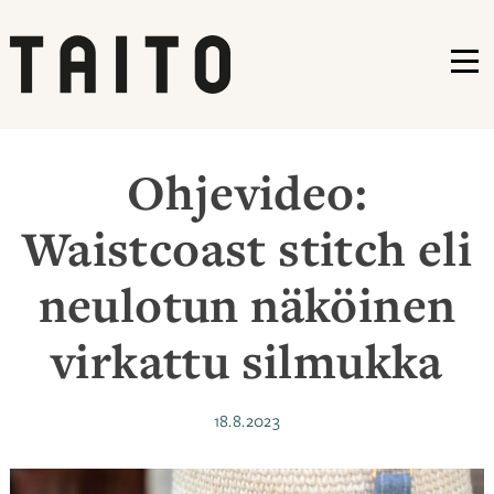
VA
Siirry
sisältöön
Ohjevideo:
Waistcoast stitch eli
neulotun näköinen
virkattu silmukka
Julkaistu
18.8.2023