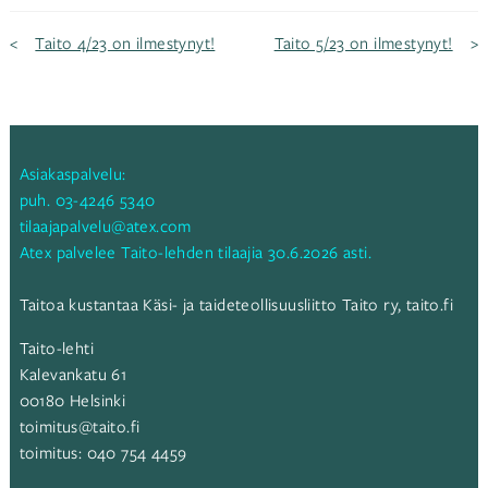
Artikkelien
Taito 4/23 on ilmestynyt!
Taito 5/23 on ilmestynyt!
selaus
Asiakaspalvelu:
puh.
03-4246 5340
tilaajapalvelu@atex.com
Atex palvelee Taito-lehden tilaajia 30.6.2026 asti.
Taitoa kustantaa Käsi- ja taideteollisuusliitto Taito ry,
taito.fi
Taito-lehti
Kalevankatu 61
00180 Helsinki
toimitus@taito.fi
toimitus:
040 754 4459