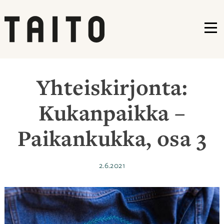
VA
Siirry
sisältöön
Yhteiskirjonta:
Kukanpaikka –
Paikankukka, osa 3
Julkaistu
2.6.2021