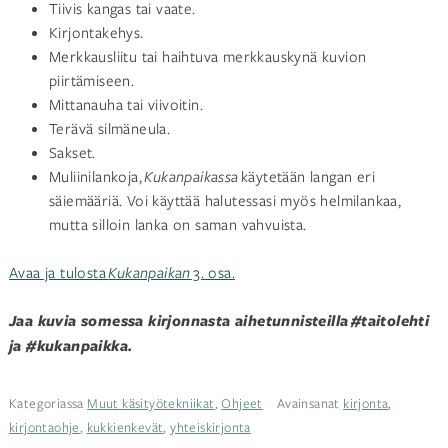
Tiivis kangas tai vaate.
Kirjontakehys.
Merkkausliitu tai haihtuva merkkauskynä kuvion
piirtämiseen.
Mittanauha tai viivoitin.
Terävä silmäneula.
Sakset.
Muliinilankoja,
Kukanpaikassa
käytetään langan eri
säiemääriä. Voi käyttää halutessasi myös helmilankaa,
mutta silloin lanka on saman vahvuista.
Avaa ja tulosta
Kukanpaikan
3. osa.
Jaa kuvia somessa kirjonnasta aihetunnisteilla
#taitolehti
ja #kukanpaikka.
Kategoriassa
Muut käsityötekniikat
,
Ohjeet
Avainsanat
kirjonta
,
kirjontaohje
,
kukkienkevät
,
yhteiskirjonta