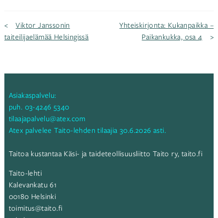
Artikkelien
Viktor Janssonin
Yhteiskirjonta: Kukanpaikka –
taiteilijaelämää Helsingissä
Paikankukka, osa 4
selaus
Asiakaspalvelu:
puh.
03-4246 5340
tilaajapalvelu@atex.com
Atex palvelee Taito-lehden tilaajia 30.6.2026 asti.
Taitoa kustantaa Käsi- ja taideteollisuusliitto Taito ry,
taito.fi
Taito-lehti
Kalevankatu 61
00180 Helsinki
toimitus@taito.fi