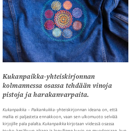
Kukanpaikka-yhteiskirjonnan
kolmannessa osassa tehdään vinoja
pistoja ja harakanvarpaita.
Kukanpaikka – Paikankukka
-yhteiskirjonnan ideana on, että
mallia ei paljasteta ennakkoon, vaan sen ulkomuoto selviää
kirjojille pala palalta.
Kukanpaikka
kirjotaan viidessä osassa
touko–kesäkuun aikana ja lopullinen kuvio on muodossaan, kun