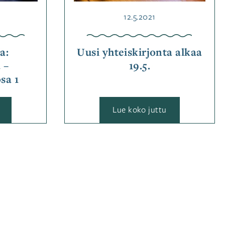
rjonta
Julkaistu
12.5.2021
a:
Uusi yhteiskirjonta alkaa
 –
19.5.
sa 1
:
Lue koko juttu
Yhteiskirjonta:
Uusi
Kukanpaikka
yhteiskirjonta
–
alkaa
Paikankukka,
19.5.
osa
1