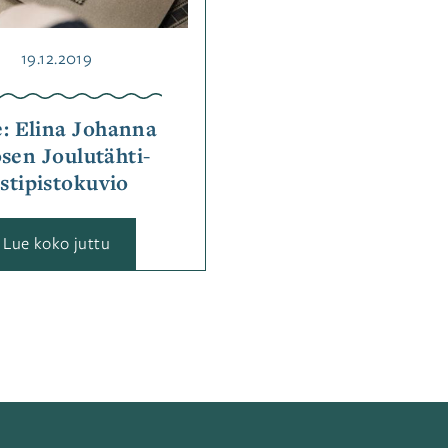
Julkaistu
19.12.2019
: Elina Johanna
sen Joulutähti-
istipistokuvio
:
Lue koko juttu
Ohje:
Elina
Johanna
Ahosen
Joulutähti-
ristipistokuvio