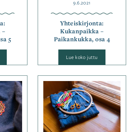
Julkaistu
9.6.2021
a:
Yhteiskirjonta:
 –
Kukanpaikka –
sa 5
Paikankukka, osa 4
:
Lue koko juttu
Yhteiskirjonta:
Yhteiskirjonta:
Kukanpaikka
Kukanpaikka
–
–
Paikankukka,
Paikankukka,
osa
osa
iassa
Kategoriassa
5
4
Jutut
Avainsanat
tekniikat
,
kirjonta
,
vainsanat
kirjontaohje
,
,
yhteiskirjonta
aohje
,
kevät
,