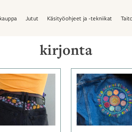
kauppa
Jutut
Käsityöohjeet ja -tekniikat
Tait
kirjonta
Kategoriassa
Kategor
Muut
Muut
käsityötekniikat
,
käsityö
Ohjeet
Avainsanat
Ohjeet
A
kirjonta
,
kirjonta
kirjontaohje
,
kirjont
kukkienkevät
,
kukkien
ohje
yhteiski