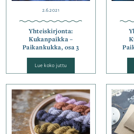
yhteiskirjonta
Julkaistu
2.6.2021
Yhteiskirjonta:
Y
Kukanpaikka –
K
Paikankukka, osa 3
Pai
:
Lue koko juttu
Yhteiskirjonta:
Kukanpaikka
–
Paikankukka,
osa
Kategoriassa
3
Jutut
Avainsanat
kirjonta
,
kirjontaohje