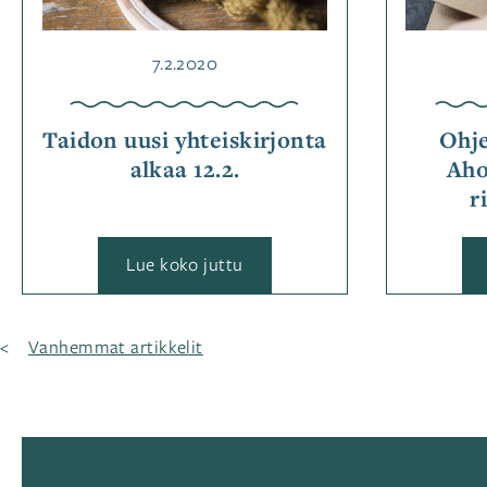
Julkaistu
7.2.2020
Taidon uusi yhteiskirjonta
Ohje
alkaa 12.2.
Aho
r
:
Lue koko juttu
Taidon
uusi
yhteiskirjonta
alkaa
Artikkelien
Vanhemmat artikkelit
12.2.
selaus