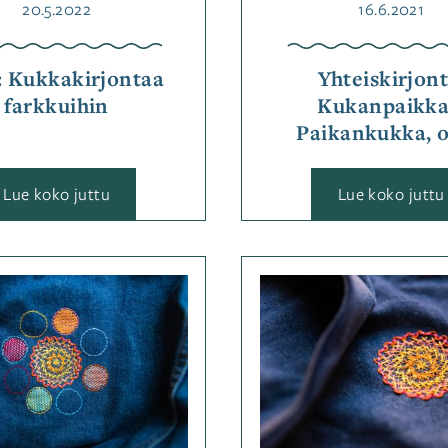
Julkaistu
Julkaistu
20.5.2022
16.6.2021
: Kukkakirjontaa
Yhteiskirjont
farkkuihin
Kukanpaikka
Paikankukka, o
:
:
Lue koko juttu
Lue koko juttu
Ohje:
Kukkakirjontaa
farkkuihin
Kategoriassa
Kategor
Muut
Muut
käsityötekniikat
,
käsityö
Ohjeet
Avainsanat
Ohjeet
A
kirjonta
,
kirjonta
kirjontaohje
,
kirjont
kukkienkevät
,
kukkien