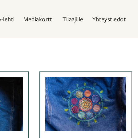
o-lehti
Mediakortti
Tilaajille
Yhteystiedot
iassa
Kategoriassa
Muut
tekniikat
,
käsityötekniikat
,
vainsanat
Ohjeet
Avainsanat
,
kirjonta
,
aohje
,
kirjontaohje
,
kevät
,
kukkienkevät
,
rjonta
yhteiskirjonta