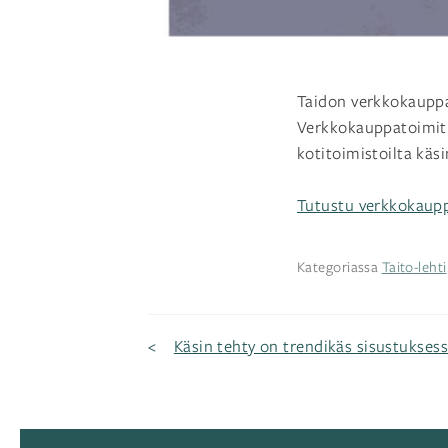
Taidon verkkokauppa
Verkkokauppatoimituks
kotitoimistoilta käsi
Tutustu verkkokaup
Kategoriassa
Taito-lehti
Artikkelien
Käsin tehty on trendikäs sisustukses
selaus