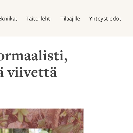
ekniikat
Taito-lehti
Tilaajille
Yhteystiedot
rmaalisti,
ä viivettä