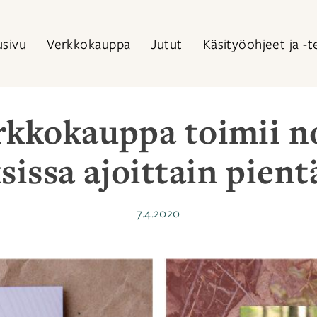
usivu
Verkkokauppa
Jutut
Käsityöohjeet ja -t
rkkokauppa toimii no
issa ajoittain pient
Julkaistu
7.4.2020